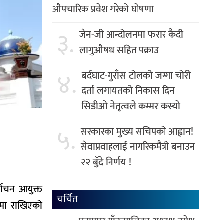
औपचारिक प्रवेश गरेको घोषणा
३.
जेन-जी आन्दोलनमा फरार कैदी
लागुऔषध सहित पक्राउ
४.
बर्दघाट-गुराँस टोलको जग्गा चोरी
दर्ता लगायतको निकास दिन
सिडीओ नेतृत्वले कम्मर कस्यो
५.
सरकारका मुख्य सचिपको आह्वान!
सेवाप्रवाहलाई नागरिकमैत्री बनाउन
२२ बुँदे निर्णय !
्वाचन आयुक्त
चर्चित
ऐनमा राखिएको