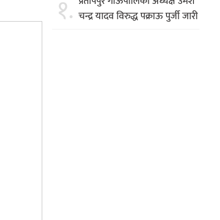
१.
प्रतापपुर गाँऊपालिका अध्यक्ष उमेश
चन्द्र यादव विरुद्ध पक्राऊ पुर्जी जारी