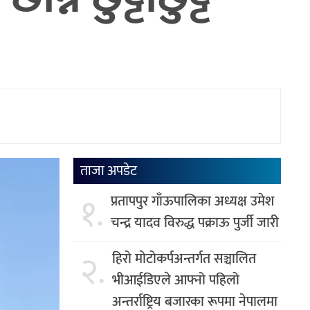
ताजा अपडेट
१.
प्रतापपुर गाँऊपालिका अध्यक्ष उमेश
चन्द्र यादव विरुद्ध पक्राऊ पुर्जी जारी
२.
हिरो मोटोकर्पअन्तर्गत सञ्चालित
भीआईडिएले आफ्नो पहिलो
अन्तर्राष्ट्रिय बजारका रूपमा नेपालमा