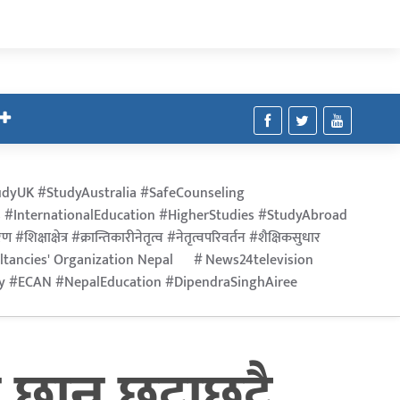
dyUK #StudyAustralia #SafeCounseling
 #InternationalEducation #HigherStudies #StudyAbroad
िक्षाक्षेत्र #क्रान्तिकारीनेतृत्व #नेतृत्वपरिवर्तन #शैक्षिकसुधार
ltancies' Organization Nepal
News24television
ry #ECAN #NepalEducation #DipendraSinghAiree
न छुट्टाछुट्टै