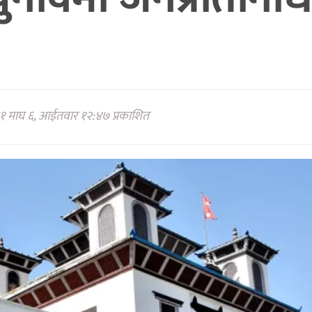
१ माघ ६, आईतवार १२:४७ प्रकाशित