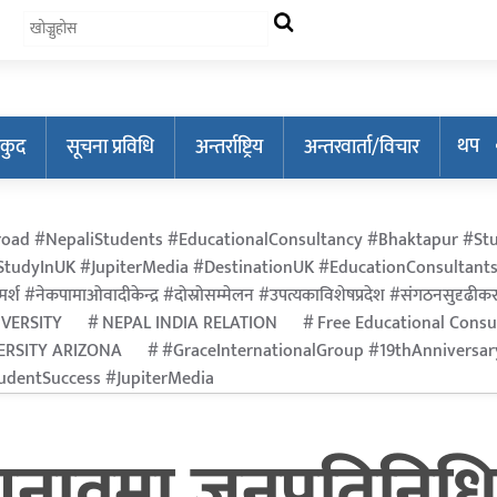
थप
कुद
सूचना प्रविधि
अन्तर्राष्ट्रिय
अन्तरवार्ता/विचार
oad #NepaliStudents #EducationalConsultancy #Bhaktapur #Stu
tudyInUK #JupiterMedia #DestinationUK #EducationConsultants
र्श #नेकपामाओवादीकेन्द्र #दोस्रोसम्मेलन #उपत्यकाविशेषप्रदेश #संगठनसुदृढीकरण #श
IVERSITY
NEPAL INDIA RELATION
Free Educational Consu
ERSITY ARIZONA
#GraceInternationalGroup #19thAnniversa
dentSuccess #JupiterMedia
वमा जनप्रतिनिधि छान्