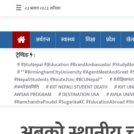
☰
अर्थतन्त्र
स्वास्थ्य
शिक्षा
प्रदेश
खेल
अर्थतन्त्र
ट्रेण्डिङ
:
स्वास्थ्य
#JituNepal #JEducation #BrandAmbassador #StudyAbr
**#BirminghamCityUniversity #AgentMeetAndGreet #S
शिक्षा
#NepaliStudents #Route2Uni #BCUNepal**
#शैक्षिकपराम
प्रदेश
#कमरेडसमिति
KIIT NEPALI STUDENT DEATH
KIIT UN
AWSAR PROGRAM
DESTINATION USA
AVILA UNIV
खेलकुद
#RamchandraPoudel #SugarikaKC #EducationAbroad #Stu
सूचना
प्रविधि
अबको स्थानीय चुना
अन्तर्राष्ट्रिय