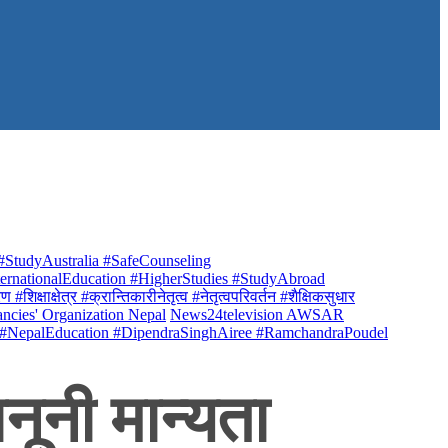
StudyAustralia #SafeCounseling
rnationalEducation #HigherStudies #StudyAbroad
क्षाक्षेत्र #क्रान्तिकारीनेतृत्व #नेतृत्वपरिवर्तन #शैक्षिकसुधार
ancies' Organization Nepal
News24television AWSAR
 #NepalEducation #DipendraSinghAiree #RamchandraPoudel
नूनी मान्यता