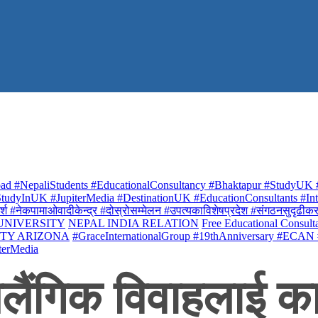
ad #NepaliStudents #EducationalConsultancy #Bhaktapur #StudyUK #
udyInUK #JupiterMedia #DestinationUK #EducationConsultants #Inte
र्श #नेकपामाओवादीकेन्द्र #दोस्रोसम्मेलन #उपत्यकाविशेषप्रदेश #संगठनसुदृढीकरण #शि
 UNIVERSITY
NEPAL INDIA RELATION
Free Educational Consult
ITY ARIZONA
#GraceInternationalGroup #19thAnniversary #ECAN
terMedia
लैंगिक विवाहलाई का