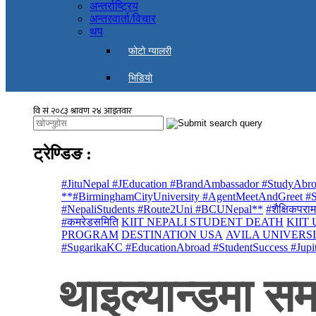
अन्तर्राष्ट्रिय
अन्तरवार्ता/विचार
थप
फोटो ग्यालरी
भिडियो
ट्रेण्डिङ
:
#JituNepal #JEducation #BrandAmbassador #StudyAbro
**#BirminghamCityUniversity #AgentMeetAndGreet #St
#NepaliStudents #Route2Uni #BCUNepal**
#शैक्षिकपराम
#कमरेडसमिति
KIIT NEPALI STUDENT DEATH
KIIT
PROGRAM
DESTINATION USA
AVILA UNIVERS
#SugarikaKC #EducationAbroad #StudentSuccess #Jupi
थाइल्यान्डमा सम