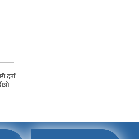
ी दर्ता
डीओ