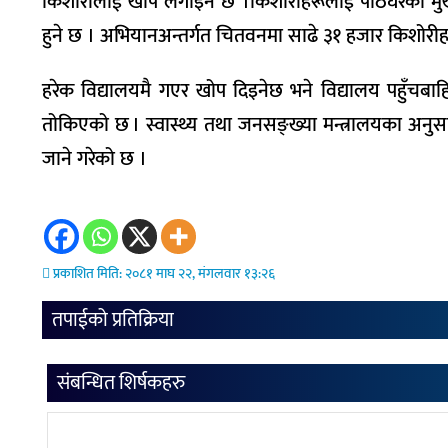
किशोरीलाई खोप लगाइने छ ।किशोरीहरूलाई पाठेघरको मु
हुने छ । अभियानअन्तर्गत चितवनमा साढे ३१ हजार किशोरी
हरेक विद्यालयमै गएर खोप दिइनेछ भने विद्यालय पहुँचबा
तोकिएको छ । स्वास्थ्य तथा जनसङ्ख्या मन्त्रालयका अनु
जाने गरेको छ ।
प्रकाशित मिति: २०८१ माघ २२, मंगलवार १३:२६
तपाईको प्रतिक्रिया
संबन्धित शिर्षकहरु