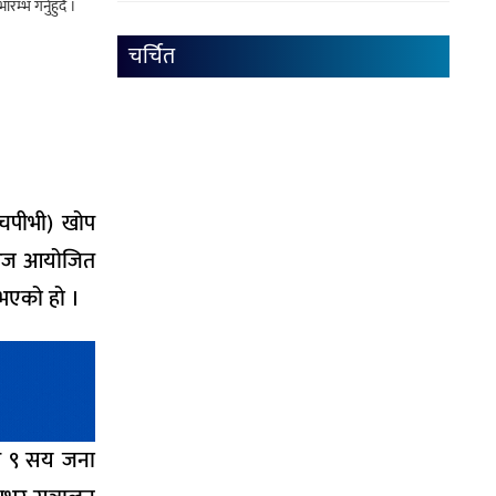
भ गर्नुहुँदै ।
चर्चित
एचपीभी) खोप
ा आज आयोजित
ुभएको हो ।
ार ९ सय जना