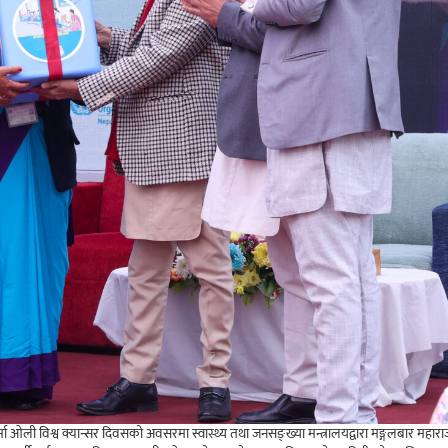
शर्मा ओली विश्व क्यान्सर दिवसको अवसरमा स्वास्थ्य तथा जनसङ्ख्या मन्त्रालयद्वारा मङ्गलबार महार