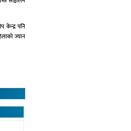
शभर सञ्चालन
केन्द्र पनि
िलाको ज्यान