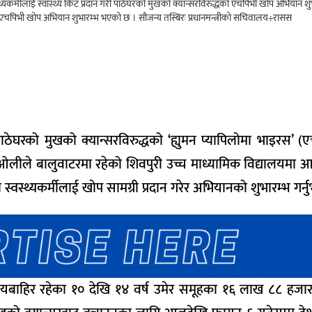
्मीलाई स्वास्थ्य किट प्रदान गरी पाठेघरको मुखको क्यान्सरविरुद्धको एचपिभी खोप अभियान शुभारम्
 एचपिभी खोप अभियान शुभारम्भ भएको छ । सौजन्य तस्बिरः प्रधानमन्त्रीको सचिवालय÷रासस
ेघरको मुखको क्यान्सरविरुद्धको ‘ह्युमन प्यापिलोमा भाइरस’ (
मा ओलीले बालुवाटरमा रहेको शिवपुरी उच्च माध्यामिक विद्यालयम
वस्थ्यकर्मीलाई खोप सामग्री प्रदान गरेर अभियानको शुभारम्भ गर्न
ालयबाहिर रहेका १० देखि १४ वर्ष उमेर समूहका १६ लाख ८८ हज