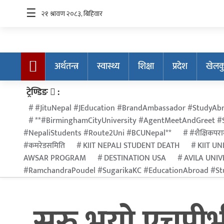
☰
अर्थतन्त्र
स्वास्थ्य
शिक्षा
प्रदेश
खेलक
अर्थतन्त्र
ट्रेण्डिङ
:
स्वास्थ्य
#JituNepal #JEducation #BrandAmbassador #StudyAbr
**#BirminghamCityUniversity #AgentMeetAndGreet #S
शिक्षा
#NepaliStudents #Route2Uni #BCUNepal**
#शैक्षिकपराम
प्रदेश
#कमरेडसमिति
KIIT NEPALI STUDENT DEATH
KIIT UN
AWSAR PROGRAM
DESTINATION USA
AVILA UNIV
खेलकुद
#RamchandraPoudel #SugarikaKC #EducationAbroad #Stu
सूचना
प्रविधि
सुरु भयो एचपी
अन्तर्राष्ट्रिय