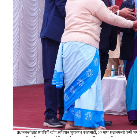
प्रधानमन्त्रीबाट एचपिभी खोप अभियान शुभारम्भ काठमाडौँ, २२ माघः प्रधानमन्त्री केपी 