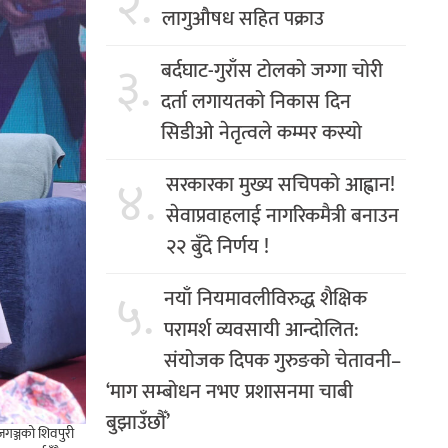
२.
लागुऔषध सहित पक्राउ
३.
बर्दघाट-गुराँस टोलको जग्गा चोरी
दर्ता लगायतको निकास दिन
सिडीओ नेतृत्वले कम्मर कस्यो
४.
सरकारका मुख्य सचिपको आह्वान!
सेवाप्रवाहलाई नागरिकमैत्री बनाउन
२२ बुँदे निर्णय !
५.
नयाँ नियमावलीविरुद्ध शैक्षिक
परामर्श व्यवसायी आन्दोलित:
संयोजक दिपक गुरुङको चेतावनी–
‘माग सम्बोधन नभए प्रशासनमा चाबी
बुझाउँछौँ’
ाजगञ्जको शिवपुरी