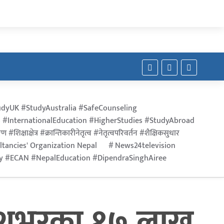
dyUK #StudyAustralia #SafeCounseling
 #InternationalEducation #HigherStudies #StudyAbroad
िक्षाक्षेत्र #क्रान्तिकारीनेतृत्व #नेतृत्वपरिवर्तन #शैक्षिकसुधार
ltancies' Organization Nepal
News24television
ry #ECAN #NepalEducation #DipendraSinghAiree
देशभरका १७ लाख