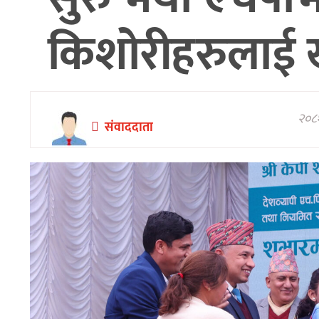
अन्तरवार्ता/
किशोरीहरुलाई ख
विचार
थप
२०८१
संवाददाता