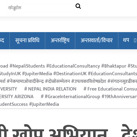
थप
ुद
सूचना प्रविधि
अन्तर्राष्ट्रिय
अन्तरवार्ता/विचार
oad #NepaliStudents #EducationalConsultancy #Bhaktapur #Stu
tudyInUK #JupiterMedia #DestinationUK #EducationConsultants
र्श #नेकपामाओवादीकेन्द्र #दोस्रोसम्मेलन #उपत्यकाविशेषप्रदेश #संगठनसुदृढीकरण #श
IVERSITY
NEPAL INDIA RELATION
Free Educational Consu
ERSITY ARIZONA
#GraceInternationalGroup #19thAnniversa
dentSuccess #JupiterMedia
भी खोप अभियान , 