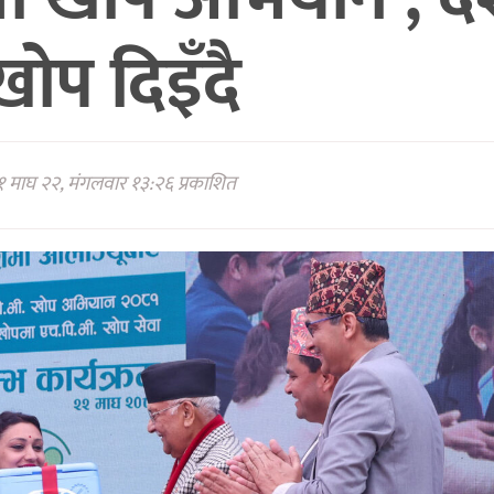
ोप दिइँदै
 माघ २२, मंगलवार १३:२६ प्रकाशित