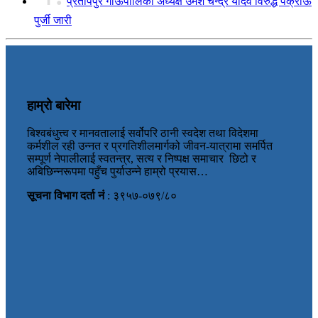
प्रतापपुर गाँऊपालिका अध्यक्ष उमेश चन्द्र यादव विरुद्ध पक्राऊ
पुर्जी जारी
हाम्रो बारेमा
बिश्वबंधुत्त्व र मानवतालाई सर्वोपरि ठानी स्वदेश तथा विदेशमा
कर्मशील रही उन्नत र प्रगतिशीलमार्गको जीवन-यात्रामा समर्पित
सम्पूर्ण नेपालीलाई स्वतन्त्र, सत्य र निष्पक्ष समाचार छिटो र
अबिछिन्नरूपमा पहुँच पुर्याउन्ने हाम्रो प्रयास…
सूचना विभाग दर्ता नं
: ३९५७-०७९/८०