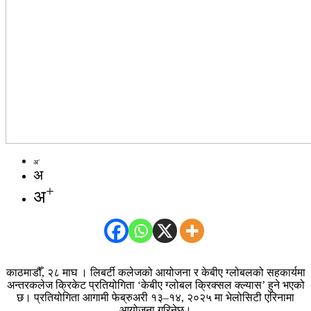
-
अ
अ
+
अ
काठमाडौँ, २८ माघ । लिबर्टी कलेजको आयोजना र केबीए ग्लोबलको सहकार्यमा
अन्तरकलेज क्रिकेट प्रतियोगिता ‘केबीए ग्लोबल क्रिक्सल क्ल्यास’ हुने भएको
छ। प्रतियोगिता आगामी फेब्रुअरी १३–१४, २०२५ मा भेलोसिटी एरिनामा
आयोजना गरिनेछ।