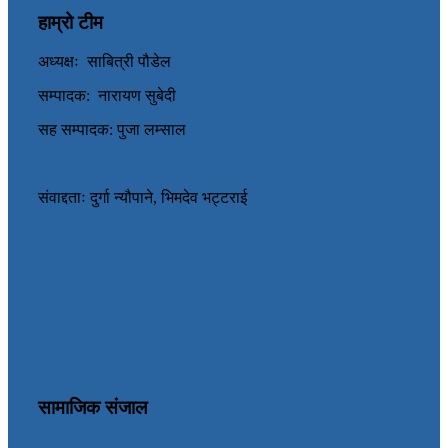
हाम्रो टीम
अध्यक्षः साबित्री पौडेल
सम्पादक: नारायण सुबेदी
सह सम्पादक: पुजा लम्साल
संवाद्दताः दुर्गा न्यौपाने, भिमदेव भट्टराई
सामाजिक संजाल