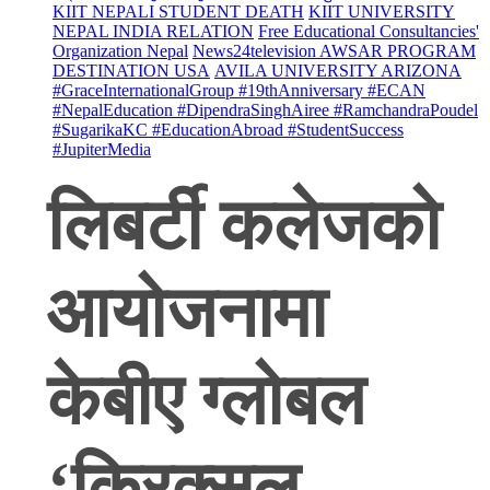
KIIT NEPALI STUDENT DEATH
KIIT UNIVERSITY
NEPAL INDIA RELATION
Free Educational Consultancies'
Organization Nepal
News24television AWSAR PROGRAM
DESTINATION USA
AVILA UNIVERSITY ARIZONA
#GraceInternationalGroup #19thAnniversary #ECAN
#NepalEducation #DipendraSinghAiree #RamchandraPoudel
#SugarikaKC #EducationAbroad #StudentSuccess
#JupiterMedia
लिबर्टी कलेजको
आयोजनामा
केबीए ग्लोबल
‘क्रिक्सल