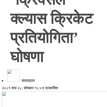
क्ल्यास क्रिकेट
प्रतियोगिता’
घोषणा
संवाददाता
२०८१ माघ २८, सोमबार १८:०९ प्रकाशित