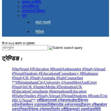
सूचना प्रविधि
अन्तर्राष्ट्रिय
अन्तरवार्ता/विचार
थप
फोटो ग्यालरी
भिडियो
ट्रेण्डिङ
:
#JituNepal #JEducation #BrandAmbassador #StudyAbroad
#NepaliStudents #EducationalConsultancy #Bhaktapur
#StudyUK #StudyAustralia #SafeCounseling
**#BirminghamCityUniversity #AgentMeetAndGreet
#StudyInUK #JupiterMedia #DestinationUK
#EducationConsultants #InternationalEducation
#HigherStudies #StudyAbroad #NepaliStudents #Route2Uni
#BCUNepal**
#शैक्षिकपरामर्श #नेकपामाओवादीकेन्द्र
#दोस्रोसम्मेलन #उपत्यकाविशेषप्रदेश #संगठनसुदृढीकरण #शिक्षाक्षेत्र
#क्रान्तिकारीनेतृत्व #नेतृत्वपरिवर्तन #शैक्षिकसुधार #कमरेडसमिति