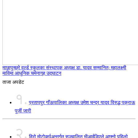
माछापुच्छ्रे वर्ल्ड स्कुलका संस्थापक अध्यक्ष डा. यादव सम्मानित; महालक्ष्मी
माविमा आधुनिक चमेनागृह उद्घाटन
ताजा अपडेट
१.
प्रतापपुर गाँऊपालिका अध्यक्ष उमेश चन्द्र यादव विरुद्ध पक्राऊ
पुर्जी जारी
२.
हिरो मोटोकर्पअन्तर्गत सञ्चालित भीआईडिएले आफ्नो पहिलो