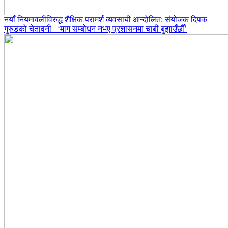
नयाँ नियमावलीविरुद्ध शैक्षिक परामर्श व्यवसायी आन्दोलित: संयोजक दिपक
गुरुङको चेतावनी– ‘माग सम्बोधन नभए प्रशासनमा चाबी बुझाउँछौँ’