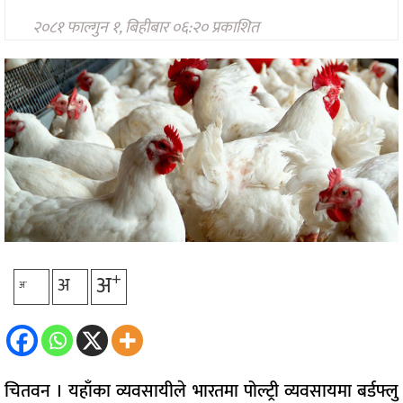
प्रविधि
२०८१ फाल्गुन १, बिहीबार ०६:२० प्रकाशित
अन्तर्राष्ट्रिय
अन्तरवार्ता/
विचार
थप
+
अ
अ
-
अ
चितवन । यहाँका व्यवसायीले भारतमा पोल्ट्री व्यवसायमा बर्डफ्लु