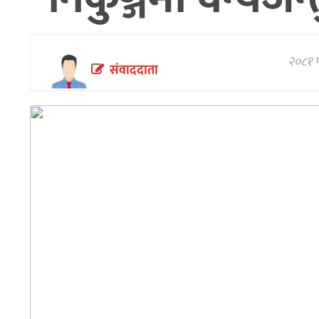
अन्तरवार्ता/
विचार
२०८१ फ
थप
संवाददाता