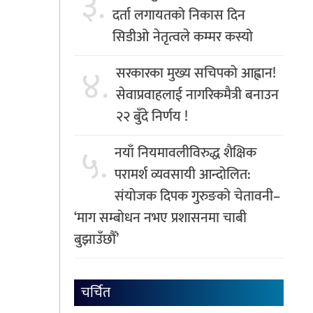
३.
दर्ता लगायतको निकास दिन
सिडीओ नेतृत्वले कम्मर कस्यो
४.
सरकारका मुख्य सचिपको आह्वान!
सेवाप्रवाहलाई नागरिकमैत्री बनाउन
२२ बुँदे निर्णय !
५.
नयाँ नियमावलीविरुद्ध शैक्षिक
परामर्श व्यवसायी आन्दोलित:
संयोजक दिपक गुरुङको चेतावनी–
‘माग सम्बोधन नभए प्रशासनमा चाबी
बुझाउँछौँ’
चर्चित