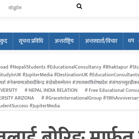
थप
कुद
सूचना प्रविधि
अन्तर्राष्ट्रिय
अन्तरवार्ता/विचार
oad #NepaliStudents #EducationalConsultancy #Bhaktapur #Stu
tudyInUK #JupiterMedia #DestinationUK #EducationConsultants
र्श #नेकपामाओवादीकेन्द्र #दोस्रोसम्मेलन #उपत्यकाविशेषप्रदेश #संगठनसुदृढीकरण #श
IVERSITY
NEPAL INDIA RELATION
Free Educational Consu
ERSITY ARIZONA
#GraceInternationalGroup #19thAnniversa
dentSuccess #JupiterMedia
्तुलाई बोरिङ मार्फत