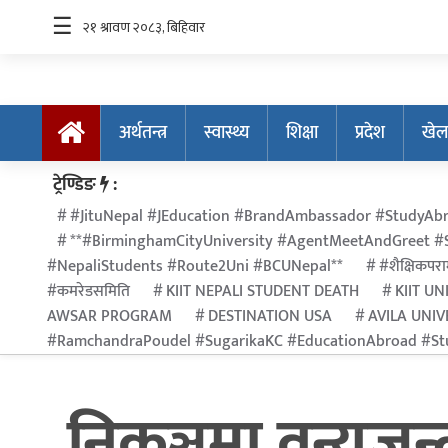
☰
अर्थतन्त्र
स्वास्थ्य
शिक्षा
प्रदेश
खेल
अर्थतन्त्र
ट्रेण्डिङ
:
स्वास्थ्य
#JituNepal #JEducation #BrandAmbassador #StudyAbr
**#BirminghamCityUniversity #AgentMeetAndGreet #S
शिक्षा
#NepaliStudents #Route2Uni #BCUNepal**
#शैक्षिकपराम
प्रदेश
#कमरेडसमिति
KIIT NEPALI STUDENT DEATH
KIIT UN
AWSAR PROGRAM
DESTINATION USA
AVILA UNIV
खेलकुद
#RamchandraPoudel #SugarikaKC #EducationAbroad #Stu
सूचना
प्रविधि
निकुञ्जमा वन्यजन
अन्तर्राष्ट्रिय