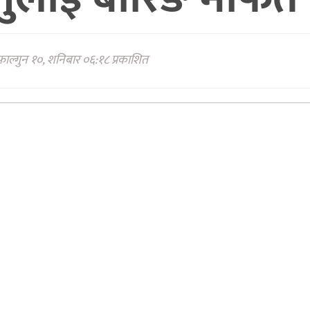
ाल्गुन १०, शनिबार ०६:१८ प्रकाशित