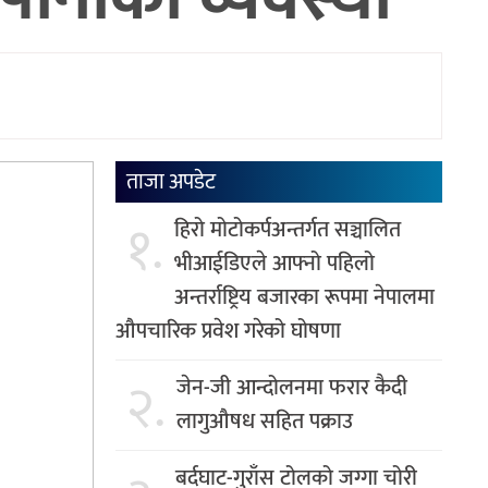
ताजा अपडेट
१.
हिरो मोटोकर्पअन्तर्गत सञ्चालित
भीआईडिएले आफ्नो पहिलो
अन्तर्राष्ट्रिय बजारका रूपमा नेपालमा
औपचारिक प्रवेश गरेको घोषणा
२.
जेन-जी आन्दोलनमा फरार कैदी
लागुऔषध सहित पक्राउ
बर्दघाट-गुराँस टोलको जग्गा चोरी