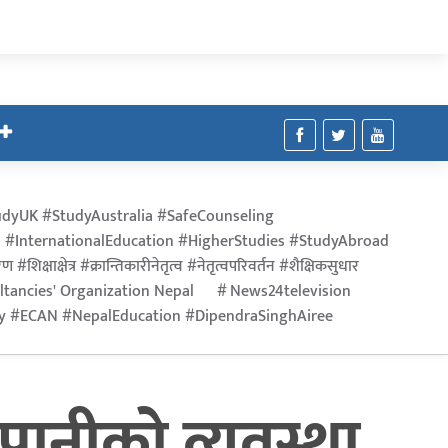
dyUK #StudyAustralia #SafeCounseling
 #InternationalEducation #HigherStudies #StudyAbroad
िक्षाक्षेत्र #क्रान्तिकारीनेतृत्व #नेतृत्वपरिवर्तन #शैक्षिकसुधार
ltancies' Organization Nepal
News24television
ry #ECAN #NepalEducation #DipendraSinghAiree
 पानीको व्यवस्था