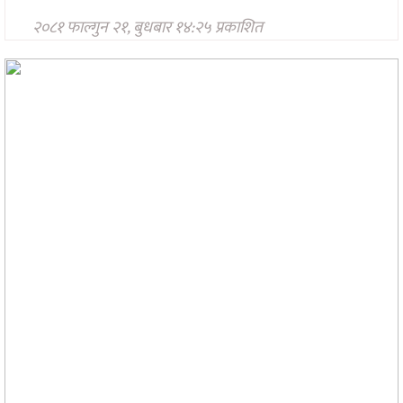
प्रविधि
२०८१ फाल्गुन २१, बुधबार १४:२५ प्रकाशित
अन्तर्राष्ट्रिय
अन्तरवार्ता/
विचार
थप