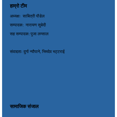
हाम्रो टीम
अध्यक्षः साबित्री पौडेल
सम्पादक: नारायण सुबेदी
सह सम्पादक: पुजा लम्साल
संवाद्दताः दुर्गा न्यौपाने, भिमदेव भट्टराई
सामाजिक संजाल