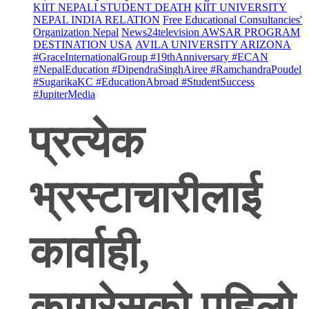
KIIT NEPALI STUDENT DEATH
KIIT UNIVERSITY
NEPAL INDIA RELATION
Free Educational Consultancies'
Organization Nepal
News24television AWSAR PROGRAM
DESTINATION USA
AVILA UNIVERSITY ARIZONA
#GraceInternationalGroup #19thAnniversary #ECAN
#NepalEducation #DipendraSinghAiree #RamchandraPoudel
#SugarikaKC #EducationAbroad #StudentSuccess
#JupiterMedia
प्रत्येक
भ्रस्टाचारीलाई
कार्वाही,
काग्रेसको पहिलो