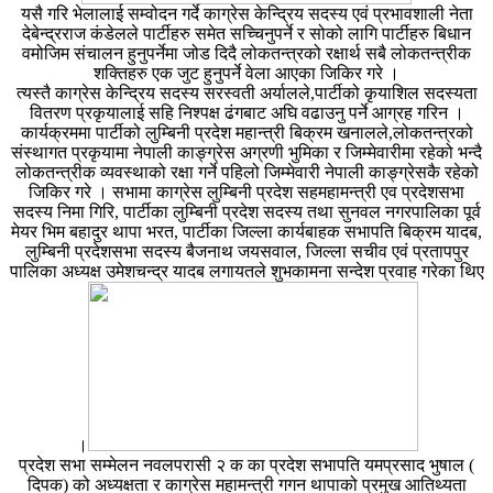
यसै गरि भेलालाई सम्वोदन गर्दे काग्रेस केन्द्रिय सदस्य एवं प्रभावशाली नेता
देबेन्द्रराज कंडेलले पार्टीहरु समेत सच्चिनुपर्ने र सोको लागि पार्टीहरु बिधान
वमोजिम संचालन हुनुपर्नेमा जोड दिदै लोकतन्त्रको रक्षार्थ सबै लोकतन्त्रीक
शक्तिहरु एक जुट हुनुपर्ने वेला आएका जिकिर गरे ।
त्यस्तै काग्रेस केन्द्रिय सदस्य सरस्वती अर्यालले,पार्टीको कृयाशिल सदस्यता
वितरण प्रकृयालाई सहि निश्पक्ष ढंगबाट अघि वढाउनु पर्ने आग्रह गरिन ।
कार्यक्रममा पार्टीको लुम्बिनी प्रदेश महान्त्री बिक्रम खनालले,लोकतन्त्रको
संस्थागत प्रकृयामा नेपाली काङ्ग्रेस अग्रणी भुमिका र जिम्मेवारीमा रहेको भन्दै
लोकतन्त्रीक व्यवस्थाको रक्षा गर्ने पहिलो जिम्मेवारी नेपाली काङ्ग्रेसकै रहेको
जिकिर गरे । सभामा काग्रेस लुम्बिनी प्रदेश सहमहामन्त्री एव प्रदेशसभा
सदस्य निमा गिरि, पार्टीका लुम्बिनी प्रदेश सदस्य तथा सुनवल नगरपालिका पूर्व
मेयर भिम बहादुर थापा भरत, पार्टीका जिल्ला कार्यबाहक सभापति बिक्रम यादब,
लुम्बिनी प्रदेशसभा सदस्य बैजनाथ जयसवाल, जिल्ला सचीव एवं प्रतापपुर
पालिका अध्यक्ष उमेशचन्द्र यादब लगायतले शुभकामना सन्देश प्रवाह गरेका थिए
।
प्रदेश सभा सम्मेलन नवलपरासी २ क का प्रदेश सभापति यमप्रसाद भुषाल (
दिपक) को अध्यक्षता र काग्रेस महामन्त्री गगन थापाको प्रमुख आतिथ्यता