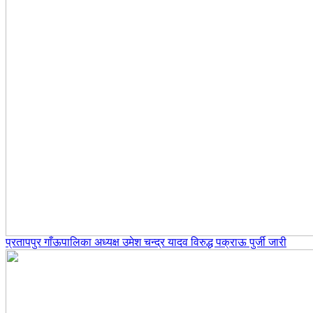
प्रतापपुर गाँऊपालिका अध्यक्ष उमेश चन्द्र यादव विरुद्ध पक्राऊ पुर्जी जारी