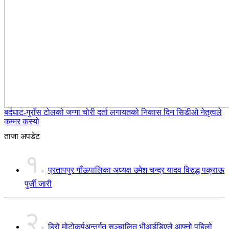
बर्दघाट-गुराँस टोलको जग्गा चोरी दर्ता लगायतको निकास दिन सिडीओ नेतृत्वले
कम्मर कस्यो
ताजा अपडेट
१.
प्रतापपुर गाँऊपालिका अध्यक्ष उमेश चन्द्र यादव विरुद्ध पक्राऊ
पुर्जी जारी
२.
हिरो मोटोकर्पअन्तर्गत सञ्चालित भीआईडिएले आफ्नो पहिलो