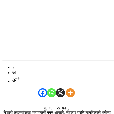
-
अ
अ
+
अ
सुनवल, २८ फागुन
नेपाली काङ्ग्रेसका महामन्त्री गगन थापाले, सरकार प्रति नागरिकको भरोसा