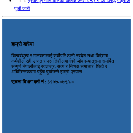
प्रतापपुर गाँऊपालिका अध्यक्ष उमेश चन्द्र यादव विरुद्ध पक्राऊ
पुर्जी जारी
हाम्रो बारेमा
बिश्वबंधुत्त्व र मानवतालाई सर्वोपरि ठानी स्वदेश तथा विदेशमा
कर्मशील रही उन्नत र प्रगतिशीलमार्गको जीवन-यात्रामा समर्पित
सम्पूर्ण नेपालीलाई स्वतन्त्र, सत्य र निष्पक्ष समाचार छिटो र
अबिछिन्नरूपमा पहुँच पुर्याउन्ने हाम्रो प्रयास…
सूचना विभाग दर्ता नं
: ३९५७-०७९/८०