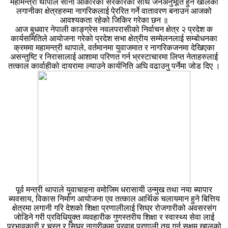
महामन्त्री थापाले सानो आकारको सरकारका साथ जनअनुभूति हुने खालका
लगानीका क्षेत्रहरुमा नागरिकलाई पे्ररित गर्ने वातावरण बनाउन आजको
आवश्यकता रहेको जिकिर गरेका छन ॥
आज बुधवार नेपाली काङ्ग्रेस नवलपरासीको निर्वाचन क्षेत्र २ प्रदेश क
कार्यसमितिले आयोजना गरेको प्रदेश सभा क्षेत्रीय सम्मेलनलाई सम्बोधनका
क्रममा महामन्त्री थापाले, वर्तमानमा युवाजमात र नागरिकजनमा देखिएका
असन्तुष्टि र निरासालाई आशामा परिणत गर्न भ्रस्टाचारमा लिप्त नेताहरुलाई
तत्काल कार्वाहीको दायरामा ल्याउने कार्यनिति अघि वढाउनु पर्नेमा जोड दिए ।
पूर्व मन्त्री थापाले युवाचाहना वमोजिम धरासायी उन्मुख तथा नया ब्यापार
ब्यवसाय, विकास निर्माण आयोजना एव तत्काल आर्थिक चलायमान हुने बित्तिय
क्षेत्रमा लगानी गरि देशको शिक्षा प्रणालीलाई सिघ्र रोजगारीको अवसरसंग
जोडिने गरी प्रविधियुक्त व्यवहारीक गुणस्तरीय शिक्षा र स्वास्थ्य सेवा लाई
प्रभावकारी र चुस्त र सिघ्र नागरीकमा प्रवाह प्रणाली तय गर्न सक्षम खालको