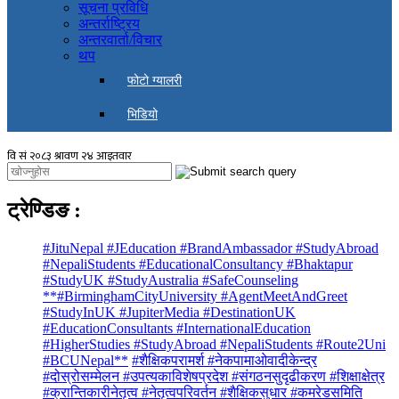
सूचना प्रविधि
अन्तर्राष्ट्रिय
अन्तरवार्ता/विचार
थप
फोटो ग्यालरी
भिडियो
ट्रेण्डिङ
:
#JituNepal #JEducation #BrandAmbassador #StudyAbroad
#NepaliStudents #EducationalConsultancy #Bhaktapur
#StudyUK #StudyAustralia #SafeCounseling
**#BirminghamCityUniversity #AgentMeetAndGreet
#StudyInUK #JupiterMedia #DestinationUK
#EducationConsultants #InternationalEducation
#HigherStudies #StudyAbroad #NepaliStudents #Route2Uni
#BCUNepal**
#शैक्षिकपरामर्श #नेकपामाओवादीकेन्द्र
#दोस्रोसम्मेलन #उपत्यकाविशेषप्रदेश #संगठनसुदृढीकरण #शिक्षाक्षेत्र
#क्रान्तिकारीनेतृत्व #नेतृत्वपरिवर्तन #शैक्षिकसुधार #कमरेडसमिति