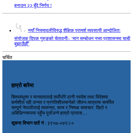
बनाउन २२ बुँदे निर्णय !
५.
नयाँ नियमावलीविरुद्ध शैक्षिक परामर्श व्यवसायी आन्दोलित:
संयोजक दिपक गुरुङको चेतावनी– ‘माग सम्बोधन नभए प्रशासनमा चाबी
बुझाउँछौँ’
चर्चित
हाम्रो बारेमा
बिश्वबंधुत्त्व र मानवतालाई सर्वोपरि ठानी स्वदेश तथा विदेशमा
कर्मशील रही उन्नत र प्रगतिशीलमार्गको जीवन-यात्रामा समर्पित
सम्पूर्ण नेपालीलाई स्वतन्त्र, सत्य र निष्पक्ष समाचार छिटो र
अबिछिन्नरूपमा पहुँच पुर्याउन्ने हाम्रो प्रयास…
सूचना विभाग दर्ता नं
: ३९५७-०७९/८०