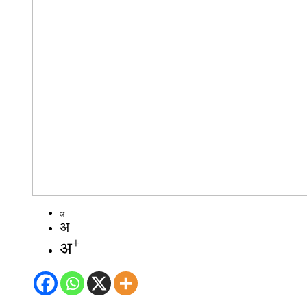
-
अ
अ
+
अ