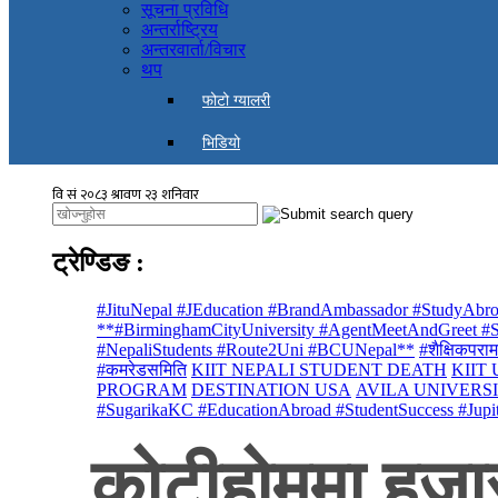
सूचना प्रविधि
अन्तर्राष्ट्रिय
अन्तरवार्ता/विचार
थप
फोटो ग्यालरी
भिडियो
ट्रेण्डिङ
:
#JituNepal #JEducation #BrandAmbassador #StudyAbro
**#BirminghamCityUniversity #AgentMeetAndGreet #St
#NepaliStudents #Route2Uni #BCUNepal**
#शैक्षिकपराम
#कमरेडसमिति
KIIT NEPALI STUDENT DEATH
KIIT
PROGRAM
DESTINATION USA
AVILA UNIVERS
#SugarikaKC #EducationAbroad #StudentSuccess #Jupi
कोटीहोममा हजार 