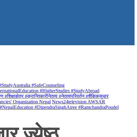
StudyAustralia #SafeCounseling
rnationalEducation #HigherStudies #StudyAbroad
क्षाक्षेत्र #क्रान्तिकारीनेतृत्व #नेतृत्वपरिवर्तन #शैक्षिकसुधार
ancies' Organization Nepal
News24television AWSAR
 #NepalEducation #DipendraSinghAiree #RamchandraPoudel
र ज्येष्ठ