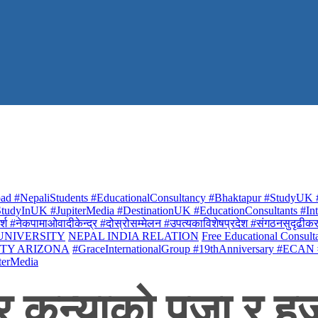
ad #NepaliStudents #EducationalConsultancy #Bhaktapur #StudyUK #
udyInUK #JupiterMedia #DestinationUK #EducationConsultants #Inte
र्श #नेकपामाओवादीकेन्द्र #दोस्रोसम्मेलन #उपत्यकाविशेषप्रदेश #संगठनसुदृढीकरण #शि
 UNIVERSITY
NEPAL INDIA RELATION
Free Educational Consult
ITY ARIZONA
#GraceInternationalGroup #19thAnniversary #ECAN
terMedia
कन्याको पूजा र हजा