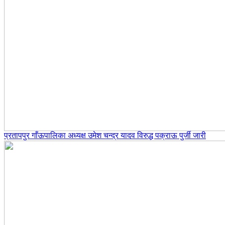
प्रतापपुर गाँऊपालिका अध्यक्ष उमेश चन्द्र यादव विरुद्ध पक्राऊ पुर्जी जारी