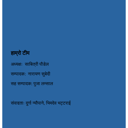
हाम्रो टीम
अध्यक्षः साबित्री पौडेल
सम्पादक: नारायण सुबेदी
सह सम्पादक: पुजा लम्साल
संवाद्दताः दुर्गा न्यौपाने, भिमदेव भट्टराई