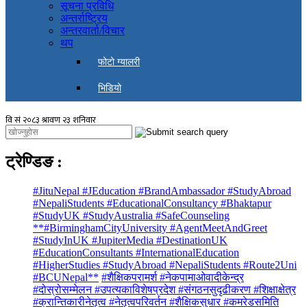
सूचना प्रविधि
अन्तर्राष्ट्रिय
अन्तरवार्ता/विचार
थप
फोटो ग्यालरी
भिडियो
ट्रेण्डिङ
:
#JituNepal #JEducation #BrandAmbassador #StudyAbroad
#NepaliStudents #EducationalConsultancy #Bhaktapur
#StudyUK #StudyAustralia #SafeCounseling
**#BirminghamCityUniversity #AgentMeetAndGreet
#StudyInUK #JupiterMedia #DestinationUK
#EducationConsultants #InternationalEducation
#HigherStudies #StudyAbroad #NepaliStudents #Route2Uni
#BCUNepal**
#शैक्षिकपरामर्श #नेकपामाओवादीकेन्द्र
#दोस्रोसम्मेलन #उपत्यकाविशेषप्रदेश #संगठनसुदृढीकरण #शिक्षाक्षेत्र
#क्रान्तिकारीनेतृत्व #नेतृत्वपरिवर्तन #शैक्षिकसुधार #कमरेडसमिति