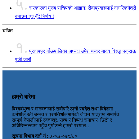
५.
सरकारका मुख्य सचिपको आह्वान! सेवाप्रवाहलाई नागरिकमैत्री
बनाउन २२ बुँदे निर्णय !
चर्चित
१.
प्रतापपुर गाँऊपालिका अध्यक्ष उमेश चन्द्र यादव विरुद्ध पक्राऊ
पुर्जी जारी
हाम्रो बारेमा
बिश्वबंधुत्त्व र मानवतालाई सर्वोपरि ठानी स्वदेश तथा विदेशमा
कर्मशील रही उन्नत र प्रगतिशीलमार्गको जीवन-यात्रामा समर्पित
सम्पूर्ण नेपालीलाई स्वतन्त्र, सत्य र निष्पक्ष समाचार छिटो र
अबिछिन्नरूपमा पहुँच पुर्याउन्ने हाम्रो प्रयास…
सूचना विभाग दर्ता नं
: ३९५७-०७९/८०