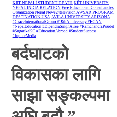
KIIT NEPALI STUDENT DEATH
KIIT UNIVERSITY
NEPAL INDIA RELATION
Free Educational Consultancies'
Organization Nepal
News24television AWSAR PROGRAM
DESTINATION USA
AVILA UNIVERSITY ARIZONA
#GraceInternationalGroup #19thAnniversary #ECAN
#NepalEducation #DipendraSinghAiree #RamchandraPoudel
#SugarikaKC #EducationAbroad #StudentSuccess
#JupiterMedia
बर्दघाटको
विकासका लागि
साझा सङ्कल्पमा
अघि बढ़ौ ”