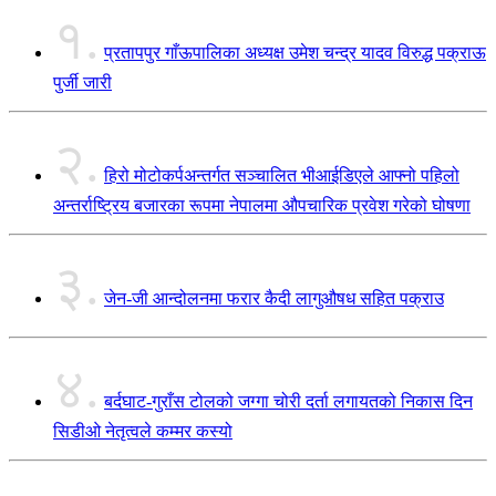
१.
प्रतापपुर गाँऊपालिका अध्यक्ष उमेश चन्द्र यादव विरुद्ध पक्राऊ
पुर्जी जारी
२.
हिरो मोटोकर्पअन्तर्गत सञ्चालित भीआईडिएले आफ्नो पहिलो
अन्तर्राष्ट्रिय बजारका रूपमा नेपालमा औपचारिक प्रवेश गरेको घोषणा
३.
जेन-जी आन्दोलनमा फरार कैदी लागुऔषध सहित पक्राउ
४.
बर्दघाट-गुराँस टोलको जग्गा चोरी दर्ता लगायतको निकास दिन
सिडीओ नेतृत्वले कम्मर कस्यो