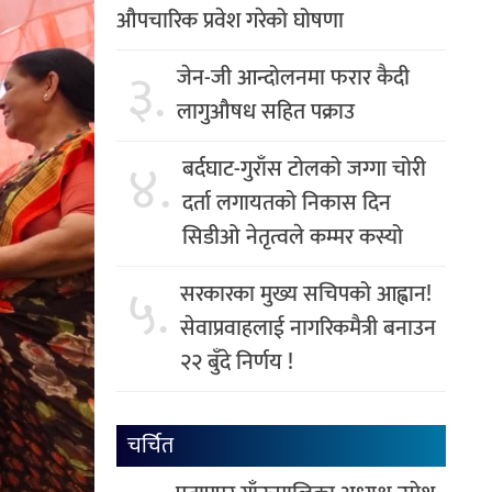
औपचारिक प्रवेश गरेको घोषणा
३.
जेन-जी आन्दोलनमा फरार कैदी
लागुऔषध सहित पक्राउ
४.
बर्दघाट-गुराँस टोलको जग्गा चोरी
दर्ता लगायतको निकास दिन
सिडीओ नेतृत्वले कम्मर कस्यो
५.
सरकारका मुख्य सचिपको आह्वान!
सेवाप्रवाहलाई नागरिकमैत्री बनाउन
२२ बुँदे निर्णय !
चर्चित