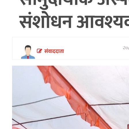
अन्तरवार्ता/
संशोधन आवश्य
विचार
थप
२०८
संवाददाता