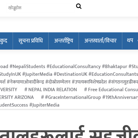
थप
कुद
सूचना प्रविधि
अन्तर्राष्ट्रिय
अन्तरवार्ता/विचार
oad #NepaliStudents #EducationalConsultancy #Bhaktapur #Stu
tudyInUK #JupiterMedia #DestinationUK #EducationConsultants
र्श #नेकपामाओवादीकेन्द्र #दोस्रोसम्मेलन #उपत्यकाविशेषप्रदेश #संगठनसुदृढीकरण #श
IVERSITY
NEPAL INDIA RELATION
Free Educational Consu
ERSITY ARIZONA
#GraceInternationalGroup #19thAnniversa
dentSuccess #JupiterMedia
पतालहरूलाई सहजीक