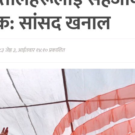
क: सांसद खनाल
३ जेष्ठ ३, आईतवार १४:१० प्रकाशित