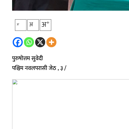
+
अ
अ
-
अ
पुरुषोत्तम सुवेदी
पश्चिम नवलपरासी जेठ , ३ /