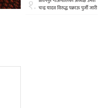
१.
प्रतापपुर गाँऊपालिका अध्यक्ष उमेश
चन्द्र यादव विरुद्ध पक्राऊ पुर्जी जारी