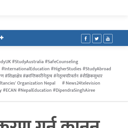
dyUK #StudyAustralia #SafeCounseling
 #InternationalEducation #HigherStudies #StudyAbroad
िक्षाक्षेत्र #क्रान्तिकारीनेतृत्व #नेतृत्वपरिवर्तन #शैक्षिकसुधार
ltancies' Organization Nepal
News24television
ry #ECAN #NepalEducation #DipendraSinghAiree
रण गर्न कानुन