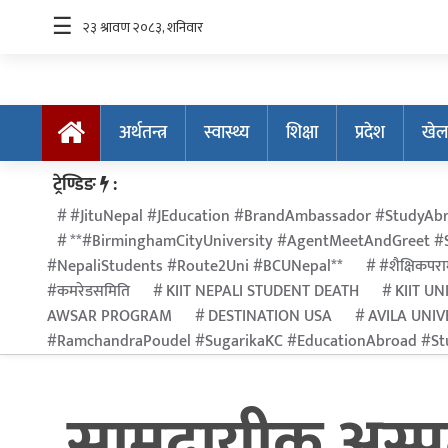
☰
अर्थतन्त्र
स्वास्थ्य
शिक्षा
प्रदेश
खेल
अर्थतन्त्र
ट्रेण्डिङ
:
स्वास्थ्य
#JituNepal #JEducation #BrandAmbassador #StudyAbr
**#BirminghamCityUniversity #AgentMeetAndGreet #S
शिक्षा
#NepaliStudents #Route2Uni #BCUNepal**
#शैक्षिकपराम
प्रदेश
#कमरेडसमिति
KIIT NEPALI STUDENT DEATH
KIIT UN
AWSAR PROGRAM
DESTINATION USA
AVILA UNIV
खेलकुद
#RamchandraPoudel #SugarikaKC #EducationAbroad #Stu
सूचना
प्रविधि
सामुदायीक अस्
अन्तर्राष्ट्रिय