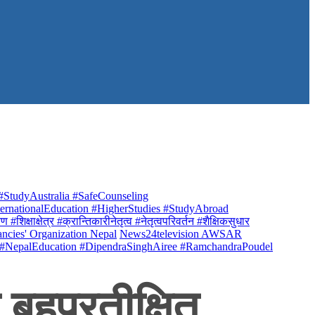
StudyAustralia #SafeCounseling
rnationalEducation #HigherStudies #StudyAbroad
क्षाक्षेत्र #क्रान्तिकारीनेतृत्व #नेतृत्वपरिवर्तन #शैक्षिकसुधार
ancies' Organization Nepal
News24television AWSAR
 #NepalEducation #DipendraSinghAiree #RamchandraPoudel
हुप्रतीक्षित