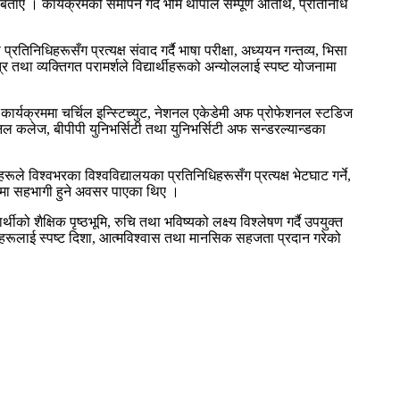
बताए । कार्यक्रमको समापन गर्दै भीम थापाले सम्पूर्ण अतिथि, प्रतिनिधि
रतिनिधिहरूसँग प्रत्यक्ष संवाद गर्दै भाषा परीक्षा, अध्ययन गन्तव्य, भिसा
था व्यक्तिगत परामर्शले विद्यार्थीहरूको अन्योललाई स्पष्ट योजनामा
। कार्यक्रममा चर्चिल इन्स्टिच्युट, नेशनल एकेडेमी अफ प्रोफेशनल स्टडिज
कलेज, बीपीपी युनिभर्सिटी तथा युनिभर्सिटी अफ सन्डरल्यान्डका
े विश्वभरका विश्वविद्यालयका प्रतिनिधिहरूसँग प्रत्यक्ष भेटघाट गर्ने,
हरूमा सहभागी हुने अवसर पाएका थिए ।
को शैक्षिक पृष्ठभूमि, रुचि तथा भविष्यको लक्ष्य विश्लेषण गर्दै उपयुक्त
र्थीहरूलाई स्पष्ट दिशा, आत्मविश्वास तथा मानसिक सहजता प्रदान गरेको