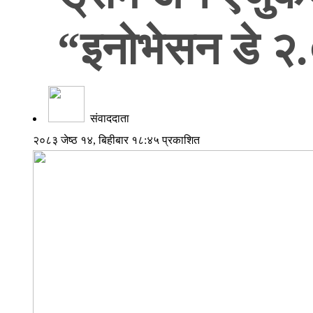
“इनोभेसन डे २.०
संवाददाता
२०८३ जेष्ठ १४, बिहीबार १८:४५ प्रकाशित