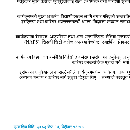
पत्रकार भुवन केसीले युवापुस्तालाई सही, तथ्यपरक तथा पारदर्शी सूचना 
कार्यक्रमको मुख्य आकर्षण विद्यार्थीहरूका लागि तयार गरिएको अन्तरक्रिया
प्रक्रिया तथा करियर अवसरसम्बन्धी आफ्ना जिज्ञासा तत्काल समाधान 
कार्यक्रममा बेलायत, अष्ट्रेलिया तथा अन्य अन्तर्राष्ट्रिय शैक्षिक गन
(NAPS), सिड्नी सिटी कलेज अफ म्यानेजमेन्ट, एआईबीआई हायर एज
कार्यक्रम बिहान ११ बजेदेखि दिउँसो ३ बजेसम्म ड्रीम अन एजुकेशनल कन्स
करियर काउन्सेलिङ प्राप्त गर्ने, भ
ड्रीम अन एजुकेशनल कन्सल्टेन्सीले कार्यक्रममार्फत व्यक्तिगत तथा गुणस्
अध्ययन गन्तव्य र करियर मार्ग सुझाव दिएका थिए । संस्थाले प्रस्तुत
प्रकाशित मिति: २०८३ जेष्ठ १४, बिहीबार १८:४५