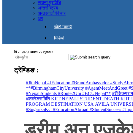
सूचना प्रविधि
अन्तर्राष्ट्रिय
अन्तरवार्ता/विचार
थप
फोटो ग्यालरी
भिडियो
ट्रेण्डिङ
:
#JituNepal #JEducation #BrandAmbassador #StudyAbro
**#BirminghamCityUniversity #AgentMeetAndGreet #St
#NepaliStudents #Route2Uni #BCUNepal**
#शैक्षिकपराम
#कमरेडसमिति
KIIT NEPALI STUDENT DEATH
KIIT
PROGRAM
DESTINATION USA
AVILA UNIVERS
#SugarikaKC #EducationAbroad #StudentSuccess #Jupi
ड्रीम अन एजुकेश