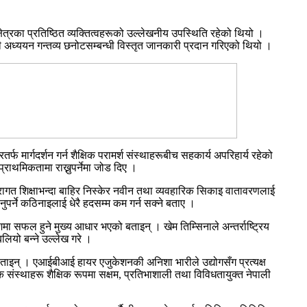
्षेत्रका प्रतिष्ठित व्यक्तित्वहरूको उल्लेखनीय उपस्थिति रहेको थियो ।
सही अध्ययन गन्तव्य छनोटसम्बन्धी विस्तृत जानकारी प्रदान गरिएको थियो ।
्फ मार्गदर्शन गर्न शैक्षिक परामर्श संस्थाहरूबीच सहकार्य अपरिहार्य रहेको
्राथमिकतामा राख्नुपर्नेमा जोड दिए ।
म्परागत शिक्षाभन्दा बाहिर निस्केर नवीन तथा व्यवहारिक सिकाइ वातावरणलाई
्नुपर्ने कठिनाइलाई धेरै हदसम्म कम गर्न सक्ने बताए ।
देशमा सफल हुने मुख्य आधार भएको बताइन् । खेम तिम्सिनाले अन्तर्राष्ट्रिय
लियो बन्ने उल्लेख गरे ।
े बताइन् । एआईबीआई हायर एजुकेशनकी अनिशा भारीले उद्योगसँग प्रत्यक्ष
ैक्षिक संस्थाहरू शैक्षिक रूपमा सक्षम, प्रतिभाशाली तथा विविधतायुक्त नेपाली