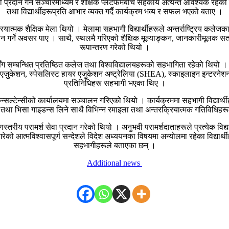
प्रदान गर्न सञ्चारमाध्यम र शैक्षिक प्लेटफर्मबीच सहकार्य अत्यन्त आवश्यक रहेको 
तथा विद्यार्थीहरूप्रति आभार व्यक्त गर्दै कार्यक्रम भव्य र सफल भएको बताए ।
त्मक शैक्षिक मेला थियो । मेलामा सहभागी विद्यार्थीहरूले अन्तर्राष्ट्रिय कलेजका प्
गर्ने अवसर पाए । साथै, स्थलमै गरिएको शैक्षिक मूल्याङ्कन, जानकारीमूलक सत्र त
रूपान्तरण गरेको थियो ।
्तव्यसँग सम्बन्धित प्रतिष्ठित कलेज तथा विश्वविद्यालयहरूको सहभागिता रहेको थियो 
ुकेशन, स्पेसलिस्ट हायर एजुकेशन अष्ट्रेलिया (SHEA), स्काइलाइन इन्टरनेशनल 
प्रतिनिधिहरू सहभागी भएका थिए ।
ल्टेन्सीको कार्यालयमा सञ्चालन गरिएको थियो । कार्यक्रममा सहभागी विद्यार्थीहरूल
र्ना तथा भिसा गाइडन्स लिने साथै विभिन्न रमाइला तथा अन्तरक्रियात्मक गतिविधि
तरीय परामर्श सेवा प्रदान गरेको थियो । अनुभवी परामर्शदाताहरूले प्रत्येक विद्यार्थी
 गरेको आत्मविश्वासपूर्ण सन्देशले विदेश अध्ययनका विषयमा अन्योलमा रहेका विद्या
सहभागीहरूले बताएका छन् ।
Additional news