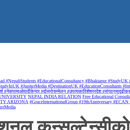
ad #NepaliStudents #EducationalConsultancy #Bhaktapur #StudyUK #
udyInUK #JupiterMedia #DestinationUK #EducationConsultants #Inte
र्श #नेकपामाओवादीकेन्द्र #दोस्रोसम्मेलन #उपत्यकाविशेषप्रदेश #संगठनसुदृढीकरण #शि
 UNIVERSITY
NEPAL INDIA RELATION
Free Educational Consult
ITY ARIZONA
#GraceInternationalGroup #19thAnniversary #ECAN
terMedia
नल कन्सल्टेन्सीको ब