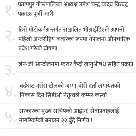
१.
प्रतापपुर गाँऊपालिका अध्यक्ष उमेश चन्द्र यादव विरुद्ध
पक्राऊ पुर्जी जारी
२.
हिरो मोटोकर्पअन्तर्गत सञ्चालित भीआईडिएले आफ्नो
पहिलो अन्तर्राष्ट्रिय बजारका रूपमा नेपालमा औपचारिक
प्रवेश गरेको घोषणा
३.
जेन-जी आन्दोलनमा फरार कैदी लागुऔषध सहित पक्राउ
४.
बर्दघाट-गुराँस टोलको जग्गा चोरी दर्ता लगायतको
निकास दिन सिडीओ नेतृत्वले कम्मर कस्यो
५.
सरकारका मुख्य सचिपको आह्वान! सेवाप्रवाहलाई
नागरिकमैत्री बनाउन २२ बुँदे निर्णय !