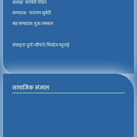
अध्यक्षः साबित्री पौडेल
सम्पादक: नारायण सुबेदी
सह सम्पादक: पुजा लम्साल
संवाद्दताः दुर्गा न्यौपाने, भिमदेव भट्टराई
सामाजिक संजाल