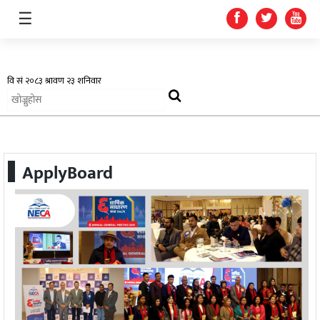
☰
अर्थतन्त्र
ApplyBoard
स्वास्थ्य
शिक्षा
प्रदेश
खेलकुद
सूचना