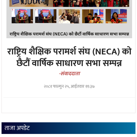
प्रविधि
अन्तर्राष्ट्रिय
अन्तरवार्ता/
विचार
थप
राष्ट्रिय शैक्षिक परामर्श संघ (NECA) को
छैटौं वार्षिक साधारण सभा सम्पन्न
-संवाददाता
२०८१ फाल्गुन २५, आईतवार ११:३७
ताजा अपडेट