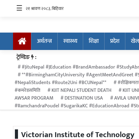
☰
अर्थतन्त्र
स्वास्थ्य
शिक्षा
प्रदेश
खेल
अर्थतन्त्र
ट्रेण्डिङ
:
स्वास्थ्य
#JituNepal #JEducation #BrandAmbassador #StudyAbr
**#BirminghamCityUniversity #AgentMeetAndGreet #S
शिक्षा
#NepaliStudents #Route2Uni #BCUNepal**
#शैक्षिकपराम
प्रदेश
#कमरेडसमिति
KIIT NEPALI STUDENT DEATH
KIIT UN
AWSAR PROGRAM
DESTINATION USA
AVILA UNIV
खेलकुद
#RamchandraPoudel #SugarikaKC #EducationAbroad #Stu
सूचना
प्रविधि
Victorian Institute of Technology
अन्तर्राष्ट्रिय