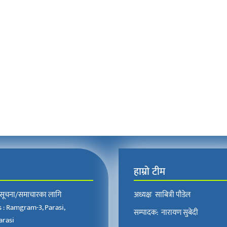
हाम्रो टीम
, सूचना/समाचारका लागि
अध्यक्षः साबित्री पौडेल
 : Ramgram-3, Parasi,
सम्पादक: नारायण सुबेदी
rasi