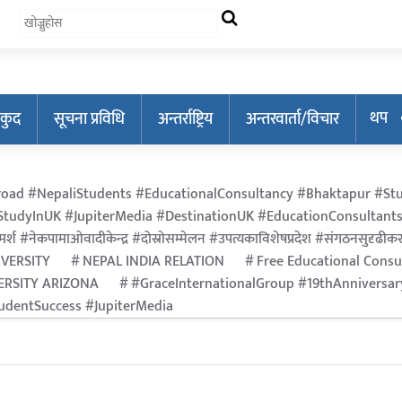
थप
कुद
सूचना प्रविधि
अन्तर्राष्ट्रिय
अन्तरवार्ता/विचार
oad #NepaliStudents #EducationalConsultancy #Bhaktapur #Stu
tudyInUK #JupiterMedia #DestinationUK #EducationConsultants
र्श #नेकपामाओवादीकेन्द्र #दोस्रोसम्मेलन #उपत्यकाविशेषप्रदेश #संगठनसुदृढीकरण #श
IVERSITY
NEPAL INDIA RELATION
Free Educational Consu
ERSITY ARIZONA
#GraceInternationalGroup #19thAnniversa
dentSuccess #JupiterMedia