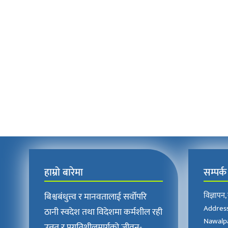
हाम्रो बारेमा
सम्पर्क
बिश्वबंधुत्त्व र मानवतालाई सर्वोपरि
विज्ञापन
Address
ठानी स्वदेश तथा विदेशमा कर्मशील रही
Nawalpa
उन्नत र प्रगतिशीलमार्गको जीवन-