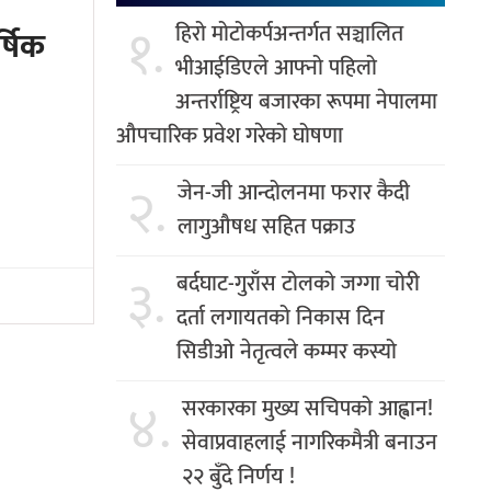
१.
हिरो मोटोकर्पअन्तर्गत सञ्चालित
र्षिक
भीआईडिएले आफ्नो पहिलो
अन्तर्राष्ट्रिय बजारका रूपमा नेपालमा
औपचारिक प्रवेश गरेको घोषणा
२.
जेन-जी आन्दोलनमा फरार कैदी
लागुऔषध सहित पक्राउ
३.
बर्दघाट-गुराँस टोलको जग्गा चोरी
दर्ता लगायतको निकास दिन
सिडीओ नेतृत्वले कम्मर कस्यो
४.
सरकारका मुख्य सचिपको आह्वान!
सेवाप्रवाहलाई नागरिकमैत्री बनाउन
२२ बुँदे निर्णय !