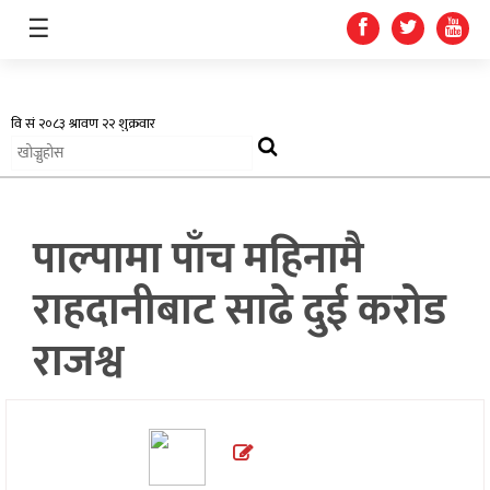
☰
अर्थतन्त्र
पाल्पामा पाँच महिनामै
स्वास्थ्य
राहदानीबाट साढे दुई करोड
शिक्षा
राजश्व
प्रदेश
खेलकुद
सूचना