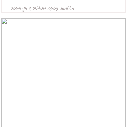
प्रविधि
२०७९ पुष ९, शनिबार १३:०३ प्रकाशित
अन्तर्राष्ट्रिय
अन्तरवार्ता/
विचार
थप