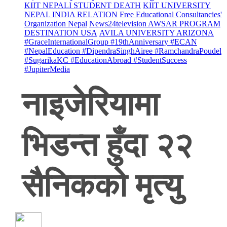
KIIT NEPALI STUDENT DEATH
KIIT UNIVERSITY
NEPAL INDIA RELATION
Free Educational Consultancies'
Organization Nepal
News24television AWSAR PROGRAM
DESTINATION USA
AVILA UNIVERSITY ARIZONA
#GraceInternationalGroup #19thAnniversary #ECAN
#NepalEducation #DipendraSinghAiree #RamchandraPoudel
#SugarikaKC #EducationAbroad #StudentSuccess
#JupiterMedia
नाइजेरियामा
भिडन्त हुँदा २२
सैनिकको मृत्यु