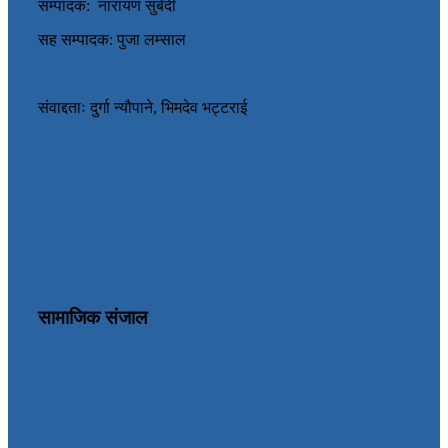
सम्पादक: नारायण सुबेदी
सह सम्पादक: पुजा लम्साल
संवाद्दताः दुर्गा न्यौपाने, भिमदेव भट्टराई
सामाजिक संजाल