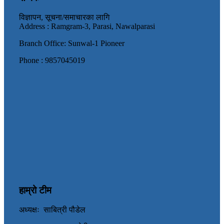
विज्ञापन, सूचना/समाचारका लागि
Address : Ramgram-3, Parasi, Nawalparasi
Branch Office: Sunwal-1 Pioneer
Phone : 9857045019
हाम्रो टीम
अध्यक्षः साबित्री पौडेल