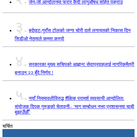
जेन-जी आन्दोलनमा फरार कैदी लागुऔषध सहित पक्राउ
३.
बर्दघाट-गुराँस टोलको जग्गा चोरी दर्ता लगायतको निकास दिन
सिडीओ नेतृत्वले कम्मर कस्यो
४.
सरकारका मुख्य सचिपको आह्वान! सेवाप्रवाहलाई नागरिकमैत्री
बनाउन २२ बुँदे निर्णय !
५.
नयाँ नियमावलीविरुद्ध शैक्षिक परामर्श व्यवसायी आन्दोलित:
संयोजक दिपक गुरुङको चेतावनी– ‘माग सम्बोधन नभए प्रशासनमा चाबी
बुझाउँछौँ’
चर्चित