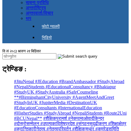
सूचना प्रविधि
अन्तर्राष्ट्रिय
अन्तरवार्ता/विचार
थप
फोटो ग्यालरी
भिडियो
ट्रेण्डिङ
:
#JituNepal #JEducation #BrandAmbassador #StudyAbroad
#NepaliStudents #EducationalConsultancy #Bhaktapur
#StudyUK #StudyAustralia #SafeCounseling
**#BirminghamCityUniversity #AgentMeetAndGreet
#StudyInUK #JupiterMedia #DestinationUK
#EducationConsultants #InternationalEducation
#HigherStudies #StudyAbroad #NepaliStudents #Route2Uni
#BCUNepal**
#शैक्षिकपरामर्श #नेकपामाओवादीकेन्द्र
#दोस्रोसम्मेलन #उपत्यकाविशेषप्रदेश #संगठनसुदृढीकरण #शिक्षाक्षेत्र
#क्रान्तिकारीनेतृत्व #नेतृत्वपरिवर्तन #शैक्षिकसुधार #कमरेडसमिति