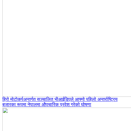
हिरो मोटोकर्पअन्तर्गत सञ्चालित भीआईडिएले आफ्नो पहिलो अन्तर्राष्ट्रिय
बजारका रूपमा नेपालमा औपचारिक प्रवेश गरेको घोषणा