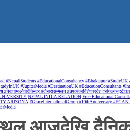
ad #NepaliStudents #EducationalConsultancy #Bhaktapur #StudyUK #
udyInUK #JupiterMedia #DestinationUK #EducationConsultants #Inte
र्श #नेकपामाओवादीकेन्द्र #दोस्रोसम्मेलन #उपत्यकाविशेषप्रदेश #संगठनसुदृढीकरण #शि
 UNIVERSITY
NEPAL INDIA RELATION
Free Educational Consult
ITY ARIZONA
#GraceInternationalGroup #19thAnniversary #ECAN
terMedia
स्थल आजदेखि दैनिक