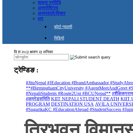
सूचना प्रविधि
अन्तर्राष्ट्रिय
अन्तरवार्ता/विचार
थप
फोटो ग्यालरी
भिडियो
ट्रेण्डिङ
:
#JituNepal #JEducation #BrandAmbassador #StudyAbro
**#BirminghamCityUniversity #AgentMeetAndGreet #St
#NepaliStudents #Route2Uni #BCUNepal**
#शैक्षिकपराम
#कमरेडसमिति
KIIT NEPALI STUDENT DEATH
KIIT
PROGRAM
DESTINATION USA
AVILA UNIVERS
#SugarikaKC #EducationAbroad #StudentSuccess #Jupi
त्रिभुवन विमान