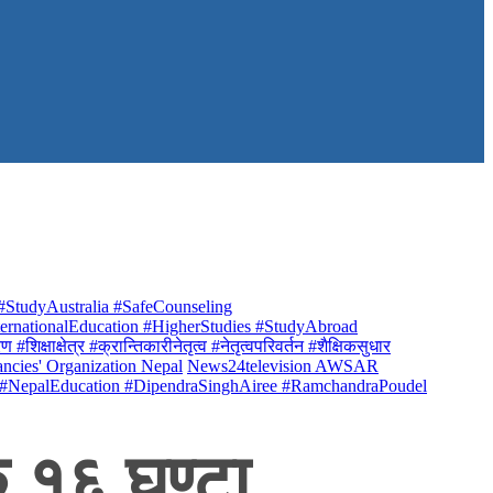
StudyAustralia #SafeCounseling
rnationalEducation #HigherStudies #StudyAbroad
क्षाक्षेत्र #क्रान्तिकारीनेतृत्व #नेतृत्वपरिवर्तन #शैक्षिकसुधार
ancies' Organization Nepal
News24television AWSAR
 #NepalEducation #DipendraSinghAiree #RamchandraPoudel
 १६ घण्टा