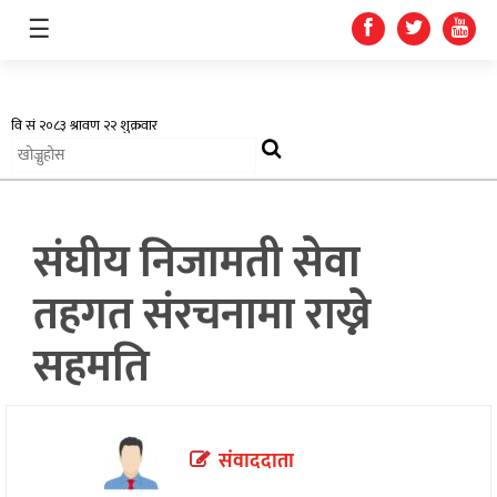
☰
अर्थतन्त्र
संघीय निजामती सेवा
स्वास्थ्य
तहगत संरचनामा राख्ने
शिक्षा
सहमति
प्रदेश
खेलकुद
संवाददाता
सूचना