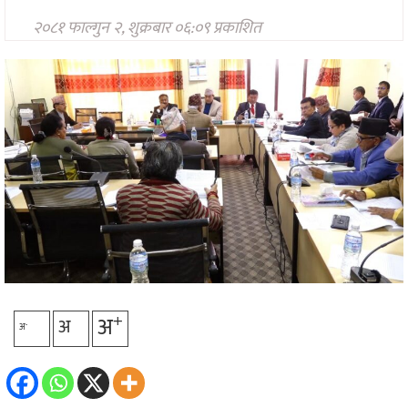
प्रविधि
२०८१ फाल्गुन २, शुक्रबार ०६:०९ प्रकाशित
अन्तर्राष्ट्रिय
अन्तरवार्ता/
विचार
थप
+
अ
अ
-
अ