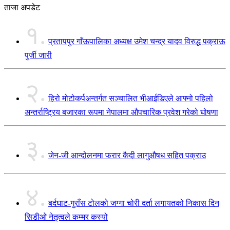
ताजा अपडेट
१.
प्रतापपुर गाँऊपालिका अध्यक्ष उमेश चन्द्र यादव विरुद्ध पक्राऊ
पुर्जी जारी
२.
हिरो मोटोकर्पअन्तर्गत सञ्चालित भीआईडिएले आफ्नो पहिलो
अन्तर्राष्ट्रिय बजारका रूपमा नेपालमा औपचारिक प्रवेश गरेको घोषणा
३.
जेन-जी आन्दोलनमा फरार कैदी लागुऔषध सहित पक्राउ
४.
बर्दघाट-गुराँस टोलको जग्गा चोरी दर्ता लगायतको निकास दिन
सिडीओ नेतृत्वले कम्मर कस्यो