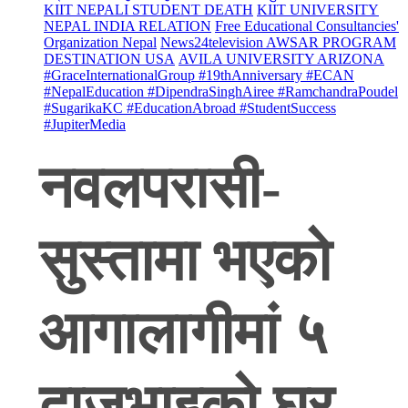
KIIT NEPALI STUDENT DEATH
KIIT UNIVERSITY
NEPAL INDIA RELATION
Free Educational Consultancies'
Organization Nepal
News24television AWSAR PROGRAM
DESTINATION USA
AVILA UNIVERSITY ARIZONA
#GraceInternationalGroup #19thAnniversary #ECAN
#NepalEducation #DipendraSinghAiree #RamchandraPoudel
#SugarikaKC #EducationAbroad #StudentSuccess
#JupiterMedia
नवलपरासी-
सुस्तामा भएको
आगालागीमां ५
दाजुभाइको घर