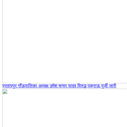
प्रतापपुर गाँऊपालिका अध्यक्ष उमेश चन्द्र यादव विरुद्ध पक्राऊ पुर्जी जारी