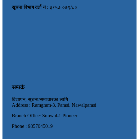
सूचना विभाग दर्ता नं
: ३९५७-०७९/८०
सम्पर्क
विज्ञापन, सूचना/समाचारका लागि
Address : Ramgram-3, Parasi, Nawalparasi
Branch Office: Sunwal-1 Pioneer
Phone : 9857045019