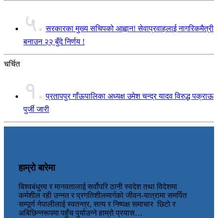
५.
सरकारका मुख्य सचिपको आह्वान! सेवाप्रवाहलाई नागरिकमैत्री
बनाउन २२ बुँदे निर्णय !
चर्चित
१.
प्रतापपुर गाँऊपालिका अध्यक्ष उमेश चन्द्र यादव विरुद्ध पक्राऊ
पुर्जी जारी
हाम्रो बारेमा
बिश्वबंधुत्त्व र मानवतालाई सर्वोपरि ठानी स्वदेश तथा विदेशमा
कर्मशील रही उन्नत र प्रगतिशीलमार्गको जीवन-यात्रामा समर्पित
सम्पूर्ण नेपालीलाई स्वतन्त्र, सत्य र निष्पक्ष समाचार छिटो र
अबिछिन्नरूपमा पहुँच पुर्याउन्ने हाम्रो प्रयास…