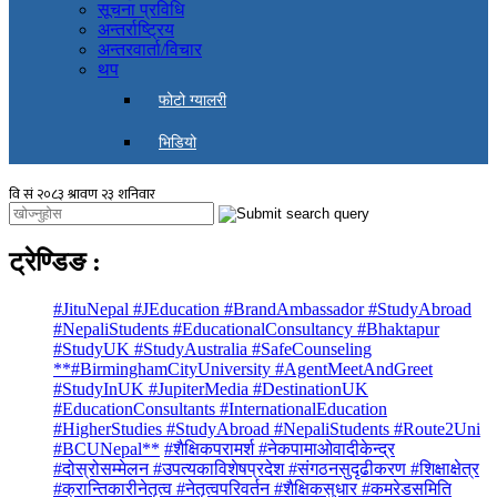
सूचना प्रविधि
अन्तर्राष्ट्रिय
अन्तरवार्ता/विचार
थप
फोटो ग्यालरी
भिडियो
ट्रेण्डिङ
:
#JituNepal #JEducation #BrandAmbassador #StudyAbroad
#NepaliStudents #EducationalConsultancy #Bhaktapur
#StudyUK #StudyAustralia #SafeCounseling
**#BirminghamCityUniversity #AgentMeetAndGreet
#StudyInUK #JupiterMedia #DestinationUK
#EducationConsultants #InternationalEducation
#HigherStudies #StudyAbroad #NepaliStudents #Route2Uni
#BCUNepal**
#शैक्षिकपरामर्श #नेकपामाओवादीकेन्द्र
#दोस्रोसम्मेलन #उपत्यकाविशेषप्रदेश #संगठनसुदृढीकरण #शिक्षाक्षेत्र
#क्रान्तिकारीनेतृत्व #नेतृत्वपरिवर्तन #शैक्षिकसुधार #कमरेडसमिति