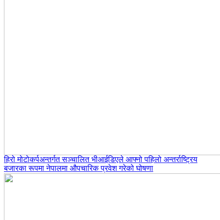
हिरो मोटोकर्पअन्तर्गत सञ्चालित भीआईडिएले आफ्नो पहिलो अन्तर्राष्ट्रिय
बजारका रूपमा नेपालमा औपचारिक प्रवेश गरेको घोषणा