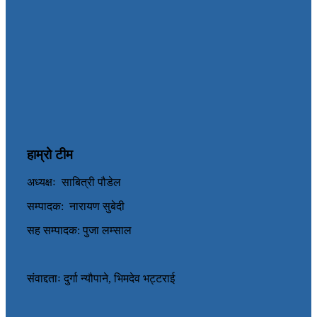
हाम्रो टीम
अध्यक्षः साबित्री पौडेल
सम्पादक: नारायण सुबेदी
सह सम्पादक: पुजा लम्साल
संवाद्दताः दुर्गा न्यौपाने, भिमदेव भट्टराई