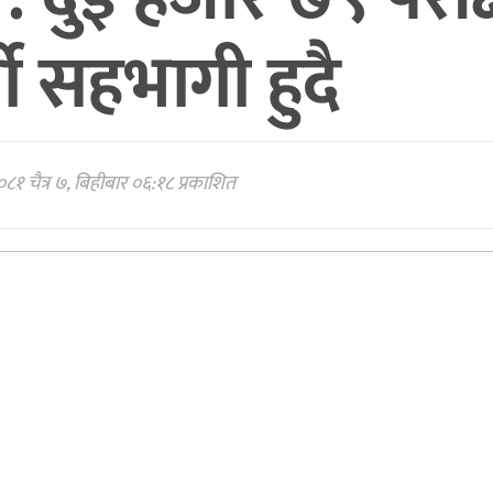
थी सहभागी हुदै
८१ चैत्र ७, बिहीबार ०६:१८ प्रकाशित