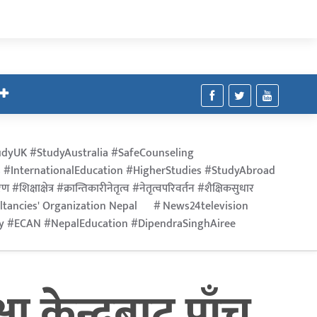
dyUK #StudyAustralia #SafeCounseling
 #InternationalEducation #HigherStudies #StudyAbroad
िक्षाक्षेत्र #क्रान्तिकारीनेतृत्व #नेतृत्वपरिवर्तन #शैक्षिकसुधार
ltancies' Organization Nepal
News24television
ry #ECAN #NepalEducation #DipendraSinghAiree
केन्द्रबाट पाँच