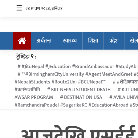
☰
अर्थतन्त्र
स्वास्थ्य
शिक्षा
प्रदेश
खेल
अर्थतन्त्र
ट्रेण्डिङ
:
स्वास्थ्य
#JituNepal #JEducation #BrandAmbassador #StudyAbr
**#BirminghamCityUniversity #AgentMeetAndGreet #S
शिक्षा
#NepaliStudents #Route2Uni #BCUNepal**
#शैक्षिकपराम
प्रदेश
#कमरेडसमिति
KIIT NEPALI STUDENT DEATH
KIIT UN
AWSAR PROGRAM
DESTINATION USA
AVILA UNIV
खेलकुद
#RamchandraPoudel #SugarikaKC #EducationAbroad #Stu
सूचना
प्रविधि
आजदेखि एसईई : द
अन्तर्राष्ट्रिय