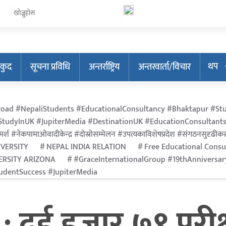
थप
कुद
सूचना प्रविधि
अन्तर्राष्ट्रिय
अन्तरवार्ता/विचार
oad #NepaliStudents #EducationalConsultancy #Bhaktapur #Stu
tudyInUK #JupiterMedia #DestinationUK #EducationConsultants
र्श #नेकपामाओवादीकेन्द्र #दोस्रोसम्मेलन #उपत्यकाविशेषप्रदेश #संगठनसुदृढीकरण #श
IVERSITY
NEPAL INDIA RELATION
Free Educational Consu
ERSITY ARIZONA
#GraceInternationalGroup #19thAnniversa
dentSuccess #JupiterMedia
ुई हजार ७९ परीक्षा 