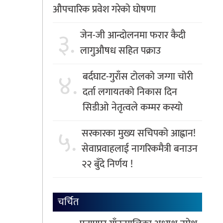
औपचारिक प्रवेश गरेको घोषणा
३.
जेन-जी आन्दोलनमा फरार कैदी
लागुऔषध सहित पक्राउ
४.
बर्दघाट-गुराँस टोलको जग्गा चोरी
दर्ता लगायतको निकास दिन
सिडीओ नेतृत्वले कम्मर कस्यो
५.
सरकारका मुख्य सचिपको आह्वान!
सेवाप्रवाहलाई नागरिकमैत्री बनाउन
२२ बुँदे निर्णय !
चर्चित