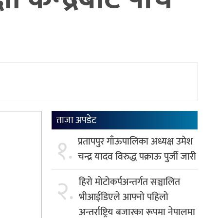
ताजा अपडेट
१.
प्रतापपुर गाँऊपालिका अध्यक्ष उमेश
चन्द्र यादव विरुद्ध पक्राऊ पुर्जी जारी
२.
हिरो मोटोकर्पअन्तर्गत सञ्चालित
भीआईडिएले आफ्नो पहिलो
अन्तर्राष्ट्रिय बजारका रूपमा नेपालमा