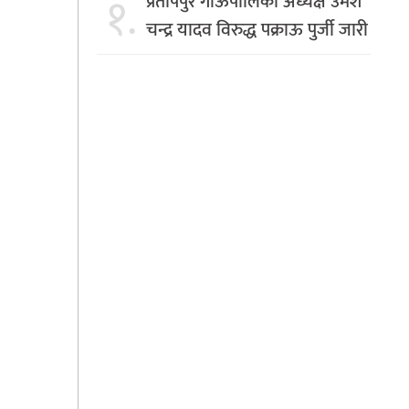
१.
प्रतापपुर गाँऊपालिका अध्यक्ष उमेश
चन्द्र यादव विरुद्ध पक्राऊ पुर्जी जारी