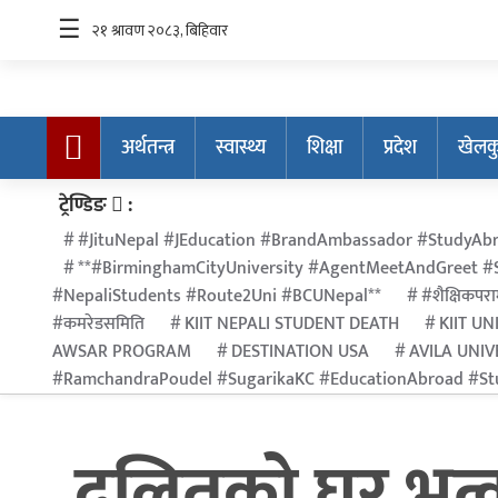
☰
अर्थतन्त्र
स्वास्थ्य
शिक्षा
प्रदेश
खेलक
अर्थतन्त्र
ट्रेण्डिङ
:
स्वास्थ्य
#JituNepal #JEducation #BrandAmbassador #StudyAbr
**#BirminghamCityUniversity #AgentMeetAndGreet #S
शिक्षा
#NepaliStudents #Route2Uni #BCUNepal**
#शैक्षिकपराम
प्रदेश
#कमरेडसमिति
KIIT NEPALI STUDENT DEATH
KIIT UN
AWSAR PROGRAM
DESTINATION USA
AVILA UNIV
खेलकुद
#RamchandraPoudel #SugarikaKC #EducationAbroad #Stu
सूचना
प्रविधि
दलितको घर भत्क
अन्तर्राष्ट्रिय