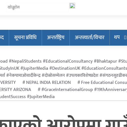
थप
ुद
सूचना प्रविधि
अन्तर्राष्ट्रिय
अन्तरवार्ता/विचार
oad #NepaliStudents #EducationalConsultancy #Bhaktapur #Stu
tudyInUK #JupiterMedia #DestinationUK #EducationConsultants
र्श #नेकपामाओवादीकेन्द्र #दोस्रोसम्मेलन #उपत्यकाविशेषप्रदेश #संगठनसुदृढीकरण #श
IVERSITY
NEPAL INDIA RELATION
Free Educational Consu
ERSITY ARIZONA
#GraceInternationalGroup #19thAnniversa
dentSuccess #JupiterMedia
ाएको आरोपमा गाउँ