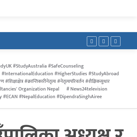
dyUK #StudyAustralia #SafeCounseling
 #InternationalEducation #HigherStudies #StudyAbroad
िक्षाक्षेत्र #क्रान्तिकारीनेतृत्व #नेतृत्वपरिवर्तन #शैक्षिकसुधार
ltancies' Organization Nepal
News24television
ry #ECAN #NepalEducation #DipendraSinghAiree
पालिका अध्यक्ष र