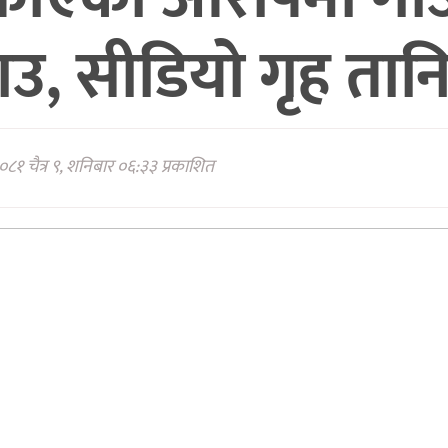
क्राउ, सीडियो गृह तान
०८१ चैत्र ९, शनिबार ०६:३३ प्रकाशित