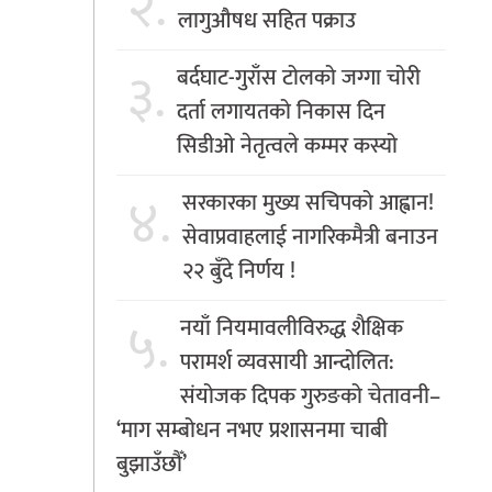
२.
लागुऔषध सहित पक्राउ
३.
बर्दघाट-गुराँस टोलको जग्गा चोरी
दर्ता लगायतको निकास दिन
सिडीओ नेतृत्वले कम्मर कस्यो
४.
सरकारका मुख्य सचिपको आह्वान!
सेवाप्रवाहलाई नागरिकमैत्री बनाउन
२२ बुँदे निर्णय !
५.
नयाँ नियमावलीविरुद्ध शैक्षिक
परामर्श व्यवसायी आन्दोलित:
संयोजक दिपक गुरुङको चेतावनी–
‘माग सम्बोधन नभए प्रशासनमा चाबी
बुझाउँछौँ’