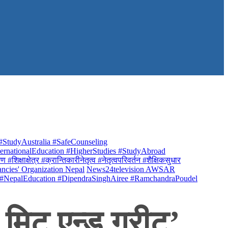
StudyAustralia #SafeCounseling
rnationalEducation #HigherStudies #StudyAbroad
क्षाक्षेत्र #क्रान्तिकारीनेतृत्व #नेतृत्वपरिवर्तन #शैक्षिकसुधार
ancies' Organization Nepal
News24television AWSAR
 #NepalEducation #DipendraSinghAiree #RamchandraPoudel
 मिट एन्ड ग्रीट’