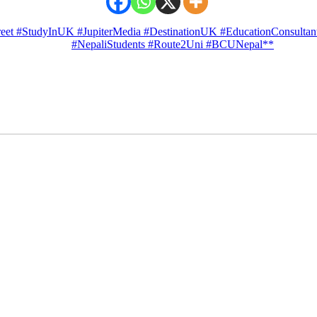
t #StudyInUK #JupiterMedia #DestinationUK #EducationConsultants
#NepaliStudents #Route2Uni #BCUNepal**