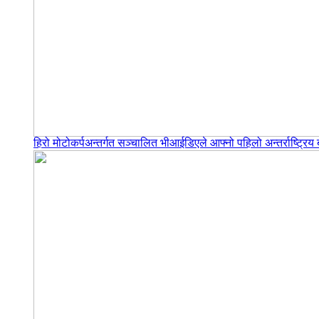
हिरो मोटोकर्पअन्तर्गत सञ्चालित भीआईडिएले आफ्नो पहिलो अन्तर्राष्ट्र