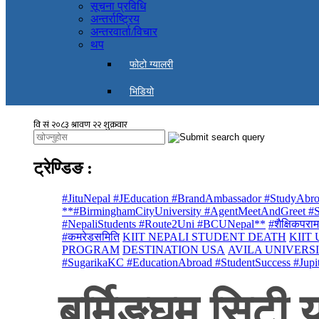
सूचना प्रविधि
अन्तर्राष्ट्रिय
अन्तरवार्ता/विचार
थप
फोटो ग्यालरी
भिडियो
ट्रेण्डिङ
:
#JituNepal #JEducation #BrandAmbassador #StudyAbro
**#BirminghamCityUniversity #AgentMeetAndGreet #St
#NepaliStudents #Route2Uni #BCUNepal**
#शैक्षिकपराम
#कमरेडसमिति
KIIT NEPALI STUDENT DEATH
KIIT
PROGRAM
DESTINATION USA
AVILA UNIVERS
#SugarikaKC #EducationAbroad #StudentSuccess #Jupi
बर्मिङ्घम सिटी य