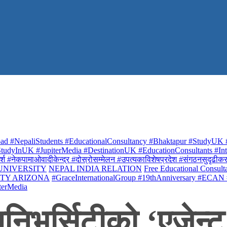
ad #NepaliStudents #EducationalConsultancy #Bhaktapur #StudyUK #
udyInUK #JupiterMedia #DestinationUK #EducationConsultants #Inte
र्श #नेकपामाओवादीकेन्द्र #दोस्रोसम्मेलन #उपत्यकाविशेषप्रदेश #संगठनसुदृढीकरण #शि
 UNIVERSITY
NEPAL INDIA RELATION
Free Educational Consult
ITY ARIZONA
#GraceInternationalGroup #19thAnniversary #ECAN
terMedia
ुनिभर्सिटीको ‘एजेन्ट