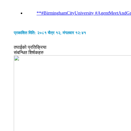
**#BirminghamCityUniversity #AgentMeetAndGree
प्रकाशित मिति: २०८१ चैत्र १२, मंगलवार १२:४१
तपाईको प्रतिक्रिया
संबन्धित शिर्षकहरु