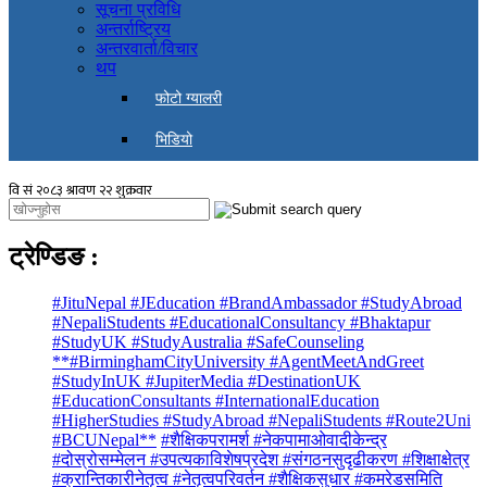
सूचना प्रविधि
अन्तर्राष्ट्रिय
अन्तरवार्ता/विचार
थप
फोटो ग्यालरी
भिडियो
ट्रेण्डिङ
:
#JituNepal #JEducation #BrandAmbassador #StudyAbroad
#NepaliStudents #EducationalConsultancy #Bhaktapur
#StudyUK #StudyAustralia #SafeCounseling
**#BirminghamCityUniversity #AgentMeetAndGreet
#StudyInUK #JupiterMedia #DestinationUK
#EducationConsultants #InternationalEducation
#HigherStudies #StudyAbroad #NepaliStudents #Route2Uni
#BCUNepal**
#शैक्षिकपरामर्श #नेकपामाओवादीकेन्द्र
#दोस्रोसम्मेलन #उपत्यकाविशेषप्रदेश #संगठनसुदृढीकरण #शिक्षाक्षेत्र
#क्रान्तिकारीनेतृत्व #नेतृत्वपरिवर्तन #शैक्षिकसुधार #कमरेडसमिति