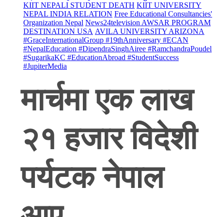
KIIT NEPALI STUDENT DEATH
KIIT UNIVERSITY
NEPAL INDIA RELATION
Free Educational Consultancies'
Organization Nepal
News24television AWSAR PROGRAM
DESTINATION USA
AVILA UNIVERSITY ARIZONA
#GraceInternationalGroup #19thAnniversary #ECAN
#NepalEducation #DipendraSinghAiree #RamchandraPoudel
#SugarikaKC #EducationAbroad #StudentSuccess
#JupiterMedia
मार्चमा एक लाख
२१ हजार विदेशी
पर्यटक नेपाल
आए