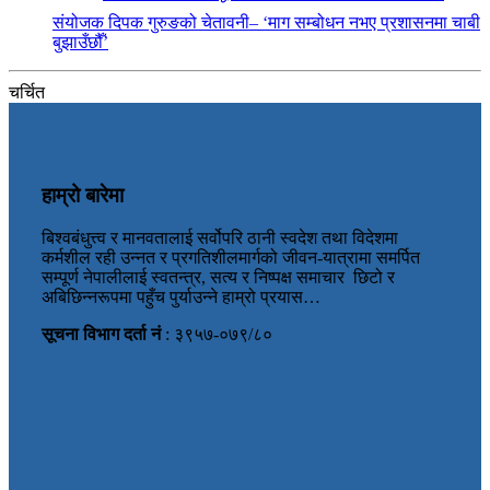
संयोजक दिपक गुरुङको चेतावनी– ‘माग सम्बोधन नभए प्रशासनमा चाबी
बुझाउँछौँ’
चर्चित
हाम्रो बारेमा
बिश्वबंधुत्त्व र मानवतालाई सर्वोपरि ठानी स्वदेश तथा विदेशमा
कर्मशील रही उन्नत र प्रगतिशीलमार्गको जीवन-यात्रामा समर्पित
सम्पूर्ण नेपालीलाई स्वतन्त्र, सत्य र निष्पक्ष समाचार छिटो र
अबिछिन्नरूपमा पहुँच पुर्याउन्ने हाम्रो प्रयास…
सूचना विभाग दर्ता नं
: ३९५७-०७९/८०