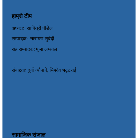
हाम्रो टीम
अध्यक्षः साबित्री पौडेल
सम्पादक: नारायण सुबेदी
सह सम्पादक: पुजा लम्साल
संवाद्दताः दुर्गा न्यौपाने, भिमदेव भट्टराई
सामाजिक संजाल