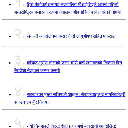
१.
हिरो मोटोकर्पअन्तर्गत सञ्चालित भीआईडिएले आफ्नो पहिलो
अन्तर्राष्ट्रिय बजारका रूपमा नेपालमा औपचारिक प्रवेश गरेको घोषणा
२.
जेन-जी आन्दोलनमा फरार कैदी लागुऔषध सहित पक्राउ
३.
बर्दघाट-गुराँस टोलको जग्गा चोरी दर्ता लगायतको निकास दिन
सिडीओ नेतृत्वले कम्मर कस्यो
४.
सरकारका मुख्य सचिपको आह्वान! सेवाप्रवाहलाई नागरिकमैत्री
बनाउन २२ बुँदे निर्णय !
५.
नयाँ नियमावलीविरुद्ध शैक्षिक परामर्श व्यवसायी आन्दोलित: