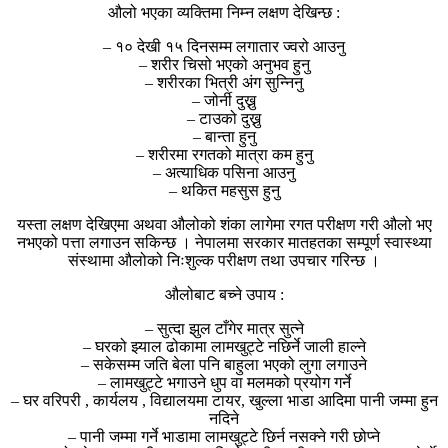
औलो भएका व्यक्तिमा निम्न लक्षण देखिन्छ :
– १० देखी १५ दिनसम्म लगातार ज्वरो आउनु
– शरीर चिसो भएको अनुभव हुनु
– शरीरका भित्री अंग सुन्निनु
– जोर्नी दुख्नु
– टाउको दुख्नु
– बान्ता हुनु
– शरीरमा रगतको मात्रा कम हुनु
– अत्याधिक पसिना आउनु
– थकित महसुस हुनु
यस्ता लक्षण देखिएमा अथवा औलोको शंका लागेमा रगत परीक्षण गरी औलो भए
नभएको पत्ता लगाउन सकिन्छ । नेपालमा सरकार मातहतका सम्पूर्ण स्वास्थ्या
संस्थामा औलोको निःशुल्क परीक्षण तथा उपचार गरिन्छ ।
औलोबाट बच्ने उपाय :
– सुत्दा झुल टाँगेर मात्र सुत्ने
– घरको झ्याल ढोकामा लामखुट्टे नछिर्ने जाली हाल्ने
– सकेसम्म जति बेला पनि बाहुला भएको लुगा लगाउने
– लामखुट्टे भगाउने धुप वा मलमको प्रयोग गर्ने
– घर वरिपरी , कार्यलय , विद्यालयमा टायर, खुल्ला भाडा आदिमा पानी जम्मा हुन
नदिने
– पानी जम्मा गर्ने भाडामा लामखुट्टे छिर्न नसक्ने गरी छोप्ने