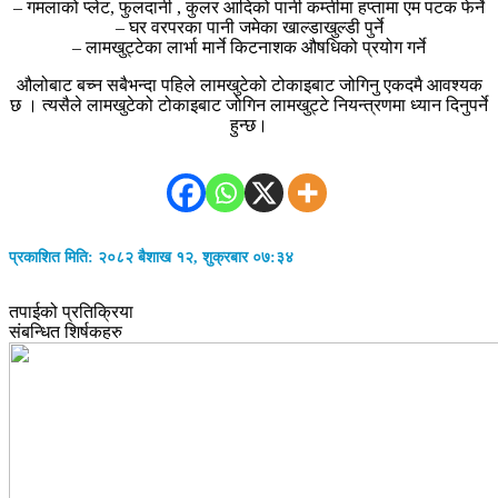
– गमलाको प्लेट, फुलदानी , कुलर आदिको पानी कम्तीमा हप्तामा एम पटक फेर्ने
– घर वरपरका पानी जमेका खाल्डाखुल्डी पुर्ने
– लामखुट्टेका लार्भा मार्ने किटनाशक औषधिको प्रयोग गर्ने
औलोबाट बच्न सबैभन्दा पहिले लामखुटेको टोकाइबाट जोगिनु एकदमै आवश्यक
छ । त्यसैले लामखुटेको टोकाइबाट जोगिन लामखुट्टे नियन्त्रणमा ध्यान दिनुपर्ने
हुन्छ।
प्रकाशित मिति: २०८२ बैशाख १२, शुक्रबार ०७:३४
तपाईको प्रतिक्रिया
संबन्धित शिर्षकहरु