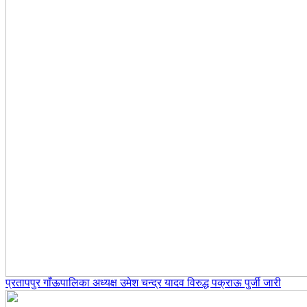
प्रतापपुर गाँऊपालिका अध्यक्ष उमेश चन्द्र यादव विरुद्ध पक्राऊ पुर्जी जारी