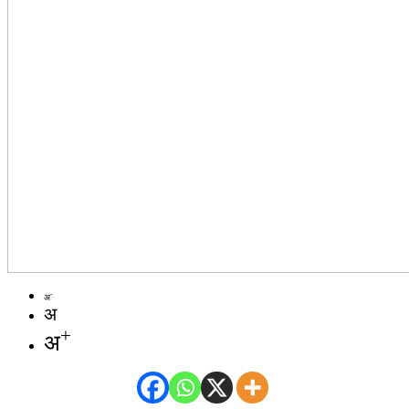
-
अ
अ
+
अ