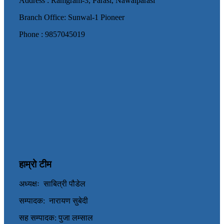
Address : Ramgram-3, Parasi, Nawalparasi
Branch Office: Sunwal-1 Pioneer
Phone : 9857045019
हाम्रो टीम
अध्यक्षः साबित्री पौडेल
सम्पादक: नारायण सुबेदी
सह सम्पादक: पुजा लम्साल