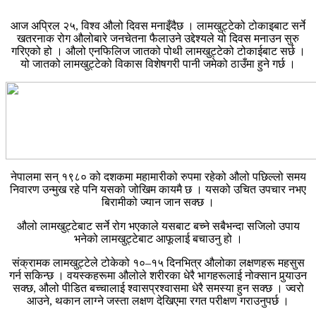
आज अप्रिल २५, विश्व औलो दिवस मनाइँदैछ । लामखुट्टेको टोकाइबाट सर्ने
खतरनाक रोग औलोबारे जनचेतना फैलाउने उद्देश्यले यो दिवस मनाउन सुरु
गरिएको हो । औलो एनफिलिज जातको पोथी लामखुट्टेको टोकाईबाट सर्छ ।
यो जातको लामखुट्टेको विकास विशेषगरी पानी जमेको ठाउँमा हुने गर्छ ।
नेपालमा सन् १९८० को दशकमा महामारीको रुपमा रहेको औलो पछिल्लो समय
निवारण उन्मुख रहे पनि यसको जोखिम कायमै छ । यसको उचित उपचार नभए
बिरामीको ज्यान जान सक्छ ।
औलो लामखुट्टेबाट सर्ने रोग भएकाले यसबाट बच्ने सबैभन्दा सजिलो उपाय
भनेको लामखुट्टेबाट आफूलाई बचाउनु हो ।
संक्रामक लामखुट्टेले टोकेको १०–१५ दिनभित्र औलोका लक्षणहरू महसुस
गर्न सकिन्छ । वयस्कहरूमा औलोले शरीरका धेरै भागहरूलाई नोक्सान पुर्‍याउन
सक्छ, औलो पीडित बच्चालाई श्वासप्रश्वासमा धेरै समस्या हुन सक्छ । ज्वरो
आउने, थकान लाग्ने जस्ता लक्षण देखिएमा रगत परीक्षण गराउनुपर्छ ।