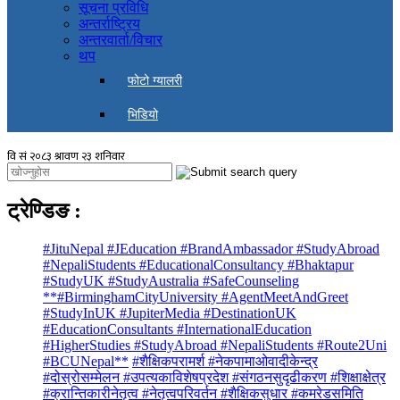
सूचना प्रविधि
अन्तर्राष्ट्रिय
अन्तरवार्ता/विचार
थप
फोटो ग्यालरी
भिडियो
ट्रेण्डिङ
:
#JituNepal #JEducation #BrandAmbassador #StudyAbroad
#NepaliStudents #EducationalConsultancy #Bhaktapur
#StudyUK #StudyAustralia #SafeCounseling
**#BirminghamCityUniversity #AgentMeetAndGreet
#StudyInUK #JupiterMedia #DestinationUK
#EducationConsultants #InternationalEducation
#HigherStudies #StudyAbroad #NepaliStudents #Route2Uni
#BCUNepal**
#शैक्षिकपरामर्श #नेकपामाओवादीकेन्द्र
#दोस्रोसम्मेलन #उपत्यकाविशेषप्रदेश #संगठनसुदृढीकरण #शिक्षाक्षेत्र
#क्रान्तिकारीनेतृत्व #नेतृत्वपरिवर्तन #शैक्षिकसुधार #कमरेडसमिति