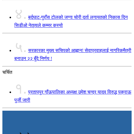
४.
बर्दघाट-गुराँस टोलको जग्गा चोरी दर्ता लगायतको निकास दिन
सिडीओ नेतृत्वले कम्मर कस्यो
५.
सरकारका मुख्य सचिपको आह्वान! सेवाप्रवाहलाई नागरिकमैत्री
बनाउन २२ बुँदे निर्णय !
चर्चित
१.
प्रतापपुर गाँऊपालिका अध्यक्ष उमेश चन्द्र यादव विरुद्ध पक्राऊ
पुर्जी जारी