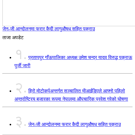
जेन-जी आन्दोलनमा फरार कैदी लागुऔषध सहित पक्राउ
ताजा अपडेट
१.
प्रतापपुर गाँऊपालिका अध्यक्ष उमेश चन्द्र यादव विरुद्ध पक्राऊ
पुर्जी जारी
२.
हिरो मोटोकर्पअन्तर्गत सञ्चालित भीआईडिएले आफ्नो पहिलो
अन्तर्राष्ट्रिय बजारका रूपमा नेपालमा औपचारिक प्रवेश गरेको घोषणा
३.
जेन-जी आन्दोलनमा फरार कैदी लागुऔषध सहित पक्राउ