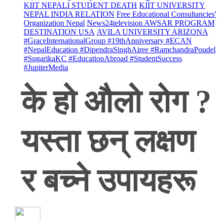
KIIT NEPALI STUDENT DEATH
KIIT UNIVERSITY
NEPAL INDIA RELATION
Free Educational Consultancies'
Organization Nepal
News24television AWSAR PROGRAM
DESTINATION USA
AVILA UNIVERSITY ARIZONA
#GraceInternationalGroup #19thAnniversary #ECAN
#NepalEducation #DipendraSinghAiree #RamchandraPoudel
#SugarikaKC #EducationAbroad #StudentSuccess
#JupiterMedia
के हो औलो रोग ?
यस्ता छन् लक्षण
र बच्ने उपायहरू