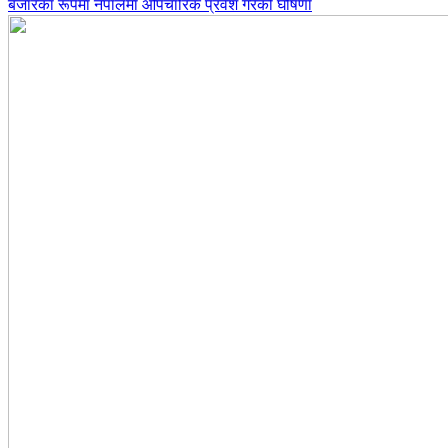
बजारका रूपमा नेपालमा औपचारिक प्रवेश गरेको घोषणा