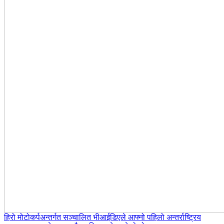
हिरो मोटोकर्पअन्तर्गत सञ्चालित भीआईडिएले आफ्नो पहिलो अन्तर्राष्ट्रिय