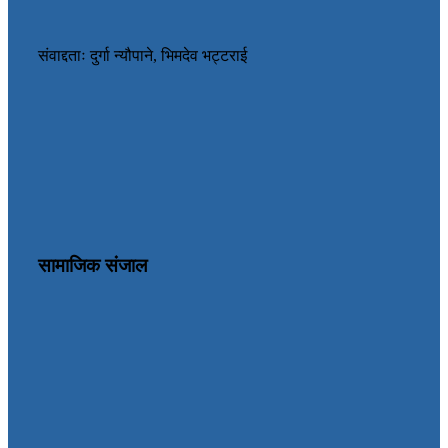
संवाद्दताः दुर्गा न्यौपाने, भिमदेव भट्टराई
सामाजिक संजाल