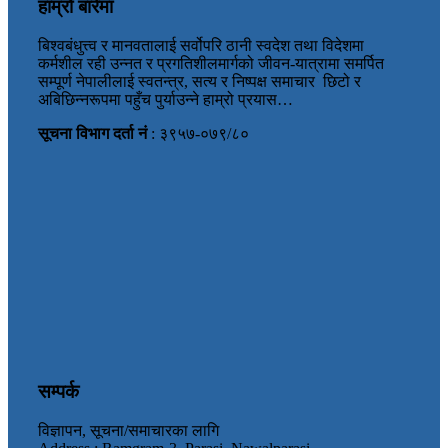
हाम्रो बारेमा
बिश्वबंधुत्त्व र मानवतालाई सर्वोपरि ठानी स्वदेश तथा विदेशमा
कर्मशील रही उन्नत र प्रगतिशीलमार्गको जीवन-यात्रामा समर्पित
सम्पूर्ण नेपालीलाई स्वतन्त्र, सत्य र निष्पक्ष समाचार छिटो र
अबिछिन्नरूपमा पहुँच पुर्याउन्ने हाम्रो प्रयास…
सूचना विभाग दर्ता नं
: ३९५७-०७९/८०
सम्पर्क
विज्ञापन, सूचना/समाचारका लागि