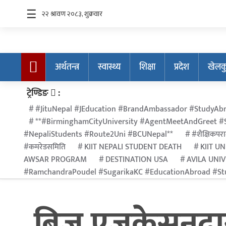
☰
अर्थतन्त्र
स्वास्थ्य
शिक्षा
प्रदेश
खेलक
अर्थतन्त्र
ट्रेण्डिङ
:
स्वास्थ्य
#JituNepal #JEducation #BrandAmbassador #StudyAbr
शिक्षा
**#BirminghamCityUniversity #AgentMeetAndGreet #S
#NepaliStudents #Route2Uni #BCUNepal**
#शैक्षिकपरा
प्रदेश
#कमरेडसमिति
KIIT NEPALI STUDENT DEATH
KIIT UN
खेलकुद
AWSAR PROGRAM
DESTINATION USA
AVILA UNI
#RamchandraPoudel #SugarikaKC #EducationAbroad #Stu
सूचना
प्रविधि
बिज एजुकेसनद्व
अन्तर्राष्ट्रिय