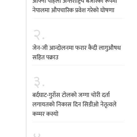
आफ्नो पहिलो अन्तर्राष्ट्रिय बजारका रूपमा
नेपालमा औपचारिक प्रवेश गरेको घोषणा
२.
जेन-जी आन्दोलनमा फरार कैदी लागुऔषध
सहित पक्राउ
३.
बर्दघाट-गुराँस टोलको जग्गा चोरी दर्ता
लगायतको निकास दिन सिडीओ नेतृत्वले
कम्मर कस्यो
४.