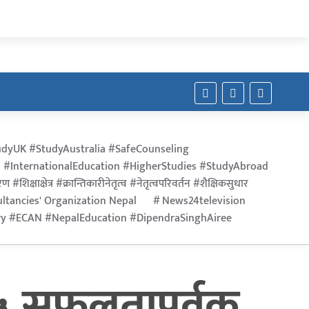
dyUK #StudyAustralia #SafeCounseling
 #InternationalEducation #HigherStudies #StudyAbroad
िक्षाक्षेत्र #क्रान्तिकारीनेतृत्व #नेतृत्वपरिवर्तन #शैक्षिकसुधार
ltancies' Organization Nepal
News24television
ry #ECAN #NepalEducation #DipendraSinghAiree
५ सफलतापूर्वक