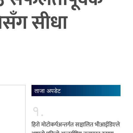
िधिसँग सीधा
ताजा अपडेट
१.
हिरो मोटोकर्पअन्तर्गत सञ्चालित भीआईडिएले