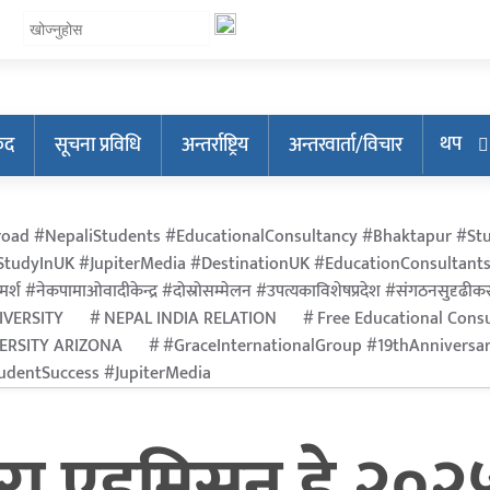
थप
ुद
सूचना प्रविधि
अन्तर्राष्ट्रिय
अन्तरवार्ता/विचार
oad #NepaliStudents #EducationalConsultancy #Bhaktapur #Stu
tudyInUK #JupiterMedia #DestinationUK #EducationConsultants
मर्श #नेकपामाओवादीकेन्द्र #दोस्रोसम्मेलन #उपत्यकाविशेषप्रदेश #संगठनसुदृढीकरण #श
IVERSITY
NEPAL INDIA RELATION
Free Educational Consu
VERSITY ARIZONA
#GraceInternationalGroup #19thAnniversa
dentSuccess #JupiterMedia
ारा एडमिसन डे २०२