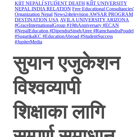
KIIT NEPALI STUDENT DEATH
KIIT UNIVERSITY
NEPAL INDIA RELATION
Free Educational Consultancies'
Organization Nepal
News24television AWSAR PROGRAM
DESTINATION USA
AVILA UNIVERSITY ARIZONA
#GraceInternationalGroup #19thAnniversary #ECAN
#NepalEducation #DipendraSinghAiree #RamchandraPoudel
#SugarikaKC #EducationAbroad #StudentSuccess
#JupiterMedia
सुयान एजुकेशन
विश्वव्यापी
शिक्षाका लागि
सम्पूर्ण समाधान