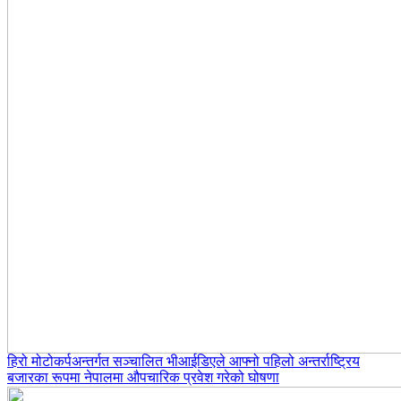
हिरो मोटोकर्पअन्तर्गत सञ्चालित भीआईडिएले आफ्नो पहिलो अन्तर्राष्ट्रिय
बजारका रूपमा नेपालमा औपचारिक प्रवेश गरेको घोषणा