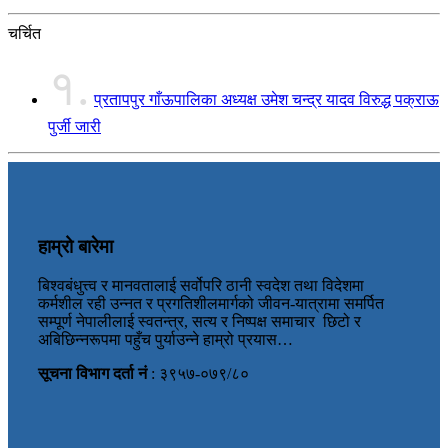
चर्चित
१.
प्रतापपुर गाँऊपालिका अध्यक्ष उमेश चन्द्र यादव विरुद्ध पक्राऊ
पुर्जी जारी
हाम्रो बारेमा
बिश्वबंधुत्त्व र मानवतालाई सर्वोपरि ठानी स्वदेश तथा विदेशमा
कर्मशील रही उन्नत र प्रगतिशीलमार्गको जीवन-यात्रामा समर्पित
सम्पूर्ण नेपालीलाई स्वतन्त्र, सत्य र निष्पक्ष समाचार छिटो र
अबिछिन्नरूपमा पहुँच पुर्याउन्ने हाम्रो प्रयास…
सूचना विभाग दर्ता नं
: ३९५७-०७९/८०