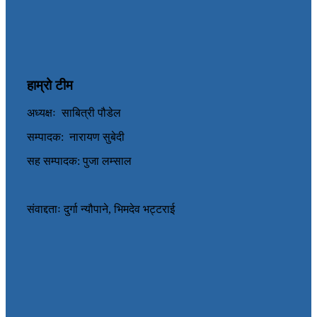
हाम्रो टीम
अध्यक्षः साबित्री पौडेल
सम्पादक: नारायण सुबेदी
सह सम्पादक: पुजा लम्साल
संवाद्दताः दुर्गा न्यौपाने, भिमदेव भट्टराई