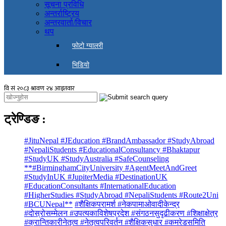
सूचना प्रविधि
अन्तर्राष्ट्रिय
अन्तरवार्ता/विचार
थप
फोटो ग्यालरी
भिडियो
ट्रेण्डिङ
:
#JituNepal #JEducation #BrandAmbassador #StudyAbroad
#NepaliStudents #EducationalConsultancy #Bhaktapur
#StudyUK #StudyAustralia #SafeCounseling
**#BirminghamCityUniversity #AgentMeetAndGreet
#StudyInUK #JupiterMedia #DestinationUK
#EducationConsultants #InternationalEducation
#HigherStudies #StudyAbroad #NepaliStudents #Route2Uni
#BCUNepal**
#शैक्षिकपरामर्श #नेकपामाओवादीकेन्द्र
#दोस्रोसम्मेलन #उपत्यकाविशेषप्रदेश #संगठनसुदृढीकरण #शिक्षाक्षेत्र
#क्रान्तिकारीनेतृत्व #नेतृत्वपरिवर्तन #शैक्षिकसुधार #कमरेडसमिति