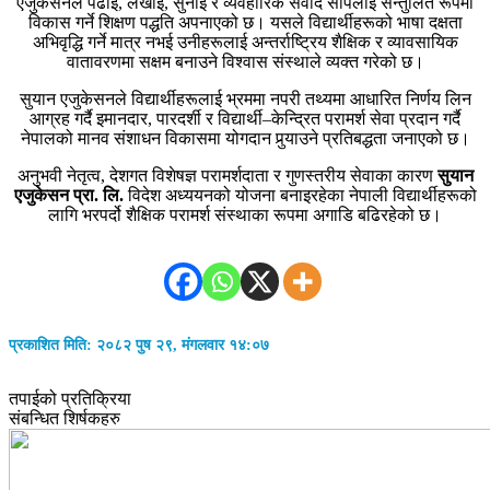
एजुकेसनले पढाइ, लेखाइ, सुनाइ र व्यवहारिक संवाद सीपलाई सन्तुलित रूपमा
विकास गर्ने शिक्षण पद्धति अपनाएको छ। यसले विद्यार्थीहरूको भाषा दक्षता
अभिवृद्धि गर्ने मात्र नभई उनीहरूलाई अन्तर्राष्ट्रिय शैक्षिक र व्यावसायिक
वातावरणमा सक्षम बनाउने विश्वास संस्थाले व्यक्त गरेको छ।
सुयान एजुकेसनले विद्यार्थीहरूलाई भ्रममा नपरी तथ्यमा आधारित निर्णय लिन
आग्रह गर्दै इमानदार, पारदर्शी र विद्यार्थी–केन्द्रित परामर्श सेवा प्रदान गर्दै
नेपालको मानव संशाधन विकासमा योगदान पुर्‍याउने प्रतिबद्धता जनाएको छ।
अनुभवी नेतृत्व, देशगत विशेषज्ञ परामर्शदाता र गुणस्तरीय सेवाका कारण
सुयान
एजुकेसन प्रा. लि.
विदेश अध्ययनको योजना बनाइरहेका नेपाली विद्यार्थीहरूको
लागि भरपर्दो शैक्षिक परामर्श संस्थाका रूपमा अगाडि बढिरहेको छ।
प्रकाशित मिति: २०८२ पुष २९, मंगलवार १४:०७
तपाईको प्रतिक्रिया
संबन्धित शिर्षकहरु