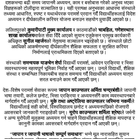
दशकभन्दा बढी समय जापानमै अध्ययन, काम र बसोबास गरेको अनुभव भएका
विज्ञहरूको टोलीद्वारा सञ्चालित छ। यही प्रत्यक्ष अनुभवका आधारमा संस्थाले
तथ्यमा आधारित, स्पष्ट र यथार्थपरक परामर्श प्रदान गर्दै विद्यार्थीहरूलाई विदेश
अध्ययन र दीर्घकालीन करियर योजना बनाउन सहयोग पुर्‍याउँदै आएको छ।
ललितपुरको
कुमारीपाटी मुख्य कार्यालय
र काठमाडौंको
चाबहिल, गणेशस्थान
शाखा कार्यालय
मार्फत सेवा दिँदै आएको सुयान एजुकेसन प्रमुख कार्यकारी
अधिकृत
सुनील महर्जन
को नेतृत्वमा सञ्चालन भइरहेको छ। संस्थाले छोटो
अवधिको आकर्षणभन्दा दीर्घकालीन शैक्षिक सफलता र सुरक्षित करियर
निर्माणलाई प्राथमिकता दिएको बताएको छ।
संस्थाकी
समन्वयक याङचेन शेर्पा
विद्यार्थी परामर्श, आवेदन प्रक्रिया र भिसा
व्यवस्थापनमा महत्वपूर्ण भूमिका निर्वाह गर्दै आएका छन्। उनले विद्यार्थी, शैक्षिक
संस्था र सम्बन्धित निकायबीच सहज समन्वय गर्दै विद्यार्थीको अध्ययन यात्रा
सरल बनाउने काम गर्दै आएकी छन्।
देश–विशेष परामर्श सेवाका रूपमा
जापान काउन्सलर अर्मिता चन्द्रबंशी
ले जापानी
भाषा तयारी, कलेज छनोट, भिसा प्रक्रिया र अध्ययनसँगै काम व्यवस्थापनबारे
मार्गदर्शन गर्दै आएकी छन्।
युके तथा अष्ट्रेलिया काउन्सलर
जस्मि
ना नकर्मी
ले
विद्यार्थीलाई सही कोर्स, विश्वविद्यालय छनोट र अध्ययनपछिको रोजगारी
अवसरबारे जानकारी गराइरहेकी छन्।
युरोप काउन्सलर शर्मिला श्रेष्ठ
ले जर्मनी
र अन्य युरोपेली मुलुकमा अध्ययन गर्न चाहने विद्यार्थीहरूलाई शैक्षिक मापदण्ड र
कानुनी कामका अवसरबारे मार्गदर्शन प्रदान गर्दै आएकी छन्।
“
जापान र जापानी भाषाको सम्पूर्ण समाधान
” भन्ने मूल नारासहित सुयान