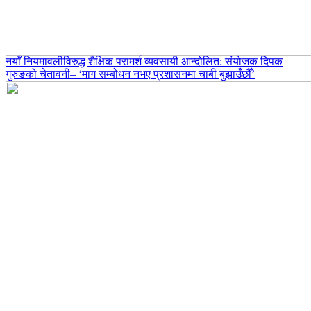
नयाँ नियमावलीविरुद्ध शैक्षिक परामर्श व्यवसायी आन्दोलित: संयोजक दिपक
गुरुङको चेतावनी– ‘माग सम्बोधन नभए प्रशासनमा चाबी बुझाउँछौँ’