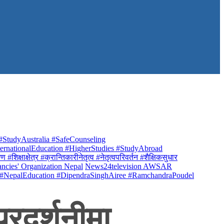
StudyAustralia #SafeCounseling
rnationalEducation #HigherStudies #StudyAbroad
क्षाक्षेत्र #क्रान्तिकारीनेतृत्व #नेतृत्वपरिवर्तन #शैक्षिकसुधार
ancies' Organization Nepal
News24television AWSAR
 #NepalEducation #DipendraSinghAiree #RamchandraPoudel
्रदर्शनीमा