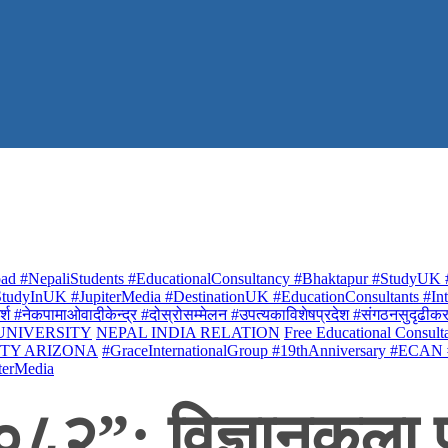
ad #NepaliStudents #EducationalConsultancy #Bhaktapur #StudyUK #
udyInUK #JupiterMedia #DestinationUK #EducationConsultants #Inte
र्श #नेकपामाओवादीकेन्द्र #दोस्रोसम्मेलन #उपत्यकाविशेषप्रदेश #संगठनसुदृढीकरण #शि
 UNIVERSITY
NEPAL INDIA RELATION
Free Educational Consult
ITY ARIZONA
#GraceInternationalGroup #19thAnniversary #ECAN
terMedia
०८२”: विज्ञानकला प