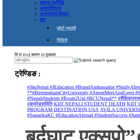
सूचना प्रविधि
अन्तर्राष्ट्रिय
अन्तरवार्ता/विचार
थप
फोटो ग्यालरी
भिडियो
ट्रेण्डिङ
:
#JituNepal #JEducation #BrandAmbassador #StudyAbro
**#BirminghamCityUniversity #AgentMeetAndGreet #St
#NepaliStudents #Route2Uni #BCUNepal**
#शैक्षिकपराम
#कमरेडसमिति
KIIT NEPALI STUDENT DEATH
KIIT
PROGRAM
DESTINATION USA
AVILA UNIVERS
#SugarikaKC #EducationAbroad #StudentSuccess #Jupi
बर्दघाट एक्सपो”