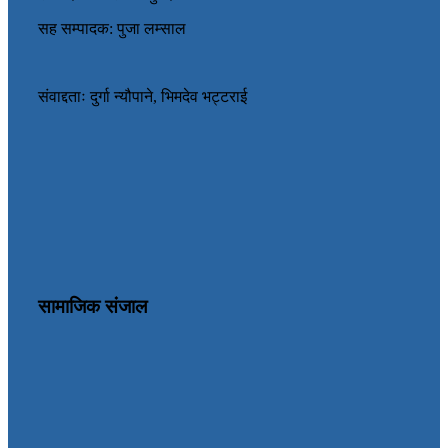
सह सम्पादक: पुजा लम्साल
संवाद्दताः दुर्गा न्यौपाने, भिमदेव भट्टराई
सामाजिक संजाल