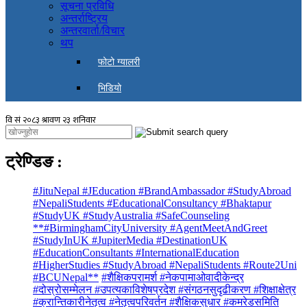
सूचना प्रविधि
अन्तर्राष्ट्रिय
अन्तरवार्ता/विचार
थप
फोटो ग्यालरी
भिडियो
ट्रेण्डिङ
:
#JituNepal #JEducation #BrandAmbassador #StudyAbroad
#NepaliStudents #EducationalConsultancy #Bhaktapur
#StudyUK #StudyAustralia #SafeCounseling
**#BirminghamCityUniversity #AgentMeetAndGreet
#StudyInUK #JupiterMedia #DestinationUK
#EducationConsultants #InternationalEducation
#HigherStudies #StudyAbroad #NepaliStudents #Route2Uni
#BCUNepal**
#शैक्षिकपरामर्श #नेकपामाओवादीकेन्द्र
#दोस्रोसम्मेलन #उपत्यकाविशेषप्रदेश #संगठनसुदृढीकरण #शिक्षाक्षेत्र
#क्रान्तिकारीनेतृत्व #नेतृत्वपरिवर्तन #शैक्षिकसुधार #कमरेडसमिति