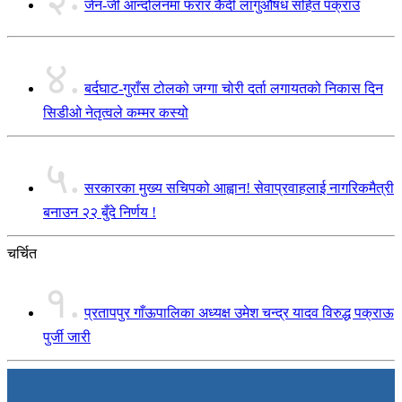
जेन-जी आन्दोलनमा फरार कैदी लागुऔषध सहित पक्राउ
४.
बर्दघाट-गुराँस टोलको जग्गा चोरी दर्ता लगायतको निकास दिन
सिडीओ नेतृत्वले कम्मर कस्यो
५.
सरकारका मुख्य सचिपको आह्वान! सेवाप्रवाहलाई नागरिकमैत्री
बनाउन २२ बुँदे निर्णय !
चर्चित
१.
प्रतापपुर गाँऊपालिका अध्यक्ष उमेश चन्द्र यादव विरुद्ध पक्राऊ
पुर्जी जारी