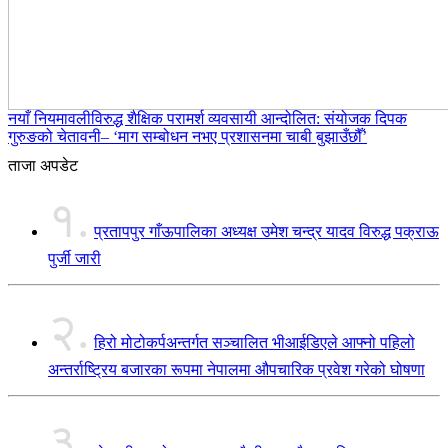
नयाँ नियमावलीविरुद्ध शैक्षिक परामर्श व्यवसायी आन्दोलित: संयोजक दिपक
गुरुङको चेतावनी– ‘माग सम्बोधन नभए प्रशासनमा चाबी बुझाउँछौँ’
ताजा अपडेट
१.
प्रतापपुर गाँऊपालिका अध्यक्ष उमेश चन्द्र यादव विरुद्ध पक्राऊ
पुर्जी जारी
२.
हिरो मोटोकर्पअन्तर्गत सञ्चालित भीआईडिएले आफ्नो पहिलो
अन्तर्राष्ट्रिय बजारका रूपमा नेपालमा औपचारिक प्रवेश गरेको घोषणा
३.