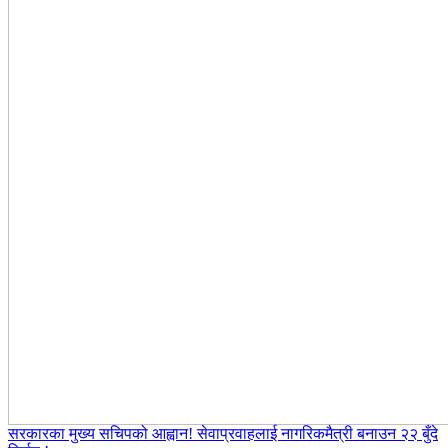
सरकारका मुख्य सचिपको आह्वान! सेवाप्रवाहलाई नागरिकमैत्री बनाउन २२ बुँदे