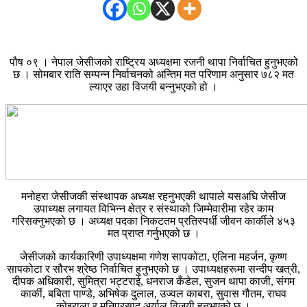
पौष ०९ । नेपाल जेसीजको राष्ट्रिय अध्यक्षमा रजनी थापा निर्वाचित हुनुभएको
छ । सोमबार राति सम्पन्न निर्वाचनको अन्तिम मत परिणाम अनुसार ७८२ मत
ल्याएर उहा विजयी बन्नुभएको हो ।
मनोहरा जेसीजकी संस्थापक अध्यक्ष रहनुभएकी थापाले यसअघि जेसीज
उपाध्यक्ष लगायत विभिन्न क्षेत्र र संस्थाको जिम्मेवारीमा रहेर काम
गरिसक्नुभएको छ । अध्यक्ष पदका निकटतम प्रतिस्पर्धी जीवन कार्कीले ४५३
मत प्राप्त गर्नुभएको छ ।
जेसीजको कार्यकारिणी उपाध्यक्षमा गणेश सापकोटा, एलिना महर्जन, कृष्ण
सापकोटा र सौरभ श्रेष्ठ निर्वाचित हुनुभएको छ । उपाध्यक्षहरूमा सन्दीप खत्री,
दीपक अधिकारी, सुमित्रा भट्टराई, धनराज कँडेल, सुजन थापा काजी, संगम
कार्की, बबिता पाण्डे, अभिषेक दुलाल, उज्वल काबरा, सुवास गौतम, राघव
कोइराला र मनिप्रसाद अर्याल विजयी हुनुभएको छ ।