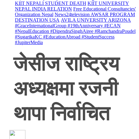
KIIT NEPALI STUDENT DEATH
KIIT UNIVERSITY
NEPAL INDIA RELATION
Free Educational Consultancies'
Organization Nepal
News24television AWSAR PROGRAM
DESTINATION USA
AVILA UNIVERSITY ARIZONA
#GraceInternationalGroup #19thAnniversary #ECAN
#NepalEducation #DipendraSinghAiree #RamchandraPoudel
#SugarikaKC #EducationAbroad #StudentSuccess
#JupiterMedia
जेसीज राष्ट्रिय
अध्यक्षमा रजनी
थापा निर्वाचित