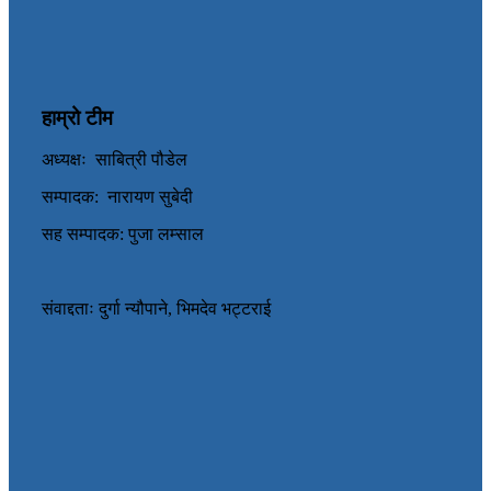
हाम्रो टीम
अध्यक्षः साबित्री पौडेल
सम्पादक: नारायण सुबेदी
सह सम्पादक: पुजा लम्साल
संवाद्दताः दुर्गा न्यौपाने, भिमदेव भट्टराई