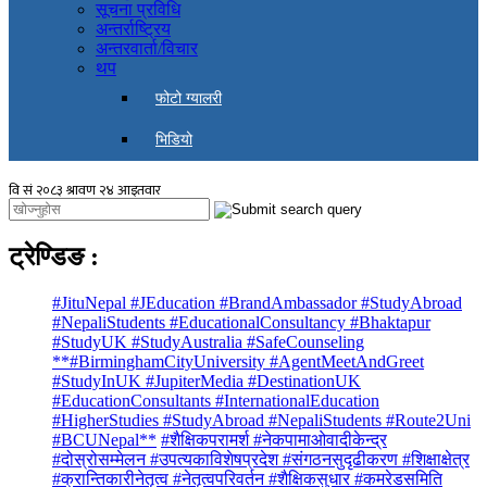
सूचना प्रविधि
अन्तर्राष्ट्रिय
अन्तरवार्ता/विचार
थप
फोटो ग्यालरी
भिडियो
ट्रेण्डिङ
:
#JituNepal #JEducation #BrandAmbassador #StudyAbroad
#NepaliStudents #EducationalConsultancy #Bhaktapur
#StudyUK #StudyAustralia #SafeCounseling
**#BirminghamCityUniversity #AgentMeetAndGreet
#StudyInUK #JupiterMedia #DestinationUK
#EducationConsultants #InternationalEducation
#HigherStudies #StudyAbroad #NepaliStudents #Route2Uni
#BCUNepal**
#शैक्षिकपरामर्श #नेकपामाओवादीकेन्द्र
#दोस्रोसम्मेलन #उपत्यकाविशेषप्रदेश #संगठनसुदृढीकरण #शिक्षाक्षेत्र
#क्रान्तिकारीनेतृत्व #नेतृत्वपरिवर्तन #शैक्षिकसुधार #कमरेडसमिति