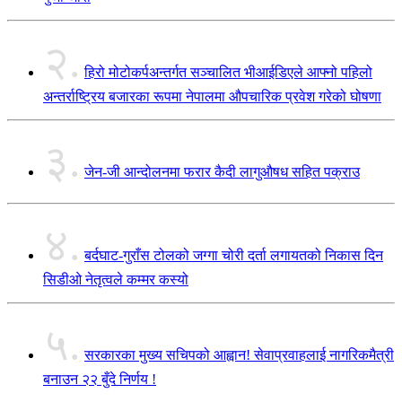
२.
हिरो मोटोकर्पअन्तर्गत सञ्चालित भीआईडिएले आफ्नो पहिलो
अन्तर्राष्ट्रिय बजारका रूपमा नेपालमा औपचारिक प्रवेश गरेको घोषणा
३.
जेन-जी आन्दोलनमा फरार कैदी लागुऔषध सहित पक्राउ
४.
बर्दघाट-गुराँस टोलको जग्गा चोरी दर्ता लगायतको निकास दिन
सिडीओ नेतृत्वले कम्मर कस्यो
५.
सरकारका मुख्य सचिपको आह्वान! सेवाप्रवाहलाई नागरिकमैत्री
बनाउन २२ बुँदे निर्णय !