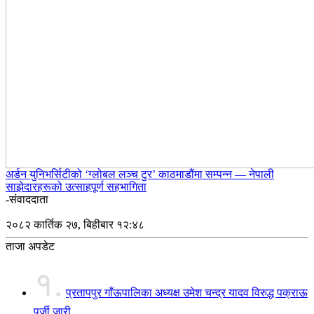
अर्डन युनिभर्सिटीको ‘ग्लोबल लञ्च टुर’ काठमाडौंमा सम्पन्न — नेपाली
साझेदारहरूको उत्साहपूर्ण सहभागिता
-संवाददाता
२०८२ कार्तिक २७, बिहीबार १२:४८
ताजा अपडेट
१.
प्रतापपुर गाँऊपालिका अध्यक्ष उमेश चन्द्र यादव विरुद्ध पक्राऊ
पुर्जी जारी