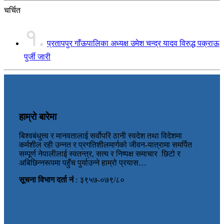
चर्चित
१.
प्रतापपुर गाँऊपालिका अध्यक्ष उमेश चन्द्र यादव विरुद्ध पक्राऊ
पुर्जी जारी
हाम्रो बारेमा
बिश्वबंधुत्त्व र मानवतालाई सर्वोपरि ठानी स्वदेश तथा विदेशमा
कर्मशील रही उन्नत र प्रगतिशीलमार्गको जीवन-यात्रामा समर्पित
सम्पूर्ण नेपालीलाई स्वतन्त्र, सत्य र निष्पक्ष समाचार छिटो र
अबिछिन्नरूपमा पहुँच पुर्याउन्ने हाम्रो प्रयास…
सूचना विभाग दर्ता नं
: ३९५७-०७९/८०