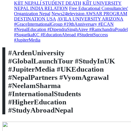
KIIT NEPALI STUDENT DEATH
KIIT UNIVERSITY
NEPAL INDIA RELATION
Free Educational Consultancies'
Organization Nepal
News24television AWSAR PROGRAM
DESTINATION USA
AVILA UNIVERSITY ARIZONA
#GraceInternationalGroup #19thAnniversary #ECAN
#NepalEducation #DipendraSinghAiree #RamchandraPoudel
#SugarikaKC #EducationAbroad #StudentSuccess
#JupiterMedia
#ArdenUniversity
#GlobalLaunchTour #StudyInUK
#JupiterMedia #UKEducation
#NepalPartners #VyomAgrawal
#NeelamSharma
#InternationalStudents
#HigherEducation
#StudyAbroadNepal