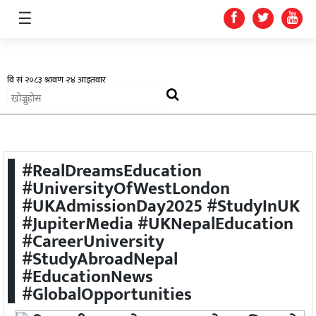
☰
अर्थतन्त्र
#RealDreamsEducation
स्वास्थ्य
#UniversityOfWestLondon
#UKAdmissionDay2025 #StudyInUK
शिक्षा
#JupiterMedia #UKNepalEducation
#CareerUniversity
प्रदेश
#StudyAbroadNepal
खेलकुद
#EducationNews
#GlobalOpportunities
सूचना