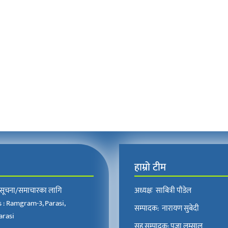
हाम्रो टीम
, सूचना/समाचारका लागि
अध्यक्षः साबित्री पौडेल
 : Ramgram-3, Parasi,
सम्पादक: नारायण सुबेदी
rasi
सह सम्पादक: पुजा लम्साल