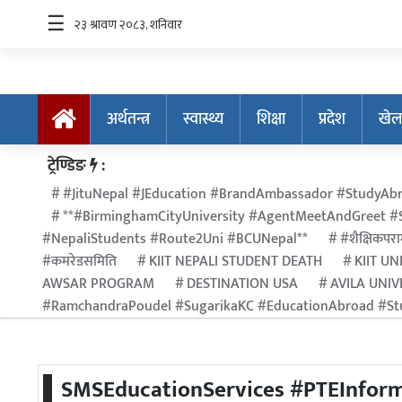
☰
अर्थतन्त्र
स्वास्थ्य
शिक्षा
प्रदेश
खेल
अर्थतन्त्र
ट्रेण्डिङ
:
स्वास्थ्य
#JituNepal #JEducation #BrandAmbassador #StudyAbr
**#BirminghamCityUniversity #AgentMeetAndGreet #S
शिक्षा
#NepaliStudents #Route2Uni #BCUNepal**
#शैक्षिकपराम
प्रदेश
#कमरेडसमिति
KIIT NEPALI STUDENT DEATH
KIIT UN
AWSAR PROGRAM
DESTINATION USA
AVILA UNIV
खेलकुद
#RamchandraPoudel #SugarikaKC #EducationAbroad #Stu
सूचना
प्रविधि
SMSEducationServices #PTEInfor
अन्तर्राष्ट्रिय