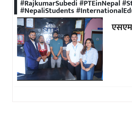
#RajkumarSubedi #PTEinNepal #S
अन्तरवार्ता/
#NepaliStudents #InternationalEd
विचार
एसएमए
थप