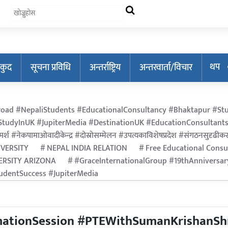
थप
कुद
सूचना प्रविधि
अन्तर्राष्ट्रिय
अन्तरवार्ता/विचार
oad #NepaliStudents #EducationalConsultancy #Bhaktapur #Stu
tudyInUK #JupiterMedia #DestinationUK #EducationConsultants
र्श #नेकपामाओवादीकेन्द्र #दोस्रोसम्मेलन #उपत्यकाविशेषप्रदेश #संगठनसुदृढीकरण #श
IVERSITY
NEPAL INDIA RELATION
Free Educational Consu
ERSITY ARIZONA
#GraceInternationalGroup #19thAnniversa
dentSuccess #JupiterMedia
mationSession #PTEWithSumanKrishanSh