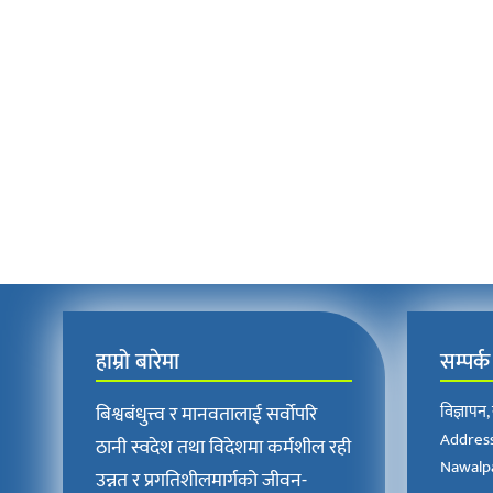
हाम्रो बारेमा
सम्पर्क
बिश्वबंधुत्त्व र मानवतालाई सर्वोपरि
विज्ञापन
Address
ठानी स्वदेश तथा विदेशमा कर्मशील रही
Nawalpa
उन्नत र प्रगतिशीलमार्गको जीवन-