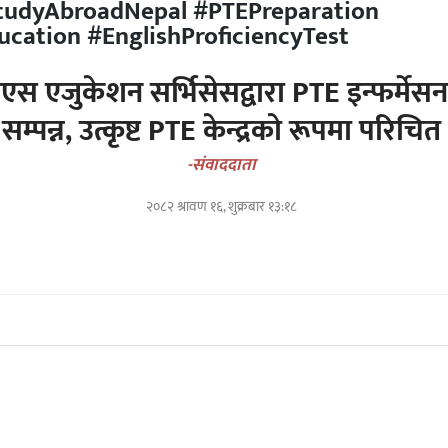
tudyAbroadNepal #PTEPreparation
ucation #EnglishProficiencyTest
स एजुकेशन सर्भिसेसद्वारा PTE इन्फर्मेस
सम्पन्न, उत्कृष्ट PTE केन्द्रको रूपमा परिचित
-संवाददाता
२०८२ श्रावण १६, शुक्रबार १३:१८