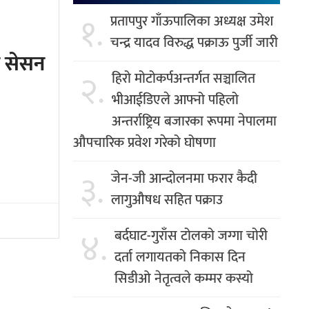
१.
प्रतापपुर गाँऊपालिका अध्यक्ष उमेश
चन्द्र यादव विरुद्ध पक्राऊ पुर्जी जारी
न सेसन
२.
हिरो मोटोकर्पअन्तर्गत सञ्चालित
भीआईडिएले आफ्नो पहिलो
अन्तर्राष्ट्रिय बजारका रूपमा नेपालमा
औपचारिक प्रवेश गरेको घोषणा
३.
जेन-जी आन्दोलनमा फरार कैदी
लागुऔषध सहित पक्राउ
४.
बर्दघाट-गुराँस टोलको जग्गा चोरी
दर्ता लगायतको निकास दिन
सिडीओ नेतृत्वले कम्मर कस्यो