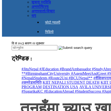
सूचना प्रविधि
अन्तर्राष्ट्रिय
अन्तरवार्ता/विचार
थप
फोटो ग्यालरी
भिडियो
ट्रेण्डिङ
:
#JituNepal #JEducation #BrandAmbassador #StudyAbro
**#BirminghamCityUniversity #AgentMeetAndGreet #St
#NepaliStudents #Route2Uni #BCUNepal**
#शैक्षिकपराम
#कमरेडसमिति
KIIT NEPALI STUDENT DEATH
KIIT
PROGRAM
DESTINATION USA
AVILA UNIVERS
#SugarikaKC #EducationAbroad #StudentSuccess #Jupi
तनहुँमा च्याउ 