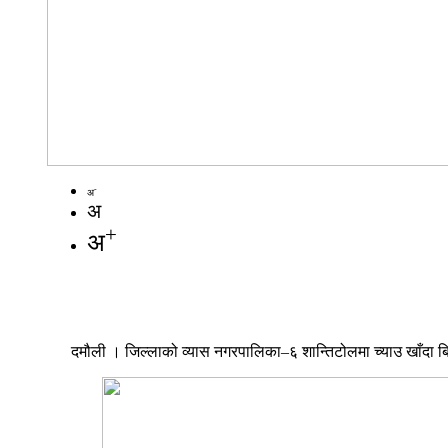
-
अ
अ
+
अ
दमौली । जिल्लाको व्यास नगरपालिका–६ शान्तिटोलमा च्याउ खाँदा बि