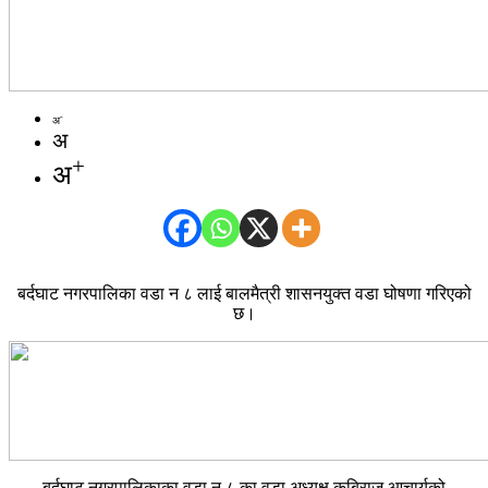
-
अ
अ
+
अ
बर्दघाट नगरपालिका वडा न ८ लाई बालमैत्री शासनयुक्त वडा घोषणा गरिएको
छ।
बर्दघाट नगरपालिकाका वडा न ८ का वडा अध्यक्ष कबिराज आचार्यको