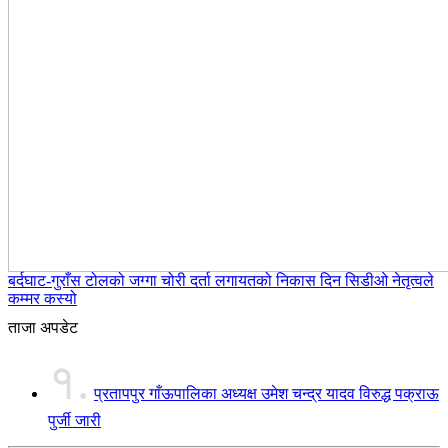
बर्दघाट-गुराँस टोलको जग्गा चोरी दर्ता लगायतको निकास दिन सिडीओ नेतृत्वले
कम्मर कस्यो
ताजा अपडेट
१.
प्रतापपुर गाँऊपालिका अध्यक्ष उमेश चन्द्र यादव विरुद्ध पक्राऊ
पुर्जी जारी