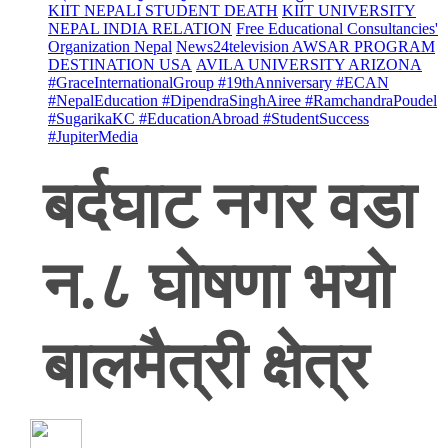
KIIT NEPALI STUDENT DEATH
KIIT UNIVERSITY
NEPAL INDIA RELATION
Free Educational Consultancies'
Organization Nepal
News24television AWSAR PROGRAM
DESTINATION USA
AVILA UNIVERSITY ARIZONA
#GraceInternationalGroup #19thAnniversary #ECAN
#NepalEducation #DipendraSinghAiree #RamchandraPoudel
#SugarikaKC #EducationAbroad #StudentSuccess
#JupiterMedia
बर्दघाट नगर वडा
न.८ घोषणा भयो
बालमैत्री क्षेत्र