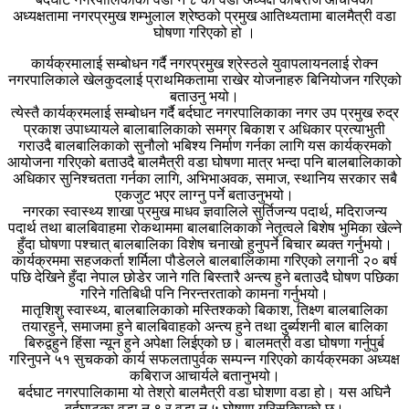
अध्यक्षतामा नगरप्रमुख शम्भुलाल श्रेष्ठको प्रमुख आतिथ्यतामा बालमैत्री वडा
घोषणा गरिएको हो ।
कार्यक्रमालाई सम्बोधन गर्दै नगरप्रमुख श्रेस्ठले युवापलायनलाई रोक्न
नगरपालिकाले खेलकुदलाई प्राथमिकतामा राखेर योजनाहरु बिनियोजन गरिएको
बताउनु भयो।
त्येस्तै कार्यक्रमलाई सम्बोधन गर्दै बर्दघाट नगरपालिकाका नगर उप प्रमुख रुद्र
प्रकाश उपाध्यायले बालाबालिकाको समग्र बिकाश र अधिकार प्रत्याभुती
गराउदै बालबालिकाको सुनौलो भबिश्य निर्माण गर्नका लागि यस कार्यक्रमको
आयोजना गरिएको बताउदै बालमैत्री वडा घोषणा मात्र भन्दा पनि बालबालिकाको
अधिकार सुनिश्चतता गर्नका लागि, अभिभाअवक, समाज, स्थानिय सरकार सबै
एकजुट भएर लाग्नु पर्ने बताउनुभयो।
नगरका स्वास्थ्य शाखा प्रमुख माधव ज्ञवालिले सुर्तिजन्य पदार्थ, मदिराजन्य
पदार्थ तथा बालबिवाहमा रोकथाममा बालबालिकाको नेतृत्वले बिशेष भुमिका खेल्ने
हुँदा घोषणा पश्चात् बालबालिका विशेष चनाखो हुनुपर्ने बिचार ब्यक्त गर्नुभयो।
कार्यक्रममा सहजकर्ता शर्मिला पौडेलले बालबालिकामा गरिएको लगानी २० बर्ष
पछि देखिने हुँदा नेपाल छोडेर जाने गति बिस्तारै अन्त्य हुने बताउदै घोषण पछिका
गरिने गतिबिधी पनि निरन्तरताको कामना गर्नुभयो।
मातृशिशु स्वास्थ्य, बालबालिकाको मस्तिश्कको बिकाश, तिक्ष्ण बालबालिका
तयारहुने, समाजमा हुने बालबिवाहको अन्त्य हुने तथा दुर्ब्यशनी बाल बालिका
बिरुद्वहुने हिंसा न्यून हुने अपेक्षा लिईएको छ। बालमत्री वडा घोषणा गर्नुपुर्ब
गरिनुपने ५१ सुचकको कार्य सफलतापुर्वक सम्पन्न गरिएको कार्यक्रमका अध्यक्ष
कबिराज आचार्यले बतानुभयो।
बर्दघाट नगरपालिकामा यो तेश्रो बालमैत्री वडा घोशणा वडा हो। यस अघिनै
बर्दघाटका वडा न ९ र वडा न ५ घोषणा गरिसकिएको छ।