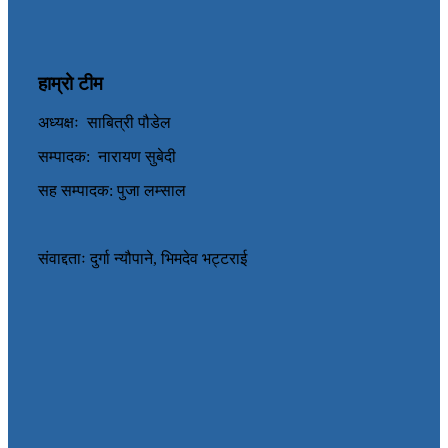
हाम्रो टीम
अध्यक्षः साबित्री पौडेल
सम्पादक: नारायण सुबेदी
सह सम्पादक: पुजा लम्साल
संवाद्दताः दुर्गा न्यौपाने, भिमदेव भट्टराई