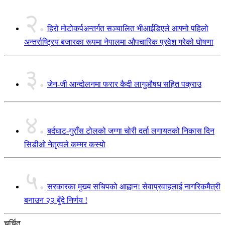
२.
हिरो मोटोकर्पअन्तर्गत सञ्चालित भीआईडिएले आफ्नो पहिलो
अन्तर्राष्ट्रिय बजारका रूपमा नेपालमा औपचारिक प्रवेश गरेको घोषणा
३.
जेन-जी आन्दोलनमा फरार कैदी लागुऔषध सहित पक्राउ
४.
बर्दघाट-गुराँस टोलको जग्गा चोरी दर्ता लगायतको निकास दिन
सिडीओ नेतृत्वले कम्मर कस्यो
५.
सरकारका मुख्य सचिपको आह्वान! सेवाप्रवाहलाई नागरिकमैत्री
बनाउन २२ बुँदे निर्णय !
चर्चित