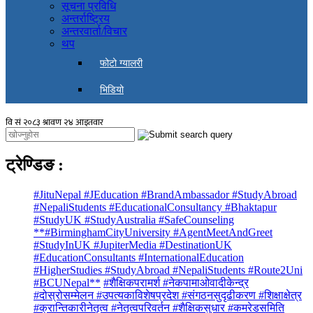
सूचना प्रविधि
अन्तर्राष्ट्रिय
अन्तरवार्ता/विचार
थप
फोटो ग्यालरी
भिडियो
ट्रेण्डिङ
:
#JituNepal #JEducation #BrandAmbassador #StudyAbroad
#NepaliStudents #EducationalConsultancy #Bhaktapur
#StudyUK #StudyAustralia #SafeCounseling
**#BirminghamCityUniversity #AgentMeetAndGreet
#StudyInUK #JupiterMedia #DestinationUK
#EducationConsultants #InternationalEducation
#HigherStudies #StudyAbroad #NepaliStudents #Route2Uni
#BCUNepal**
#शैक्षिकपरामर्श #नेकपामाओवादीकेन्द्र
#दोस्रोसम्मेलन #उपत्यकाविशेषप्रदेश #संगठनसुदृढीकरण #शिक्षाक्षेत्र
#क्रान्तिकारीनेतृत्व #नेतृत्वपरिवर्तन #शैक्षिकसुधार #कमरेडसमिति