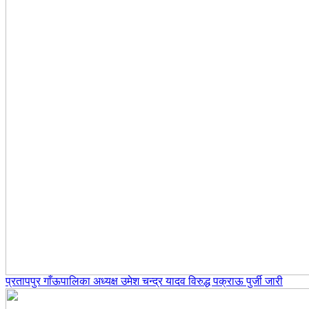
प्रतापपुर गाँऊपालिका अध्यक्ष उमेश चन्द्र यादव विरुद्ध पक्राऊ पुर्जी जारी