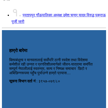
१.
प्रतापपुर गाँऊपालिका अध्यक्ष उमेश चन्द्र यादव विरुद्ध पक्राऊ
पुर्जी जारी
हाम्रो बारेमा
बिश्वबंधुत्त्व र मानवतालाई सर्वोपरि ठानी स्वदेश तथा विदेशमा
कर्मशील रही उन्नत र प्रगतिशीलमार्गको जीवन-यात्रामा समर्पित
सम्पूर्ण नेपालीलाई स्वतन्त्र, सत्य र निष्पक्ष समाचार छिटो र
अबिछिन्नरूपमा पहुँच पुर्याउन्ने हाम्रो प्रयास…
सूचना विभाग दर्ता नं
: ३९५७-०७९/८०