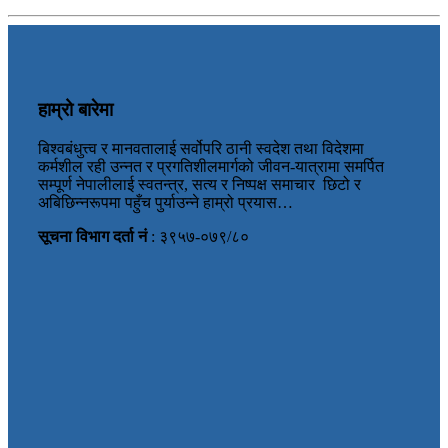
हाम्रो बारेमा
बिश्वबंधुत्त्व र मानवतालाई सर्वोपरि ठानी स्वदेश तथा विदेशमा
कर्मशील रही उन्नत र प्रगतिशीलमार्गको जीवन-यात्रामा समर्पित
सम्पूर्ण नेपालीलाई स्वतन्त्र, सत्य र निष्पक्ष समाचार छिटो र
अबिछिन्नरूपमा पहुँच पुर्याउन्ने हाम्रो प्रयास…
सूचना विभाग दर्ता नं
: ३९५७-०७९/८०