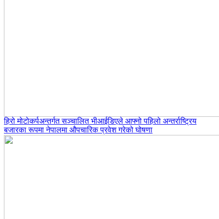
हिरो मोटोकर्पअन्तर्गत सञ्चालित भीआईडिएले आफ्नो पहिलो अन्तर्राष्ट्रिय
बजारका रूपमा नेपालमा औपचारिक प्रवेश गरेको घोषणा