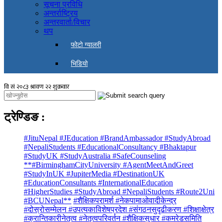
सूचना प्रविधि
अन्तर्राष्ट्रिय
अन्तरवार्ता/विचार
थप
फोटो ग्यालरी
भिडियो
ट्रेण्डिङ
:
#JituNepal #JEducation #BrandAmbassador #StudyAbroad
#NepaliStudents #EducationalConsultancy #Bhaktapur
#StudyUK #StudyAustralia #SafeCounseling
**#BirminghamCityUniversity #AgentMeetAndGreet
#StudyInUK #JupiterMedia #DestinationUK
#EducationConsultants #InternationalEducation
#HigherStudies #StudyAbroad #NepaliStudents #Route2Uni
#BCUNepal**
#शैक्षिकपरामर्श #नेकपामाओवादीकेन्द्र
#दोस्रोसम्मेलन #उपत्यकाविशेषप्रदेश #संगठनसुदृढीकरण #शिक्षाक्षेत्र
#क्रान्तिकारीनेतृत्व #नेतृत्वपरिवर्तन #शैक्षिकसुधार #कमरेडसमिति