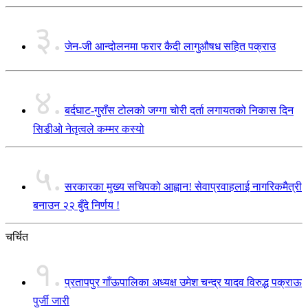
३.
जेन-जी आन्दोलनमा फरार कैदी लागुऔषध सहित पक्राउ
४.
बर्दघाट-गुराँस टोलको जग्गा चोरी दर्ता लगायतको निकास दिन
सिडीओ नेतृत्वले कम्मर कस्यो
५.
सरकारका मुख्य सचिपको आह्वान! सेवाप्रवाहलाई नागरिकमैत्री
बनाउन २२ बुँदे निर्णय !
चर्चित
१.
प्रतापपुर गाँऊपालिका अध्यक्ष उमेश चन्द्र यादव विरुद्ध पक्राऊ
पुर्जी जारी