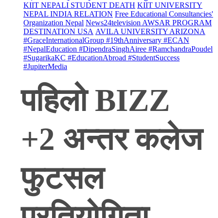
KIIT NEPALI STUDENT DEATH
KIIT UNIVERSITY
NEPAL INDIA RELATION
Free Educational Consultancies'
Organization Nepal
News24television AWSAR PROGRAM
DESTINATION USA
AVILA UNIVERSITY ARIZONA
#GraceInternationalGroup #19thAnniversary #ECAN
#NepalEducation #DipendraSinghAiree #RamchandraPoudel
#SugarikaKC #EducationAbroad #StudentSuccess
#JupiterMedia
पहिलो BIZZ
+2 अन्तर कलेज
फुटसल
प्रतियोगिता