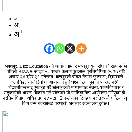
-
अ
अ
+
अ
भक्तपुर,
Bizz Education को आयोजनामा र मध्यपुर युवा संघ को सहकार्यमा
पहिलो BIZZ ७-साइड +2 अन्तर कलेज फुटसल प्रतियोगिता २०२५ यहि
असार २४ देखि २६ गतेसम्म भक्तपुरको रॉयल नेपाल फुटसल, दिव्येश्वरी
प्लानिङ, सानोठिमी मा आयोजना हुने भएको छ। युवा तथा खेलप्रेमी
विद्यार्थीहरूलाई एकजुट गर्दै खेलकुदको माध्यमबाट नेतृत्व, आत्मविश्वास र
सहकार्यको भावना विकास गर्ने उद्देश्यले यो प्रतियोगिता आयोजना गरिएको हो।
प्रतियोगितामा अधिकतम २४ वटा +2 कलेजका टिमहरू प्रतिस्पर्धा गर्नेछन्, जुन
लिग-कम-नकआउट प्रणाली अनुसार सञ्चालन हुनेछ।