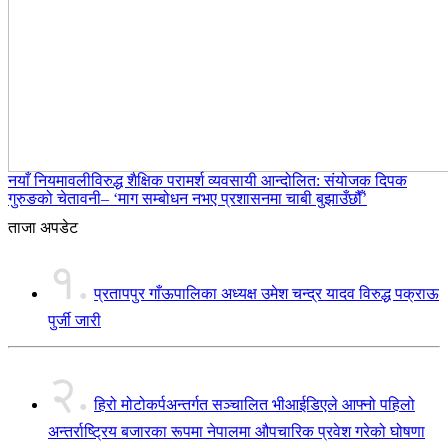
नयाँ नियमावलीविरुद्ध शैक्षिक परामर्श व्यवसायी आन्दोलित: संयोजक दिपक
गुरुङको चेतावनी– ‘माग सम्बोधन नभए प्रशासनमा चाबी बुझाउँछौँ’
ताजा अपडेट
१.
प्रतापपुर गाँऊपालिका अध्यक्ष उमेश चन्द्र यादव विरुद्ध पक्राऊ
पुर्जी जारी
२.
हिरो मोटोकर्पअन्तर्गत सञ्चालित भीआईडिएले आफ्नो पहिलो
अन्तर्राष्ट्रिय बजारका रूपमा नेपालमा औपचारिक प्रवेश गरेको घोषणा