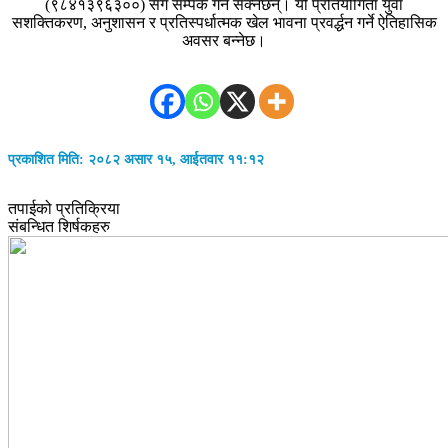
(९८४१३९६३००) सँग सम्पर्क गर्न सक्नेछन्। यो प्रतियोगिता युवा
सशक्तिकरण, अनुशासन र प्रतिस्पर्धात्मक खेल भावना प्रवर्द्धन गर्ने ऐतिहासिक
अवसर बन्नेछ।
प्रकाशित मिति: २०८२ असार १५, आईतवार ११:१२
तपाईको प्रतिक्रिया
संबन्धित शिर्षकहरु