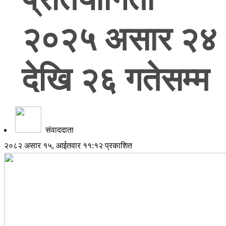
२०२५ असार २४
देखि २६ गतेसम्म
संवाददाता
२०८२ असार १५, आईतवार ११:१२ प्रकाशित