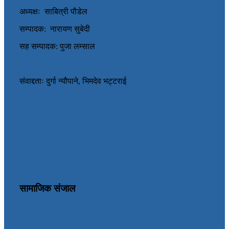
अध्यक्षः साबित्री पौडेल
सम्पादक: नारायण सुबेदी
सह सम्पादक: पुजा लम्साल
संवाद्दताः दुर्गा न्यौपाने, भिमदेव भट्टराई
सामाजिक संजाल