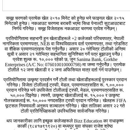
समूह चरणको प्रत्येक खेल २×१० मिनेट को हुनेछ भने फाइनल खेल २×१५
मिनेटको हुनेछ। नकआउट चरणमा बराबरी भएमा सिधा पेनाल्टी सुटआउटबाट
निर्णय गरिनेछ। समूह विजेताहरू नकआउट चरणमा प्रवेश गर्नेछन्।
प्रतियोगितामा सहभागी हुन खेलाडीहरूले +2 कलेजको परिचयपत्र, नेपाली
नागरिकता प्रमाणपत्र, NEB वा विश्वविद्यालय दर्ता प्रमाणपत्र, तथा ग्रेडसिट
वा शैक्षिक प्रमाणपत्रहरू पेश गर्नुपर्नेछ। असार २० गतेभित्र टोलीको अन्तिम
सूची र असार २१ गतेभित्र सहभागिता सुनिश्चित गर्ने पत्र बुझाउनु पर्नेछ।
प्रवेश शुल्क रू. १०,००० रहेको छ, जुन Sanima Bank, Gorkhe
Enterprises (A/C No: 076010010000798) मा जम्मा गर्नुपर्नेछ। प्रत्येक
टोलीले १२ जना खेलाडी र २ जना अफिसियल मात्र दर्ता गर्न पाउनेछन्।
प्रतियोगितामा उत्कृष्ट प्रदर्शन गर्ने टोली तथा खेलाडीहरूलाई पुरस्कार प्रदान
गरिनेछ। विजेता टोलीलाई ट्रफी, मेडल, प्रमाणपत्रसहित रू. १,००,०००
प्रदान गरिनेछ भने उपविजेता टोलीलाई ट्रफी, मेडल, प्रमाणपत्रसहित रू.
५०,००० दिइनेछ। त्यस्तै, उत्कृष्ट खेलाडीलाई रू. १५,००० र उत्कृष्ट
गोलरक्षकलाई रू. १०,००० नगदसहित ट्रफी प्रदान गरिनेछ। खेलहरू FIFA
फूटसल नियमावली अनुरूप सञ्चालन गरिनेछ। खेल तालिका असार २२ गते
टोली प्रतिनिधिहरूको उपस्थितिमा सार्वजनिक गरिनेछ।
थप जानकारीका लागि इच्छुक कलेजहरूले Bizz Education का राधाकृष्ण
कार्की (९८४१७९१९२०) वा मध्यपुर युवा संघका राजेश श्रेष्ठ