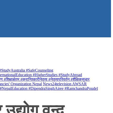
StudyAustralia #SafeCounseling
rnationalEducation #HigherStudies #StudyAbroad
क्षाक्षेत्र #क्रान्तिकारीनेतृत्व #नेतृत्वपरिवर्तन #शैक्षिकसुधार
ancies' Organization Nepal
News24television AWSAR
 #NepalEducation #DipendraSinghAiree #RamchandraPoudel
द्योग वन्द