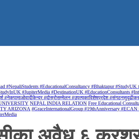
ad #NepaliStudents #EducationalConsultancy #Bhaktapur #StudyUK #
udyInUK #JupiterMedia #DestinationUK #EducationConsultants #Inte
र्श #नेकपामाओवादीकेन्द्र #दोस्रोसम्मेलन #उपत्यकाविशेषप्रदेश #संगठनसुदृढीकरण #शि
 UNIVERSITY
NEPAL INDIA RELATION
Free Educational Consult
ITY ARIZONA
#GraceInternationalGroup #19thAnniversary #ECAN
terMedia
ीका अवैध ६ क्रशर उ