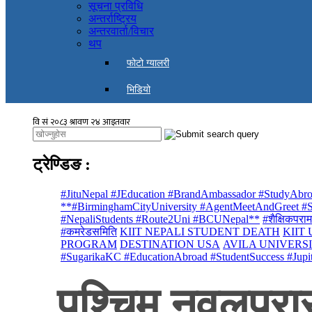
सूचना प्रविधि
अन्तर्राष्ट्रिय
अन्तरवार्ता/विचार
थप
फोटो ग्यालरी
भिडियो
ट्रेण्डिङ
:
#JituNepal #JEducation #BrandAmbassador #StudyAbro
**#BirminghamCityUniversity #AgentMeetAndGreet #St
#NepaliStudents #Route2Uni #BCUNepal**
#शैक्षिकपराम
#कमरेडसमिति
KIIT NEPALI STUDENT DEATH
KIIT
PROGRAM
DESTINATION USA
AVILA UNIVERS
#SugarikaKC #EducationAbroad #StudentSuccess #Jupi
पश्चिम नवलपरास