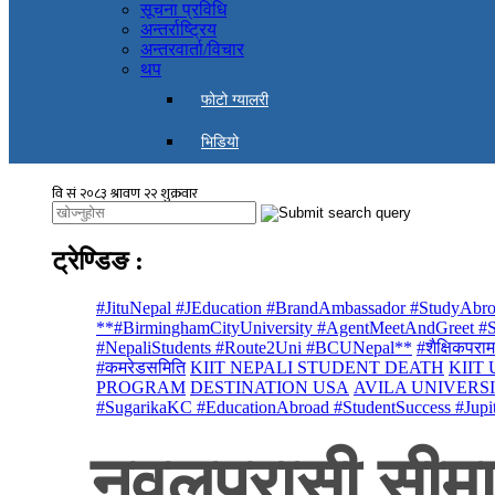
सूचना प्रविधि
अन्तर्राष्ट्रिय
अन्तरवार्ता/विचार
थप
फोटो ग्यालरी
भिडियो
ट्रेण्डिङ
:
#JituNepal #JEducation #BrandAmbassador #StudyAbro
**#BirminghamCityUniversity #AgentMeetAndGreet #St
#NepaliStudents #Route2Uni #BCUNepal**
#शैक्षिकपराम
#कमरेडसमिति
KIIT NEPALI STUDENT DEATH
KIIT
PROGRAM
DESTINATION USA
AVILA UNIVERS
#SugarikaKC #EducationAbroad #StudentSuccess #Jupi
नवलपरासी सीमाक्