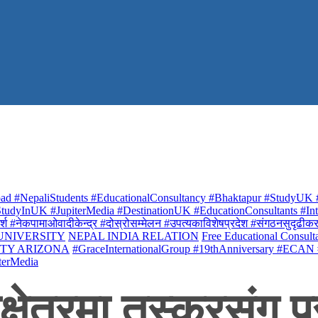
ad #NepaliStudents #EducationalConsultancy #Bhaktapur #StudyUK #
udyInUK #JupiterMedia #DestinationUK #EducationConsultants #Inte
र्श #नेकपामाओवादीकेन्द्र #दोस्रोसम्मेलन #उपत्यकाविशेषप्रदेश #संगठनसुदृढीकरण #शि
 UNIVERSITY
NEPAL INDIA RELATION
Free Educational Consult
ITY ARIZONA
#GraceInternationalGroup #19thAnniversary #ECAN
terMedia
षेत्रमा तस्करसंग प