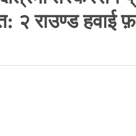
्त: २ राउण्ड हवाई फ