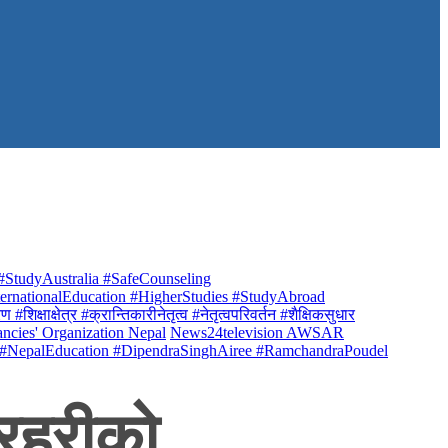
StudyAustralia #SafeCounseling
rnationalEducation #HigherStudies #StudyAbroad
क्षाक्षेत्र #क्रान्तिकारीनेतृत्व #नेतृत्वपरिवर्तन #शैक्षिकसुधार
ancies' Organization Nepal
News24television AWSAR
 #NepalEducation #DipendraSinghAiree #RamchandraPoudel
्रहरीको