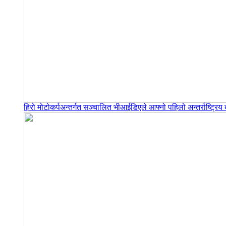
हिरो मोटोकर्पअन्तर्गत सञ्चालित भीआईडिएले आफ्नो पहिलो अन्तर्राष्ट्र