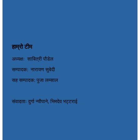
हाम्रो टीम
अध्यक्षः साबित्री पौडेल
सम्पादक: नारायण सुबेदी
सह सम्पादक: पुजा लम्साल
संवाद्दताः दुर्गा न्यौपाने, भिमदेव भट्टराई