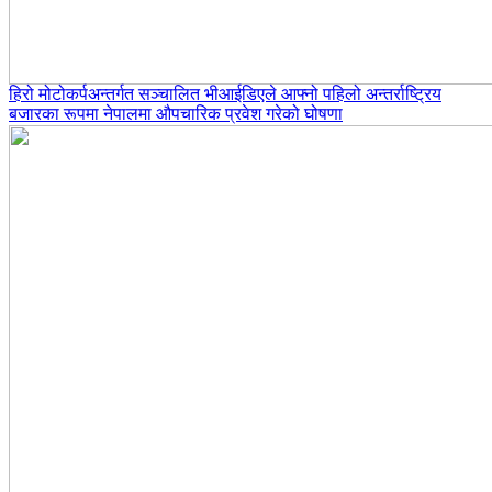
हिरो मोटोकर्पअन्तर्गत सञ्चालित भीआईडिएले आफ्नो पहिलो अन्तर्राष्ट्रिय
बजारका रूपमा नेपालमा औपचारिक प्रवेश गरेको घोषणा