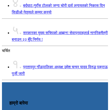
४.
बर्दघाट-गुराँस टोलको जग्गा चोरी दर्ता लगायतको निकास दिन
सिडीओ नेतृत्वले कम्मर कस्यो
५.
सरकारका मुख्य सचिपको आह्वान! सेवाप्रवाहलाई नागरिकमैत्री
बनाउन २२ बुँदे निर्णय !
चर्चित
१.
प्रतापपुर गाँऊपालिका अध्यक्ष उमेश चन्द्र यादव विरुद्ध पक्राऊ
पुर्जी जारी
हाम्रो बारेमा