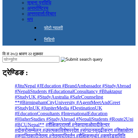
सूचना प्रविधि
अन्तर्राष्ट्रिय
अन्तरवार्ता/विचार
थप
फोटो ग्यालरी
भिडियो
ट्रेण्डिङ
:
#JituNepal #JEducation #BrandAmbassador #StudyAbroad
#NepaliStudents #EducationalConsultancy #Bhaktapur
#StudyUK #StudyAustralia #SafeCounseling
**#BirminghamCityUniversity #AgentMeetAndGreet
#StudyInUK #JupiterMedia #DestinationUK
#EducationConsultants #InternationalEducation
#HigherStudies #StudyAbroad #NepaliStudents #Route2Uni
#BCUNepal**
#शैक्षिकपरामर्श #नेकपामाओवादीकेन्द्र
#दोस्रोसम्मेलन #उपत्यकाविशेषप्रदेश #संगठनसुदृढीकरण #शिक्षाक्षेत्र
#क्रान्तिकारीनेतृत्व #नेतृत्वपरिवर्तन #शैक्षिकसुधार #कमरेडसमिति