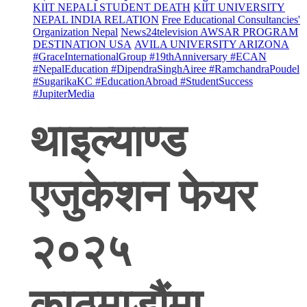
KIIT NEPALI STUDENT DEATH
KIIT UNIVERSITY
NEPAL INDIA RELATION
Free Educational Consultancies'
Organization Nepal
News24television AWSAR PROGRAM
DESTINATION USA
AVILA UNIVERSITY ARIZONA
#GraceInternationalGroup #19thAnniversary #ECAN
#NepalEducation #DipendraSinghAiree #RamchandraPoudel
#SugarikaKC #EducationAbroad #StudentSuccess
#JupiterMedia
थाइल्याण्ड
एजुकेशन फेयर
२०२५
काठमाडौंमा