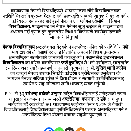
कार्यक्रममा नेपाली विद्यार्थीहरूले थाइल्याण्डका शीर्ष विश्वविद्यालयका
प्रतिनिधिहरूसँग प्रत्यक्ष भेटघाट गर्ने, छात्रवृत्ति सम्बन्धी जानकारी प्राप्त गर्ने र
करियरका अवसरहरूबारे बुझ्ने मौका पाए।
ग्लोबल एकेडेमी – सियाम
विश्वविद्यालय, थाइल्याण्ड
का नेपाल मेनेजर
सुजु खड्का
ले थाइल्याण्डमा
अध्ययन गर्दा प्राप्त हुने गुणस्तरीय शिक्षा र किफायती कार्यक्रमहरूबारे
जानकारी दिनुभयो।
बैंकक विश्वविद्यालय
इन्टरनेशनल नेटवर्क डेभलपमेन्ट अफिसकी प्रतिनिधि
फ्यो
थाव टार को
ले विद्यार्थीहरूलाई विश्वविद्यालयका विविध पाठ्यक्रम र
अन्तर्राष्ट्रिय सहयोगबारे जानकारी गराउनुभयो।
स्टामफोर्ड इन्टरनेशनल
विश्वविद्यालय
का वरिष्ठ काउन्सिलर
जर्ज मुराभिएभ
ले भर्ना प्रक्रिया, छात्रवृत्ति
र करियर अवसरबारे महत्वपूर्ण जानकारी दिनुभयो। साथै,
दुसित थानी कलेज
का कन्ट्री मेनेजर
शशांक चिगतेरी कोटरेश
र
प्रोफेसनल एजुकेशन
की
लायजन मेनेजर
राजिता श्रेष्ठ
ले विद्यार्थीहरू र सहभागी प्रतिनिधिहरूलाई
समर्थन र सहभागिताका लागि धन्यवाद व्यक्त गर्नुभयो।
PEC ले
३२ वर्षभन्दा बढीको अनुभव
सहित विद्यार्थीहरूलाई उनीहरूको सपना
अनुसारको अध्ययन गन्तव्य जस्तै
अष्ट्रेलिया, क्यानडा, र यूके
सम्म पुग्न
मार्गदर्शन गर्दै आइरहेको छ। थाइल्याण्ड एजुकेशन फेयर २०२५ ले नेपाली
विद्यार्थीहरूलाई विश्वविद्यालयका प्रतिनिधिहरूसँग प्रत्यक्ष अन्तरक्रिया गर्ने र
अन्तर्राष्ट्रिय शिक्षा योजना बनाउन सहयोग पुर्‍याएको छ।