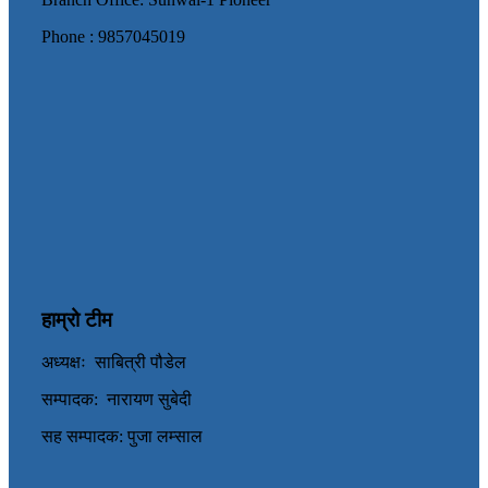
Phone : 9857045019
हाम्रो टीम
अध्यक्षः साबित्री पौडेल
सम्पादक: नारायण सुबेदी
सह सम्पादक: पुजा लम्साल