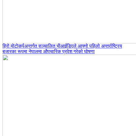
हिरो मोटोकर्पअन्तर्गत सञ्चालित भीआईडिएले आफ्नो पहिलो अन्तर्राष्ट्रिय
बजारका रूपमा नेपालमा औपचारिक प्रवेश गरेको घोषणा