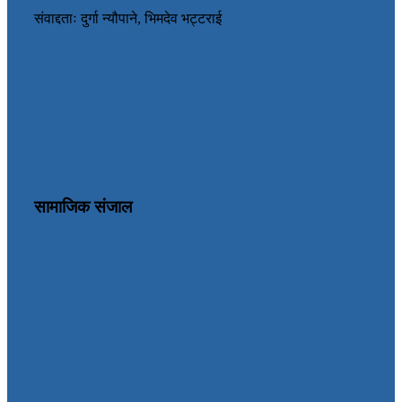
संवाद्दताः दुर्गा न्यौपाने, भिमदेव भट्टराई
सामाजिक संजाल