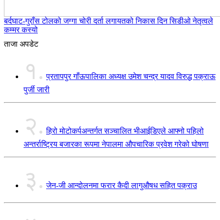
बर्दघाट-गुराँस टोलको जग्गा चोरी दर्ता लगायतको निकास दिन सिडीओ नेतृत्वले
कम्मर कस्यो
ताजा अपडेट
१.
प्रतापपुर गाँऊपालिका अध्यक्ष उमेश चन्द्र यादव विरुद्ध पक्राऊ
पुर्जी जारी
२.
हिरो मोटोकर्पअन्तर्गत सञ्चालित भीआईडिएले आफ्नो पहिलो
अन्तर्राष्ट्रिय बजारका रूपमा नेपालमा औपचारिक प्रवेश गरेको घोषणा
३.
जेन-जी आन्दोलनमा फरार कैदी लागुऔषध सहित पक्राउ