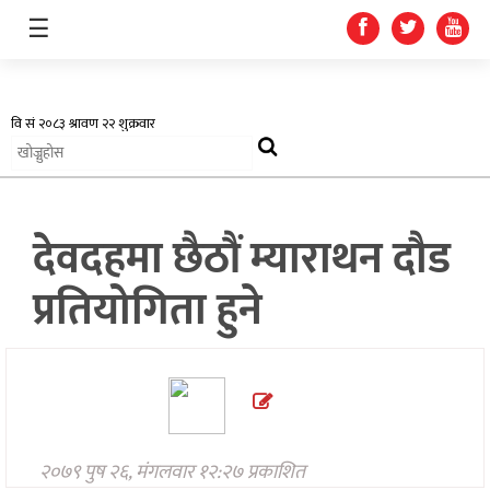
☰
अर्थतन्त्र
देवदहमा छैठौं म्याराथन दौड
स्वास्थ्य
प्रतियोगिता हुने
शिक्षा
प्रदेश
खेलकुद
सूचना
२०७९ पुष २६, मंगलवार १२:२७ प्रकाशित