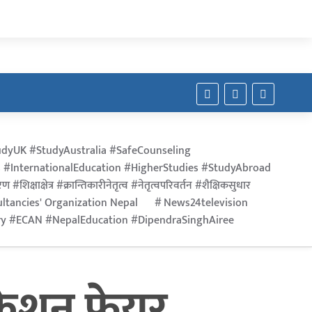
dyUK #StudyAustralia #SafeCounseling
 #InternationalEducation #HigherStudies #StudyAbroad
िक्षाक्षेत्र #क्रान्तिकारीनेतृत्व #नेतृत्वपरिवर्तन #शैक्षिकसुधार
ltancies' Organization Nepal
News24television
ry #ECAN #NepalEducation #DipendraSinghAiree
ुकेशन फेयर