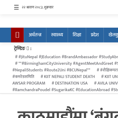
☰
अर्थतन्त्र
स्वास्थ्य
शिक्षा
प्रदेश
खेलक
अर्थतन्त्र
ट्रेण्डिङ
:
स्वास्थ्य
#JituNepal #JEducation #BrandAmbassador #StudyAbr
शिक्षा
**#BirminghamCityUniversity #AgentMeetAndGreet #S
#NepaliStudents #Route2Uni #BCUNepal**
#शैक्षिकपरा
प्रदेश
#कमरेडसमिति
KIIT NEPALI STUDENT DEATH
KIIT UN
खेलकुद
AWSAR PROGRAM
DESTINATION USA
AVILA UNI
#RamchandraPoudel #SugarikaKC #EducationAbroad #Stu
सूचना
प्रविधि
काठमाडौंमा ‘बं
अन्तर्राष्ट्रिय