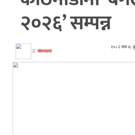
अन्तरवार्ता/
विचार
२०२६’ सम्पन्न
थप
२०८२ माघ ७, ब
संवाददाता