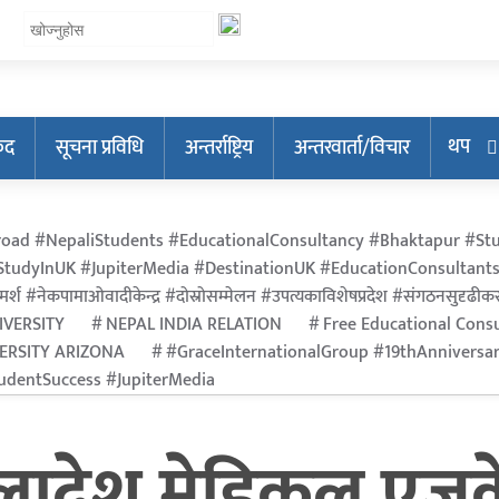
थप
ुद
सूचना प्रविधि
अन्तर्राष्ट्रिय
अन्तरवार्ता/विचार
oad #NepaliStudents #EducationalConsultancy #Bhaktapur #Stu
tudyInUK #JupiterMedia #DestinationUK #EducationConsultants
मर्श #नेकपामाओवादीकेन्द्र #दोस्रोसम्मेलन #उपत्यकाविशेषप्रदेश #संगठनसुदृढीकरण #श
IVERSITY
NEPAL INDIA RELATION
Free Educational Consu
VERSITY ARIZONA
#GraceInternationalGroup #19thAnniversa
dentSuccess #JupiterMedia
गलादेश मेडिकल एज