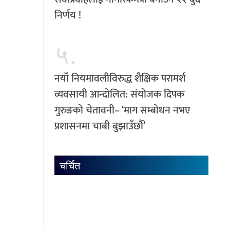
निर्णय !
५.
नयाँ नियमावलीविरुद्ध शैक्षिक परामर्श
व्यवसायी आन्दोलित: संयोजक दिपक
गुरुङको चेतावनी– ‘माग सम्बोधन नभए
प्रशासनमा चाबी बुझाउँछौँ’
चर्चित