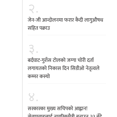
२.
जेन-जी आन्दोलनमा फरार कैदी लागुऔषध
सहित पक्राउ
३.
बर्दघाट-गुराँस टोलको जग्गा चोरी दर्ता
लगायतको निकास दिन सिडीओ नेतृत्वले
कम्मर कस्यो
४.
सरकारका मुख्य सचिपको आह्वान!
सेवाप्रवाहलाई नागरिकमैत्री बनाउन २२ बुँदे