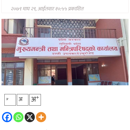
प्रविधि
२०७९ माघ २९, आईतवार १०:५५ प्रकाशित
अन्तर्राष्ट्रिय
अन्तरवार्ता/
विचार
थप
+
अ
अ
-
अ