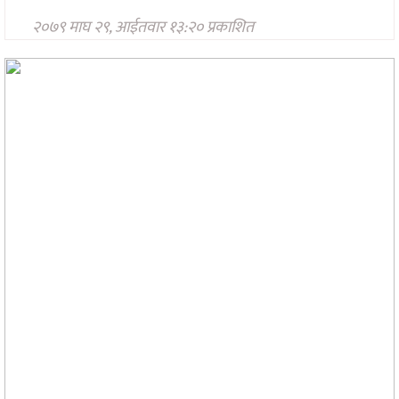
प्रविधि
२०७९ माघ २९, आईतवार १३:२० प्रकाशित
अन्तर्राष्ट्रिय
अन्तरवार्ता/
विचार
थप