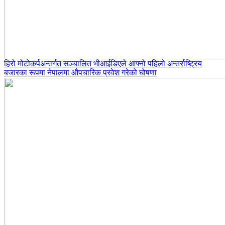
हिरो मोटोकर्पअन्तर्गत सञ्चालित भीआईडिएले आफ्नो पहिलो अन्तर्राष्ट्रिय
बजारका रूपमा नेपालमा औपचारिक प्रवेश गरेको घोषणा