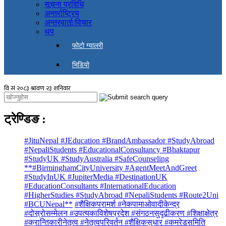
सूचना प्रविधि
अन्तर्राष्ट्रिय
अन्तरवार्ता/विचार
थप
फोटो ग्यालरी
भिडियो
ट्रेण्डिङ
:
#JituNepal #JEducation #BrandAmbassador #StudyAbroad
#NepaliStudents #EducationalConsultancy #Bhaktapur
#StudyUK #StudyAustralia #SafeCounseling
**#BirminghamCityUniversity #AgentMeetAndGreet
#StudyInUK #JupiterMedia #DestinationUK
#EducationConsultants #InternationalEducation
#HigherStudies #StudyAbroad #NepaliStudents #Route2Uni
#BCUNepal**
#शैक्षिकपरामर्श #नेकपामाओवादीकेन्द्र
#दोस्रोसम्मेलन #उपत्यकाविशेषप्रदेश #संगठनसुदृढीकरण #शिक्षाक्षेत्र
#क्रान्तिकारीनेतृत्व #नेतृत्वपरिवर्तन #शैक्षिकसुधार #कमरेडसमिति