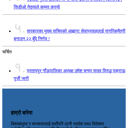
सिडीओ नेतृत्वले कम्मर कस्यो
५.
सरकारका मुख्य सचिपको आह्वान! सेवाप्रवाहलाई नागरिकमैत्री
बनाउन २२ बुँदे निर्णय !
चर्चित
१.
प्रतापपुर गाँऊपालिका अध्यक्ष उमेश चन्द्र यादव विरुद्ध पक्राऊ
पुर्जी जारी
हाम्रो बारेमा
बिश्वबंधुत्त्व र मानवतालाई सर्वोपरि ठानी स्वदेश तथा विदेशमा