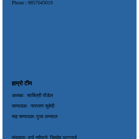
Phone : 9857045019
हाम्रो टीम
अध्यक्षः साबित्री पौडेल
सम्पादक: नारायण सुबेदी
सह सम्पादक: पुजा लम्साल
संवाद्दताः दुर्गा न्यौपाने, भिमदेव भट्टराई