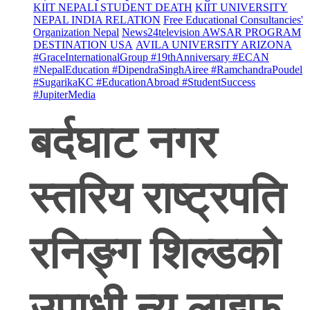
KIIT NEPALI STUDENT DEATH
KIIT UNIVERSITY
NEPAL INDIA RELATION
Free Educational Consultancies'
Organization Nepal
News24television AWSAR PROGRAM
DESTINATION USA
AVILA UNIVERSITY ARIZONA
#GraceInternationalGroup #19thAnniversary #ECAN
#NepalEducation #DipendraSinghAiree #RamchandraPoudel
#SugarikaKC #EducationAbroad #StudentSuccess
#JupiterMedia
बर्दघाट नगर
स्तरिय राष्ट्रपति
रनिङ्ग शिल्डको
उपाधी न्यु लाइफ