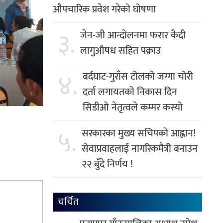
औपचारिक प्रवेश गरेको घोषणा
३.
जेन-जी आन्दोलनमा फरार कैदी
लागुऔषध सहित पक्राउ
४.
बर्दघाट-गुराँस टोलको जग्गा चोरी
दर्ता लगायतको निकास दिन
सिडीओ नेतृत्वले कम्मर कस्यो
५.
सरकारका मुख्य सचिपको आह्वान!
सेवाप्रवाहलाई नागरिकमैत्री बनाउन
२२ बुँदे निर्णय !
चर्चित