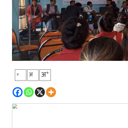
+
अ
अ
-
अ