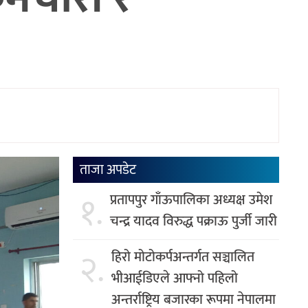
ताजा अपडेट
१.
प्रतापपुर गाँऊपालिका अध्यक्ष उमेश
चन्द्र यादव विरुद्ध पक्राऊ पुर्जी जारी
२.
हिरो मोटोकर्पअन्तर्गत सञ्चालित
भीआईडिएले आफ्नो पहिलो
अन्तर्राष्ट्रिय बजारका रूपमा नेपालमा