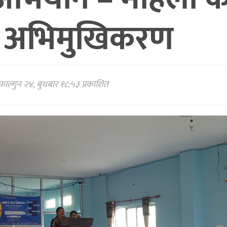
ई अभिमुखिकरण
ाल्गुन २४, बुधबार १८:५३ प्रकाशित