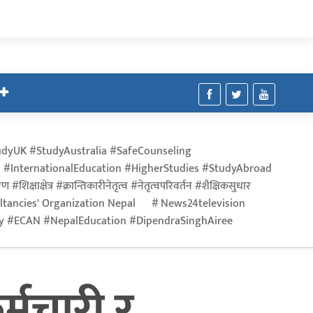
dyUK #StudyAustralia #SafeCounseling
 #InternationalEducation #HigherStudies #StudyAbroad
िक्षाक्षेत्र #क्रान्तिकारीनेतृत्व #नेतृत्वपरिवर्तन #शैक्षिकसुधार
ltancies' Organization Nepal
News24television
ry #ECAN #NepalEducation #DipendraSinghAiree
र्मचारी र