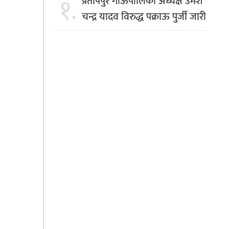
१.
प्रतापपुर गाँऊपालिका अध्यक्ष उमेश
चन्द्र यादव विरुद्ध पक्राऊ पुर्जी जारी