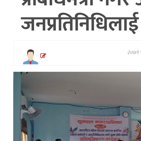
अन्तरवार्ता/
जनप्रतिनिधिला
विचार
थप
२०७९ फ