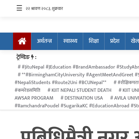
☰
अर्थतन्त्र
स्वास्थ्य
शिक्षा
प्रदेश
खेल
अर्थतन्त्र
ट्रेण्डिङ
:
स्वास्थ्य
#JituNepal #JEducation #BrandAmbassador #StudyAbr
**#BirminghamCityUniversity #AgentMeetAndGreet #S
शिक्षा
#NepaliStudents #Route2Uni #BCUNepal**
#शैक्षिकपराम
प्रदेश
#कमरेडसमिति
KIIT NEPALI STUDENT DEATH
KIIT UN
AWSAR PROGRAM
DESTINATION USA
AVILA UNIV
खेलकुद
#RamchandraPoudel #SugarikaKC #EducationAbroad #Stu
सूचना
प्रविधि
प्रबिधिमैत्री नग
अन्तर्राष्ट्रिय