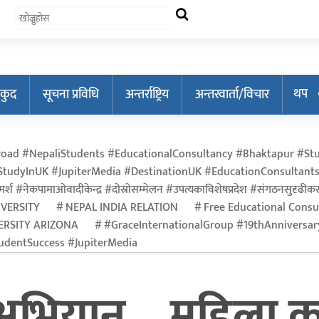
थप
कुद
सूचना प्रविधि
अन्तर्राष्ट्रिय
अन्तरवार्ता/विचार
oad #NepaliStudents #EducationalConsultancy #Bhaktapur #Stu
tudyInUK #JupiterMedia #DestinationUK #EducationConsultants
र्श #नेकपामाओवादीकेन्द्र #दोस्रोसम्मेलन #उपत्यकाविशेषप्रदेश #संगठनसुदृढीकरण #श
IVERSITY
NEPAL INDIA RELATION
Free Educational Consu
ERSITY ARIZONA
#GraceInternationalGroup #19thAnniversa
dentSuccess #JupiterMedia
र अभियान – महिला क