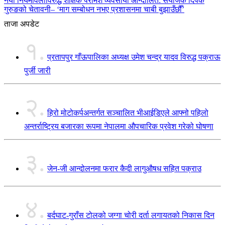
नयाँ नियमावलीविरुद्ध शैक्षिक परामर्श व्यवसायी आन्दोलित: संयोजक दिपक
गुरुङको चेतावनी– ‘माग सम्बोधन नभए प्रशासनमा चाबी बुझाउँछौँ’
ताजा अपडेट
१.
प्रतापपुर गाँऊपालिका अध्यक्ष उमेश चन्द्र यादव विरुद्ध पक्राऊ
पुर्जी जारी
२.
हिरो मोटोकर्पअन्तर्गत सञ्चालित भीआईडिएले आफ्नो पहिलो
अन्तर्राष्ट्रिय बजारका रूपमा नेपालमा औपचारिक प्रवेश गरेको घोषणा
३.
जेन-जी आन्दोलनमा फरार कैदी लागुऔषध सहित पक्राउ
४.
बर्दघाट-गुराँस टोलको जग्गा चोरी दर्ता लगायतको निकास दिन