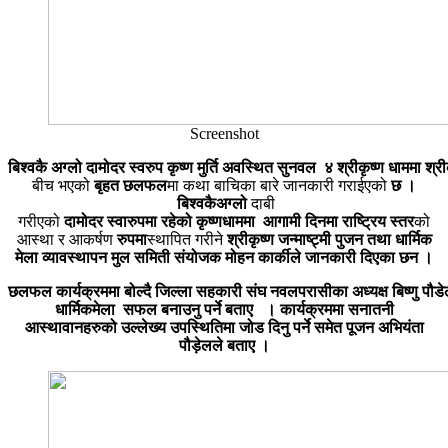
Screenshot
बिश्वकै
अग्लो
दामोदर
स्वरुप
कृष्ण
मुर्ति
अवस्थित
सुनवल
४
श्रीकृष्ण
धाममा
श्री
बीच भएको
बृहत
छलफल
मा कथा बाचिका बारे जानकारी गराईएको
छ
।
बिश्वकैअग्लो
दाबी
गरीएको
दामोदर
स्वारुपमा
रहेको
कृष्णधाममा
आगामी
दिनमा
राष्ट्रिय
स्तर
को
आस्था र आकर्षण
रुपमा
स्थापित गरीने
श्रीकृष्ण
जन्माष्ट्मी
पुजन तथा धार्मिक
मेला
व्यावस्थापन
मुल
समिती
संयोजक
मोहन
कार्कीले जानकारी
दिएका छन
।
छलफल
कार्यक्रममा
बोल्दै
जिल्ला
सहकारी
संघ
नवलपरासीका
अध्यक्ष
बिष्णु
पौडे
धार्मिकमेला
सफल
बनाउनु
पर्ने
बताए
।
कार्यक्रममा
सनातनी
आस्थावानहरुको उल्लेख्य उपस्थितिमा
जोड
दिनु
पर्ने समेत पूजन अभियंता
पौड़ेलले बताए
।