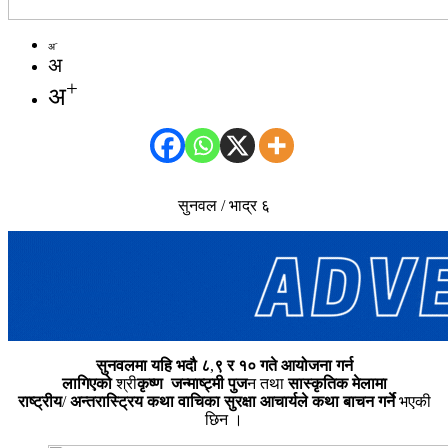
-
अ
अ
+
अ
सुनवल / भाद्र ६
सुनवलमा यहि
भदौ
८
,
९
र
१०
गते
आयोजना गर्न
लागिएको
श्री
कृष्ण
जन्माष्ट्मी
पुज
न तथा
सास्कृतिक
मेलामा
राष्ट्रीय
/
अन्तरास्ट्रिय
कथा
वाचिका
सुरक्षा
आचार्यले
कथा
बाचन
गर्ने
भएकी
छिन ।