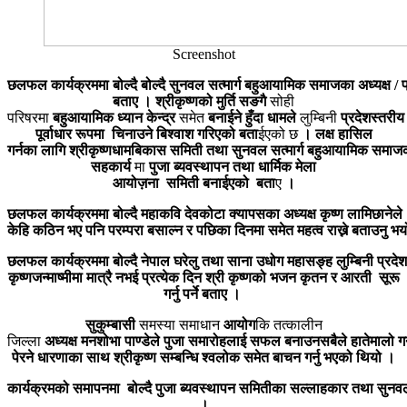
Screenshot
छलफल
कार्यक्रममा
बोल्दै
बोल्दै
सुनवल
सत्मार्ग
बहुआयामिक
समाजका
अध्यक्ष
/
प
बताए
।
श्रीकृष्णको
मुर्ति
सङगै
सोही
परिषरमा
बहुआयामिक
ध्यान
केन्द्र
समेत
बनाईने
हुँदा
धामले
लुम्बिनी
प्रदेशस्तरीय
पूर्वाधार रूपमा
चिनाउने
बिश्वाश गरिएको
बता
ईएको छ
।
लक्ष हासिल
गर्नका
लागि
श्रीकृष्णधामबिकास
समिती
तथा
सुनवल
सत्मार्ग
बहुआयामिक
समाज
सहकार्य
मा
पुजा
ब्यवस्थापन तथा धार्मिक मेला
आयोज़ना
समिती
बनाईएको
बता
ए
।
छलफल
कार्यक्रममा
बोल्दै
महाकवि
देवकोटा
क्यापसका
अध्यक्ष
कृष्ण
लामिछानेले
केहि
कठिन
भए
पनि
परम्परा
बसाल्न
र
पछिका
दिनमा
समेत
महत्व
राख्ने
बताउनु
भय
छलफल
कार्यक्रममा
बोल्दै
नेपाल
घरेलु
तथा
साना
उधोग
महासङ्ह
लुम्बिनी
प्रदेश
कृष्णजन्माष्मीमा
मात्रै
नभई
प्रत्येक
दिन
श्री
कृष्णको
भजन
कृतन
र
आरती
सूरू
गर्नु पर्ने बताए ।
सुकुम्बासी
समस्या समाधान
आयोग
कि तत्कालीन
जिल्ला
अध्यक्ष
मनशोभा
पाण्डेले
पुजा
समारोहलाई
सफल
बनाउन
सबैले
हातेमालो
गर
पेरने धारणाका साथ
श्रीकृष्ण
सम्बन्धि
श्वलोक
समेत
बाचन
गर्नु
भएको
थियो
।
कार्यक्रमको
समापनमा
बोल्दै
पुजा
ब्यवस्थापन
समितीका
सल्लाहकार
तथा
सुनव
।