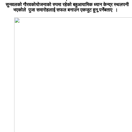
सुनवलको
गौरवको
योजनाको
रुपमा
रहेको
बहुआयामिक
ध्यान
केन्द्र
स्थलपनी
भएकोले
पुजा
समारोहलाई
सफल
बनाउन एकजुट हूनू
पर्ने
बताए
।