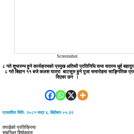
Screenshot
८
गते
शुभारम्भ
हुने
कार्यक्रमको
प्रमुख
अतिथी
प्रतिनिधि
सभा
सदस्य
धुर्व
बहादुर
८
गते
बिहान
११
बजे
कलश
यात्रा
बाट
सुरु
हुने
पुजा
समारोहमा
साङ्गितिक
प्
दिएका छन
।
प्रकाशित मिति: २०८१ भाद्र ६, बिहीबार ०५:३९
तपाईको प्रतिक्रिया
संबन्धित शिर्षकहरु