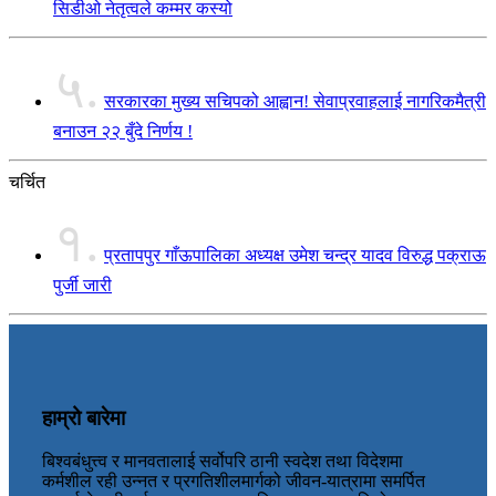
सिडीओ नेतृत्वले कम्मर कस्यो
५.
सरकारका मुख्य सचिपको आह्वान! सेवाप्रवाहलाई नागरिकमैत्री
बनाउन २२ बुँदे निर्णय !
चर्चित
१.
प्रतापपुर गाँऊपालिका अध्यक्ष उमेश चन्द्र यादव विरुद्ध पक्राऊ
पुर्जी जारी
हाम्रो बारेमा
बिश्वबंधुत्त्व र मानवतालाई सर्वोपरि ठानी स्वदेश तथा विदेशमा
कर्मशील रही उन्नत र प्रगतिशीलमार्गको जीवन-यात्रामा समर्पित