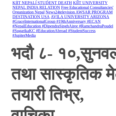
KIIT NEPALI STUDENT DEATH
KIIT UNIVERSITY
NEPAL INDIA RELATION
Free Educational Consultancies'
Organization Nepal
News24television AWSAR PROGRAM
DESTINATION USA
AVILA UNIVERSITY ARIZONA
#GraceInternationalGroup #19thAnniversary #ECAN
#NepalEducation #DipendraSinghAiree #RamchandraPoudel
#SugarikaKC #EducationAbroad #StudentSuccess
#JupiterMedia
भदौ ८- १०,सुनवलमा
तथा सास्कृतिक म
तयारी तिभ्र,
वाचिका-