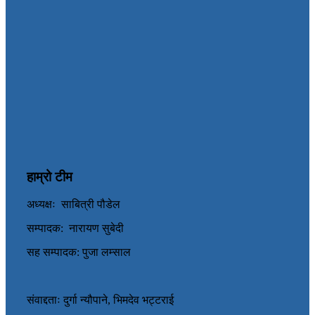
हाम्रो टीम
अध्यक्षः साबित्री पौडेल
सम्पादक: नारायण सुबेदी
सह सम्पादक: पुजा लम्साल
संवाद्दताः दुर्गा न्यौपाने, भिमदेव भट्टराई