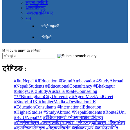
सूचना प्रविधि
अन्तर्राष्ट्रिय
अन्तरवार्ता/विचार
थप
फोटो ग्यालरी
भिडियो
ट्रेण्डिङ
:
#JituNepal #JEducation #BrandAmbassador #StudyAbroad
#NepaliStudents #EducationalConsultancy #Bhaktapur
#StudyUK #StudyAustralia #SafeCounseling
**#BirminghamCityUniversity #AgentMeetAndGreet
#StudyInUK #JupiterMedia #DestinationUK
#EducationConsultants #InternationalEducation
#HigherStudies #StudyAbroad #NepaliStudents #Route2Uni
#BCUNepal**
#शैक्षिकपरामर्श #नेकपामाओवादीकेन्द्र
#दोस्रोसम्मेलन #उपत्यकाविशेषप्रदेश #संगठनसुदृढीकरण #शिक्षाक्षेत्र
#क्रान्तिकारीनेतृत्व #नेतृत्वपरिवर्तन #शैक्षिकसुधार #कमरेडसमिति