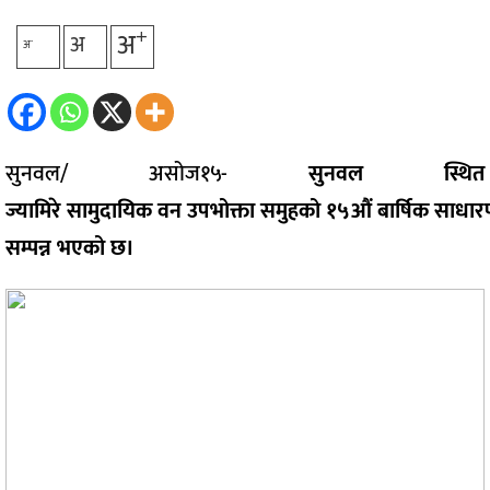
+
अ
अ
-
अ
सुनवल/ असोज१५-
सुनवल स्थित
ज्यामिरे
सामुदायिक
वन
उपभोक्ता
समुहको
१५औं
बार्षिक
साधा
सम्पन्न
भएको छ।