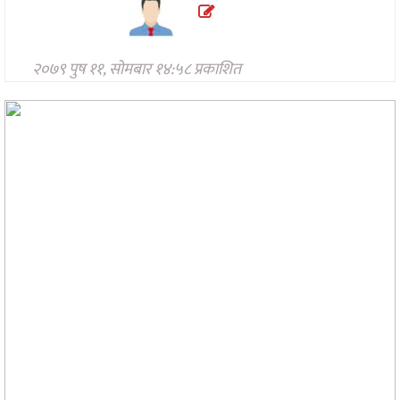
प्रविधि
अन्तर्राष्ट्रिय
२०७९ पुष ११, सोमबार १४:५८ प्रकाशित
अन्तरवार्ता/
विचार
थप