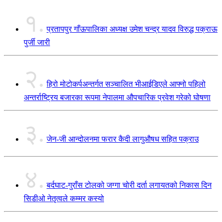
१.
प्रतापपुर गाँऊपालिका अध्यक्ष उमेश चन्द्र यादव विरुद्ध पक्राऊ
पुर्जी जारी
२.
हिरो मोटोकर्पअन्तर्गत सञ्चालित भीआईडिएले आफ्नो पहिलो
अन्तर्राष्ट्रिय बजारका रूपमा नेपालमा औपचारिक प्रवेश गरेको घोषणा
३.
जेन-जी आन्दोलनमा फरार कैदी लागुऔषध सहित पक्राउ
४.
बर्दघाट-गुराँस टोलको जग्गा चोरी दर्ता लगायतको निकास दिन
सिडीओ नेतृत्वले कम्मर कस्यो