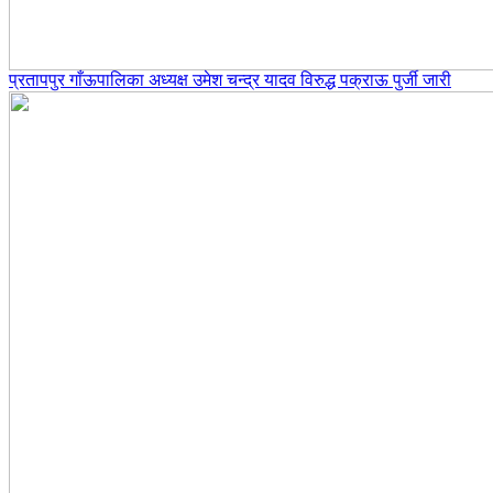
प्रतापपुर गाँऊपालिका अध्यक्ष उमेश चन्द्र यादव विरुद्ध पक्राऊ पुर्जी जारी