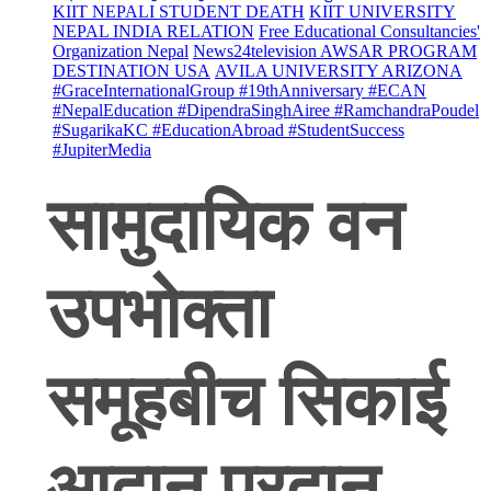
KIIT NEPALI STUDENT DEATH
KIIT UNIVERSITY
NEPAL INDIA RELATION
Free Educational Consultancies'
Organization Nepal
News24television AWSAR PROGRAM
DESTINATION USA
AVILA UNIVERSITY ARIZONA
#GraceInternationalGroup #19thAnniversary #ECAN
#NepalEducation #DipendraSinghAiree #RamchandraPoudel
#SugarikaKC #EducationAbroad #StudentSuccess
#JupiterMedia
सामुदायिक वन
उपभोक्ता
समूहबीच सिकाई
आदान प्रदान