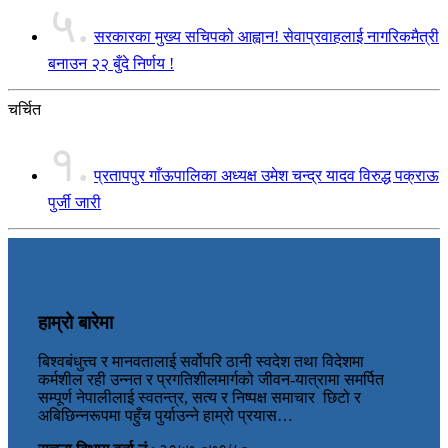
५.
सरकारका मुख्य सचिपको आह्वान! सेवाप्रवाहलाई नागरिकमैत्री
बनाउन २२ बुँदे निर्णय !
चर्चित
१.
प्रतापपुर गाँऊपालिका अध्यक्ष उमेश चन्द्र यादव विरुद्ध पक्राऊ
पुर्जी जारी
हाम्रो बारेमा
बिश्वबंधुत्त्व र मानवतालाई सर्वोपरि ठानी स्वदेश तथा विदेशमा
कर्मशील रही उन्नत र प्रगतिशीलमार्गको जीवन-यात्रामा समर्पित
सम्पूर्ण नेपालीलाई स्वतन्त्र, सत्य र निष्पक्ष समाचार छिटो र
अबिछिन्नरूपमा पहुँच पुर्याउन्ने हाम्रो प्रयास…