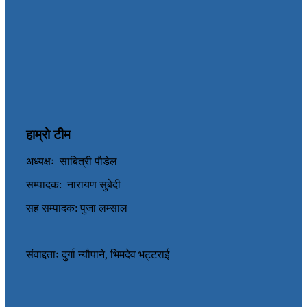
हाम्रो टीम
अध्यक्षः साबित्री पौडेल
सम्पादक: नारायण सुबेदी
सह सम्पादक: पुजा लम्साल
संवाद्दताः दुर्गा न्यौपाने, भिमदेव भट्टराई