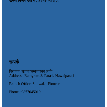
सूचना विभाग दर्ता नं
: ३९५७-०७९/८०
सम्पर्क
विज्ञापन, सूचना/समाचारका लागि
Address : Ramgram-3, Parasi, Nawalparasi
Branch Office: Sunwal-1 Pioneer
Phone : 9857045019