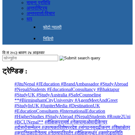
सूचना प्रविधि
अन्तर्राष्ट्रिय
अन्तरवार्ता/विचार
थप
फोटो ग्यालरी
भिडियो
ट्रेण्डिङ
:
#JituNepal #JEducation #BrandAmbassador #StudyAbroad
#NepaliStudents #EducationalConsultancy #Bhaktapur
#StudyUK #StudyAustralia #SafeCounseling
**#BirminghamCityUniversity #AgentMeetAndGreet
#StudyInUK #JupiterMedia #DestinationUK
#EducationConsultants #InternationalEducation
#HigherStudies #StudyAbroad #NepaliStudents #Route2Uni
#BCUNepal**
#शैक्षिकपरामर्श #नेकपामाओवादीकेन्द्र
#दोस्रोसम्मेलन #उपत्यकाविशेषप्रदेश #संगठनसुदृढीकरण #शिक्षाक्षेत्र
#क्रान्तिकारीनेतृत्व #नेतृत्वपरिवर्तन #शैक्षिकसुधार #कमरेडसमिति