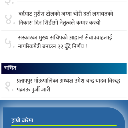
४.
बर्दघाट-गुराँस टोलको जग्गा चोरी दर्ता लगायतको
निकास दिन सिडीओ नेतृत्वले कम्मर कस्यो
५.
सरकारका मुख्य सचिपको आह्वान! सेवाप्रवाहलाई
नागरिकमैत्री बनाउन २२ बुँदे निर्णय !
चर्चित
१.
प्रतापपुर गाँऊपालिका अध्यक्ष उमेश चन्द्र यादव विरुद्ध
पक्राऊ पुर्जी जारी
हाम्रो बारेमा