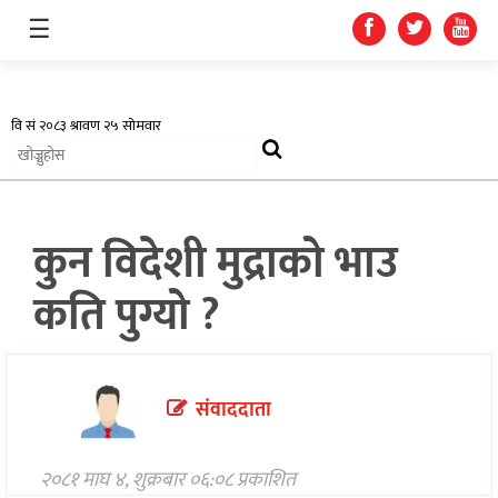
☰
अर्थतन्त्र
कुन विदेशी मुद्राको भाउ
स्वास्थ्य
कति पुग्यो ?
शिक्षा
प्रदेश
संवाददाता
खेलकुद
सूचना
२०८१ माघ ४, शुक्रबार ०६:०८ प्रकाशित