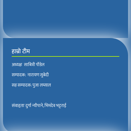
हाम्रो टीम
अध्यक्षः साबित्री पौडेल
सम्पादक: नारायण सुबेदी
सह सम्पादक: पुजा लम्साल
संवाद्दताः दुर्गा न्यौपाने, भिमदेव भट्टराई