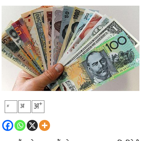
प्रविधि
अन्तर्राष्ट्रिय
अन्तरवार्ता/
विचार
थप
+
अ
अ
-
अ